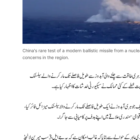
China's rare test of a modern ballistic missile from a nuc
concerns in the region.
 جوہری طاقت سے چلنے والی آبدوز سے طویل فاصلے تک مار کرنے والے بیلسٹک
سمیت خطے کے کئی ممالک نے سیکیورٹی خدشات کا اظہار کیا ہے۔
ک جوہری آبدوز نے ایک طویل فاصلے تک مار کرنے والا بیلسٹک میزائل فائر کیا،
امی سمندری علاقے میں اپنے ہدف پر کامیابی سے جا گرا۔
اگرچہ چین نے میزائل کی قسم ظاہر نہیں کی، تاہم سرکاری اخبار گلوبل ٹائمز نے ایک عسکری ماہر کے حوالے سے بتایا کہ غالب امکان ہے کہ یہ جے ایل 3 سب میرین لانچڈ