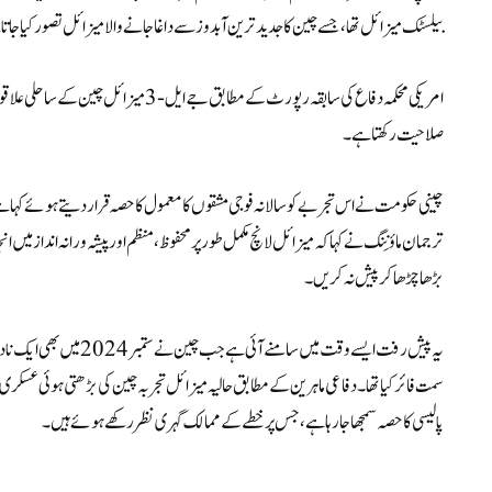
بیلسٹک میزائل تھا، جسے چین کا جدید ترین آبدوز سے داغا جانے والا میزائل تصور کیا جاتا ہے
امریکی محکمہ دفاع کی سابقہ رپورٹ کے مطاب
صلاحیت رکھتا ہے۔
چینی حکومت نے اس تجربے کو سالانہ فوجی مشقوں کا معمول کا حصہ قرار دیتے ہوئے کہا ہے
ترجمان ماؤ نِنگ نے کہا کہ میزائل لانچ مکمل طور پر محفوظ، منظم اور پیشہ ورانہ انداز میں ا
بڑھا چڑھا کر پیش نہ کریں۔
یہ پیش رفت ایسے وقت میں س
سمت فائر کیا تھا۔ دفاعی ماہرین کے مطابق حالیہ میزائل تجربہ چین کی بڑھتی ہوئی عسکری
پالیسی کا حصہ سمجھا جا رہا ہے، جس پر خطے کے ممالک گہری نظر رکھے ہوئے ہیں۔