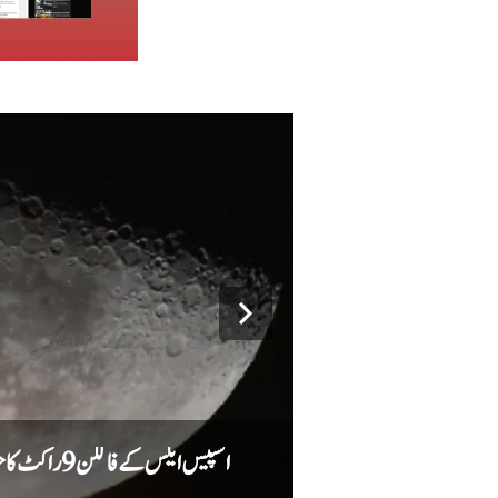
ک پہنچ گیا، تحقیقات شروع
اسپیس ایکس کے فالکن 9 راکٹ کا حصہ چاند سے ٹکرا گیا، سائنس دان نئے گڑھے کا جائزہ لیں گے