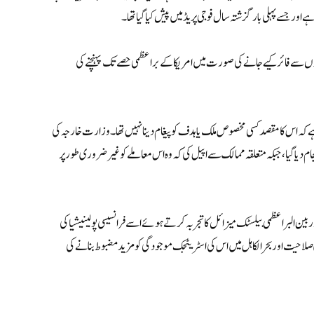
 اور جسے پہلی بار گزشتہ سال فوجی پریڈ میں پیش کیا گیا تھا۔
ق جے ایل -3 میزائل چین کے ساحلی علاقوں سے فائر کیے جانے کی صورت میں امریکا کے براعظمی حصے تک پہنچنے کی
 کہ اس کا مقصد کسی مخصوص ملک یا ہدف کو پیغام دینا نہیں تھا۔ وزارت خارجہ کی
نجام دیا گیا، جبکہ متعلقہ ممالک سے اپیل کی کہ وہ اس معاملے کو غیر ضروری طور پر
امنے آئی ہے جب چین نے ستمبر 2024 میں بھی ایک نادر بین البراعظمی بیلسٹک میزائل کا تجربہ کرتے ہوئے اسے فرانسیسی پولینیشیا کی
 صلاحیت اور بحرالکاہل میں اس کی اسٹریٹجک موجودگی کو مزید مضبوط بنانے کی