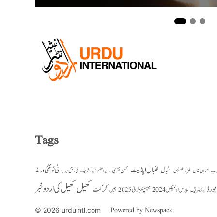
Tags
فٹبال اپڈیٹ
فٹبال
ٹی ٹوئنٹی ورلڈ
رب
عمران خان
غزہ
فلسطین
محسن نقوی
وزیراعظم شہباز شریف
ٹی ٹوئنٹی سیریز
کھیل
کھیل کی اردو خبر
کرکٹ
بورڈ
پیرس اولمپکس 2024
چیمپئنز ٹرافی 2025
چین
پریمیئر لیگ
Powered by Newspack
© 2026 urduintl.com