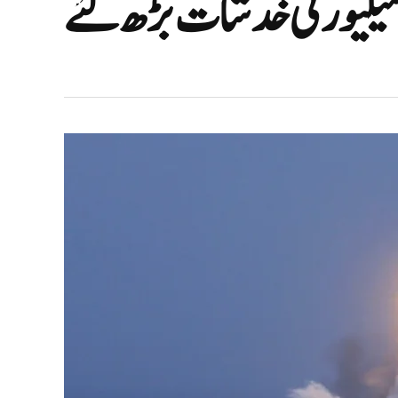
یکیورٹی خدشات بڑھ گئے