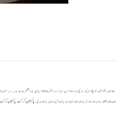
امریکا
ایران
امریکہ
بابر اعظم
اقوام متحدہ
بھارت
سعودی ع
افغانستان
امریکی صدر ڈونلڈ ٹرمپ
حماس
انڈیا کرکٹ
اولمپکس 2024
روس
پاکستان کرکٹ
پاکستان کرکٹ 
ستان بمقابلہ انگلینڈ
پاکستان بمقابلہ جنوبی افریقہ
پاکستان تحریک انصاف
پاکستان بمقابلہ بنگلہ دیش
پاکستان سپر لیگ