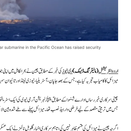
lear submarine in the Pacific Ocean has raised security
اردو انٹرنیشنل
(مانیٹرنگ ڈیسک)
دی نیوز
کی خبر کے مطابق چین نے بحرالکاہل میں اپنی
میزائل کا کامیاب تجربہ کیا ہے، جس کے بعد جاپان، آسٹریلیا، نیوزی لینڈ اور تائیوان 
چینی سرکاری خبر رساں ادارے شِنہوا کے مطابق پیپلز لبریشن آرمی نیوی کی ایک اسٹریٹج
جس میں تربیتی مقصد کے لیے فرضی وار ہیڈ نصب تھا۔ میزائل پہلے سے طے شدہ بین الاقو