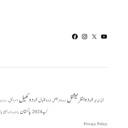
Facebook
Instagram
Twitter
Youtube
اردو انٹرنیشنل
اردو کھیل
اردو فٹبال
اسرائیل
آئی سی سی
اردو انٹر نیشنل
اسلام آباد
پاکستان
کپ 2024
پاک
پاکستان اسٹاک ایکسچینج
Privacy Policy