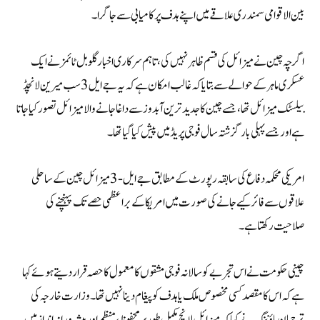
بین الاقوامی سمندری علاقے میں اپنے ہدف پر کامیابی سے جا گرا۔
اگرچہ چین نے میزائل کی قسم ظاہر نہیں کی، تاہم سرکاری اخبار گلوبل ٹائمز نے ایک
عسکری ماہر کے حوالے سے بتایا کہ غالب امکان ہے کہ یہ جے ایل 3 سب میرین لانچڈ
بیلسٹک میزائل تھا، جسے چین کا جدید ترین آبدوز سے داغا جانے والا میزائل تصور کیا جاتا
ہے اور جسے پہلی بار گزشتہ سال فوجی پریڈ میں پیش کیا گیا تھا۔
امریکی محکمہ دفاع کی سابقہ رپورٹ کے مطابق جے ایل -3 میزائل چین کے ساحلی
علاقوں سے فائر کیے جانے کی صورت میں امریکا کے براعظمی حصے تک پہنچنے کی
صلاحیت رکھتا ہے۔
چینی حکومت نے اس تجربے کو سالانہ فوجی مشقوں کا معمول کا حصہ قرار دیتے ہوئے کہا
ہے کہ اس کا مقصد کسی مخصوص ملک یا ہدف کو پیغام دینا نہیں تھا۔ وزارت خارجہ کی
ترجمان ماؤ نِنگ نے کہا کہ میزائل لانچ مکمل طور پر محفوظ، منظم اور پیشہ ورانہ انداز میں