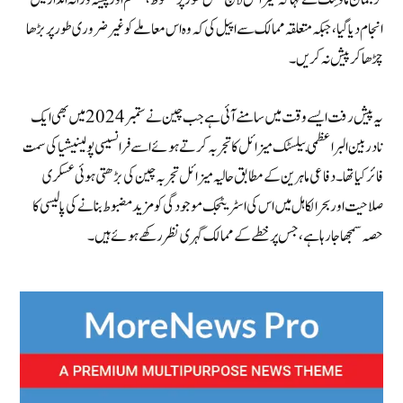
انجام دیا گیا، جبکہ متعلقہ ممالک سے اپیل کی کہ وہ اس معاملے کو غیر ضروری طور پر بڑھا
چڑھا کر پیش نہ کریں۔
یہ پیش رفت ایسے وقت میں سامنے آئی ہے جب چین نے ستمبر 2024 میں بھی ایک
نادر بین البراعظمی بیلسٹک میزائل کا تجربہ کرتے ہوئے اسے فرانسیسی پولینیشیا کی سمت
فائر کیا تھا۔ دفاعی ماہرین کے مطابق حالیہ میزائل تجربہ چین کی بڑھتی ہوئی عسکری
صلاحیت اور بحرالکاہل میں اس کی اسٹریٹجک موجودگی کو مزید مضبوط بنانے کی پالیسی کا
حصہ سمجھا جا رہا ہے، جس پر خطے کے ممالک گہری نظر رکھے ہوئے ہیں۔