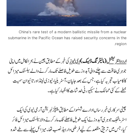
China's rare test of a modern ballistic missile from a nuclear
submarine in the Pacific Ocean has raised security concerns in the
region.
اردو انٹرنیشنل
(مانیٹرنگ ڈیسک)
دی نیوز
کی خبر کے مطابق چین نے بحرالکاہل میں اپنی
جوہری طاقت سے چلنے والی آبدوز سے طویل فاصلے تک مار کرنے والے بیلسٹک میزائل
کا کامیاب تجربہ کیا ہے، جس کے بعد جاپان، آسٹریلیا، نیوزی لینڈ اور تائیوان سمیت
خطے کے کئی ممالک نے سیکیورٹی خدشات کا اظہار کیا ہے۔
چینی سرکاری خبر رساں ادارے شِنہوا کے مطابق پیپلز لبریشن آرمی نیوی کی ایک
اسٹریٹجک جوہری آبدوز نے ایک طویل فاصلے تک مار کرنے والا بیلسٹک میزائل فائر
کیا، جس میں تربیتی مقصد کے لیے فرضی وار ہیڈ نصب تھا۔ میزائل پہلے سے طے شدہ