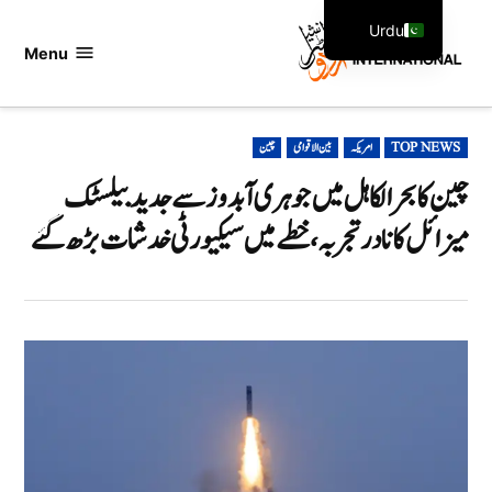
Ski
Urdu
t
Menu
اردو
English
conten
انٹرنیشنل
POSTED
TOP NEWS
امریکہ
بین الاقوامی
چین
IN
چین کا بحرالکاہل میں جوہری آبدوز سے جدید بیلسٹک
میزائل کا نادر تجربہ، خطے میں سیکیورٹی خدشات بڑھ گئے