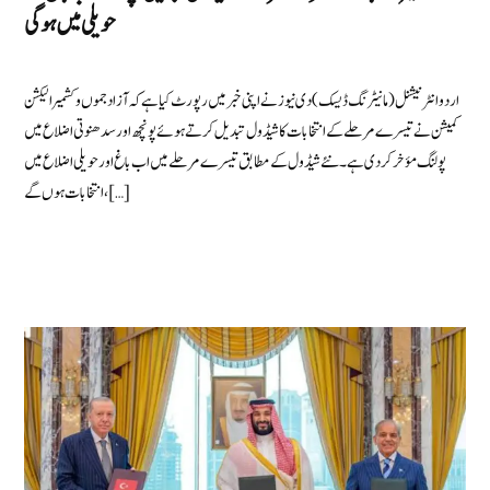
حویلی میں ہوگی
اردو انٹرنیشنل (مانیٹرنگ ڈیسک) دی نیوز نے اپنی خبر میں رپورٹ کیا ہے کہ آزاد جموں و کشمیر الیکشن
کمیشن نے تیسرے مرحلے کے انتخابات کا شیڈول تبدیل کرتے ہوئے پونچھ اور سدھنوتی اضلاع میں
پولنگ مؤخر کردی ہے۔ نئے شیڈول کے مطابق تیسرے مرحلے میں اب باغ اور حویلی اضلاع میں
انتخابات ہوں گے، […]