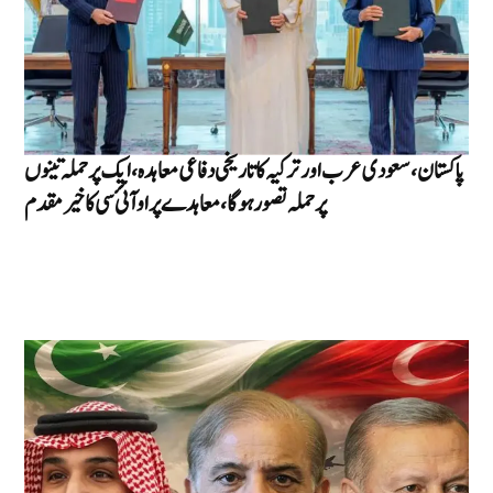
پاکستان، سعودی عرب اور ترکیہ کا تاریخی دفاعی معاہدہ، ایک پر حملہ تینوں
پر حملہ تصور ہوگا ، معاہدے پر او آئئ سی کا خیر مقدم