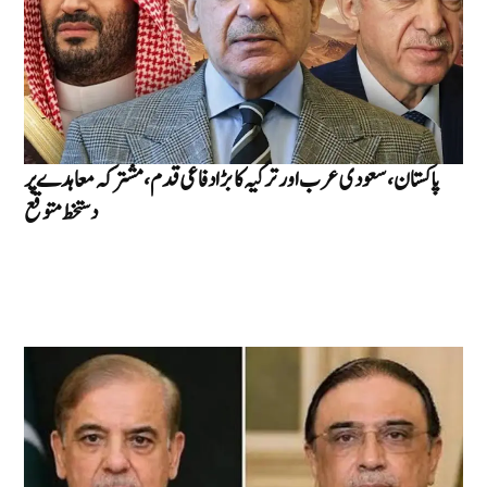
پاکستان، سعودی عرب اور ترکیہ کا بڑا دفاعی قدم، مشترکہ معاہدے پر
دستخط متوقع