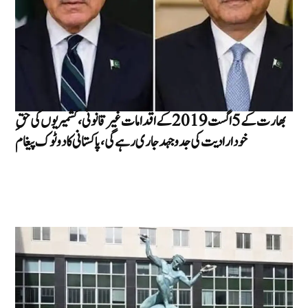
بھارت کے 5 اگست 2019 کے اقدامات غیرقانونی، کشمیریوں کی حقِ
خودارادیت کی جدوجہد جاری رہے گی، پاکستانی کا دوٹوک پیغام