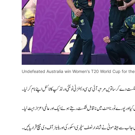
Undefeated Australia win Women's T20 World Cup for the
 شکست دے کر ساتویں مرتبہ آئی سی سی ویمنز ٹی ٹوئنٹی ورلڈ کپ کا ٹائٹل اپنے نام کر لیا۔
ی جانب سے بیتھ مونی نے شاندار نصف سنچری اسکور کی اور پلیئر آف دی میچ قرار پائیں۔