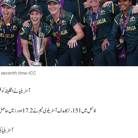
 seventh time-ICC
آسٹریلیا نے انگلینڈ کو
فائنل میں 151 رنز کا ہدف آسٹریلوی ٹیم نے 17.2 اوورز میں حاصل کیا اور پورے ٹورنامنٹ میں ناقابلِ شکست رہتے ہوئے ایک اور عالمی اعزاز جیت لیا۔
آسٹریلیا ک