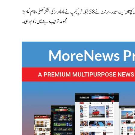
اس سے قبل انگلینڈ نے مقررہ 20 اوورز میں 4 وکٹوں کے نقصان پر 150 رنز بنائے، جہاں کپتان نیٹ سیور-برنٹ نے 58 جبکہ فریا کیمپ نے 44 رنز کی اننگز کھیلی، تاہم ٹیم بڑا
مجموعہ ترتیب دینے میں ناکام رہی۔