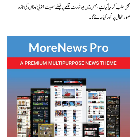
بھی طلب کر لیا گیا ہے، جس میں بیوفورٹ قلعے پر قبضے سمیت جنوبی لبنان کی تازہ
صورتحال پر غور کیا جائے گا۔