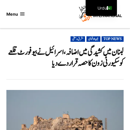
Ski
Urdu
t
Menu
اردو
English
conten
انٹرنیشنل
POSTED
TOP NEWS
بین الاقوامی
مشرق وسطیٰ
IN
لبنان میں کشیدگی میں اضافہ، اسرائیل نے بیوفورٹ قلعے
کو سکیورٹی زون کا حصہ قرار دے دیا