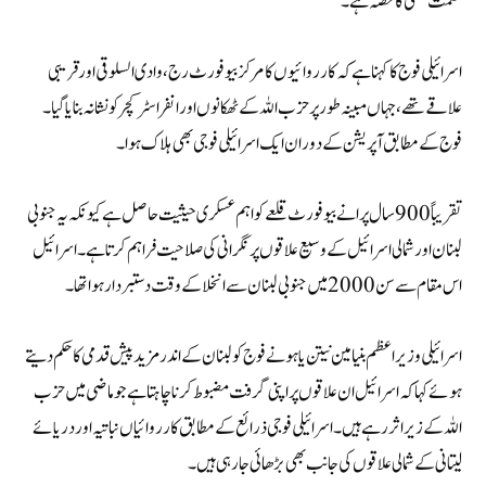
حکمت عملی کا حصہ ہے۔
اسرائیلی فوج کا کہنا ہے کہ کارروائیوں کا مرکز بیوفورٹ رج، وادی السلوقی اور قریبی
علاقے تھے، جہاں مبینہ طور پر حزب اللہ کے ٹھکانوں اور انفراسٹرکچر کو نشانہ بنایا گیا۔
فوج کے مطابق آپریشن کے دوران ایک اسرائیلی فوجی بھی ہلاک ہوا۔
تقریباً 900 سال پرانے بیوفورٹ قلعے کو اہم عسکری حیثیت حاصل ہے کیونکہ یہ جنوبی
لبنان اور شمالی اسرائیل کے وسیع علاقوں پر نگرانی کی صلاحیت فراہم کرتا ہے۔ اسرائیل
اس مقام سے سن 2000 میں جنوبی لبنان سے انخلا کے وقت دستبردار ہوا تھا۔
اسرائیلی وزیراعظم بنیامین نیتن یاہو نے فوج کو لبنان کے اندر مزید پیش قدمی کا حکم دیتے
ہوئے کہا کہ اسرائیل ان علاقوں پر اپنی گرفت مضبوط کرنا چاہتا ہے جو ماضی میں حزب
اللہ کے زیر اثر رہے ہیں۔ اسرائیلی فوجی ذرائع کے مطابق کارروائیاں نباتیہ اور دریائے
لیتانی کے شمالی علاقوں کی جانب بھی بڑھائی جا رہی ہیں۔