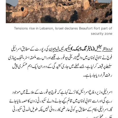
Tensions rise in Lebanon, Israel declares Beaufort Fort part of
security zone
اردو انٹرنیشنل
(مانیٹرنگ ڈیسک)
ایکسپریس ٹریبیون
کی رپورٹ کے مطابق
اسرائیلی
فوج نے جنوبی لبنان میں واقع تاریخی بیوفورٹ قلعے اور اس سے ملحقہ اسٹریٹجک پہاڑی
سلسلے پر قبضہ کر لیا ہے، جسے خطے میں جاری کشیدگی کے دوران ایک اہم عسکری پیش
رفت قرار دیا جا رہا ہے۔
اسرائیلی وزیر دفاع اسرائیل کاٹز نے کہا ہے کہ فوج بیوفورٹ کے علاقے میں موجود
رہے گی اور اسے جنوبی لبنان میں قائم کیے جانے والے سکیورٹی زون کا حصہ بنایا جائے
گا۔ اسرائیلی حکام کے مطابق یہ کوئی عارضی کارروائی نہیں بلکہ طویل المدتی سکیورٹی