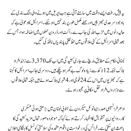
یہ پیش رفت ایسے وقت میں سامنے آئی ہے جب اپریل میں ہونے والی جنگ بندی کے
باوجود سرحدی جھڑپیں اور حملے مکمل طور پر بند نہیں ہو سکے۔ اسرائیل کا دعویٰ ہے کہ
حالیہ دنوں میں حزب اللہ کی جانب سے راکٹ اور ڈرون حملوں میں اضافہ ہوا، جس کے
بعد شمالی اسرائیل کے کئی علاقوں میں حفاظتی پابندیاں نافذ کی گئیں۔
لبنانی حکام کے مطابق مارچ سے جاری کشیدگی میں اب تک 3,370 سے زائد افراد
ہلاک جبکہ 12 لاکھ سے زیادہ لوگ بے گھر ہو چکے ہیں۔ دوسری جانب اسرائیل کا کہنا
ہے کہ جھڑپوں میں اس کے 24 فوجی اور 4 شہری ہلاک ہوئے ہیں جبکہ شمالی علاقوں
سے ہزاروں افراد نقل مکانی پر مجبور ہوئے۔
ادھر فرانسیسی صدر ایمانوئل میکرون نے جنوبی لبنان میں بڑھتی ہوئی عسکری
کارروائیوں پر تشویش کا اظہار کرتے ہوئے کہا کہ موجودہ صورتحال مزید کشیدگی کا
باعث بن سکتی ہے۔ فرانس کی درخواست پر اقوام متحدہ کی سلامتی کونسل کا ہنگامی اجلاس