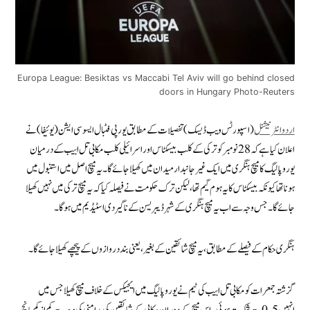
Europa League: Besiktas vs Maccabi Tel Aviv will go behind closed
doors in Hungary Photo-Reuters
اردو انٹرنیشنل
(اسپورٹس ویب ڈیسک) تفصیلات کے مطابق یورپی فٹبال ایسوسی ایشن (یوئیفا) نے
اعلان کیا ہے کہ 28 نومبر کو ترکی کے کلب بیسکٹاس اور اسرائیلی کلب مکابی تل ابیب کے درمیان
یوروپا لیگ کا میچ ہنگری میں ایک غیر جانبدار میدان میں کھیلا جائے گا۔ یہ میچ اصل میں استنبول میں
ہونا تھا کیونکہ بیسکٹاس کا یہ ہوم گیم تھا، لیکن ترک حکومت نے فیصلہ کیا کہ یہ میچ ترکی میں نہیں کھیلا
جائے گا۔ جس وجہ سے اب یہ میچ ہنگری کے شہر ڈیبریسن کے ناگیردی اسٹیڈیم میں ہوگا۔
ہنگری حکام کے فیصلے کے مطابق، یہ میچ شائقین کے بغیر، یعنی بند دروازوں کے پیچھے کھیلا جائے گا۔
گزشتہ جمعرات کو مکابی تل ابیب کی ٹیم نے یوروپا لیگ میں ایجیکس کے خلاف میچ کھیلا جس میں