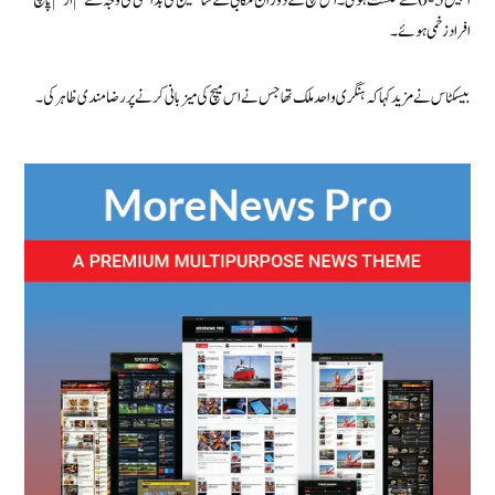
انہیں 5-0 سے شکست ہوئی۔ اس میچ کے دوران مکابی کے شائقین کی بدامنی کی وجہ سے کم از کم پانچ
افراد زخمی ہوئے۔
بیسکٹاس نے مزید کہا کہ ہنگری واحد ملک تھا جس نے اس میچ کی میزبانی کرنے پر رضامندی ظاہر کی۔