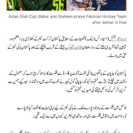
Azlan Shah Cup: Babar and Shaheen praise Pakistan Hockey Team
after defeat in final
اردو انٹرنیشنل
(اسپورٹس ڈیسک) تفصیلات کے مطابق پاکستان کرکٹ ٹیم کے کھلاڑی بابر اعظم اور
شاہین شاہ آفریدی ہفتے کے روز سلطان
اذلان شاہ کپ
جیتنے کے قریب پہنچنے کے بعد پاکستان ہاکی ٹیم کے
حق میں بولے۔
پاکستان کو جاپان کے ہاتھوں پنالٹی شوٹ آؤٹ پر 4-1 سے شکست کا سامنا کرنا پڑا جب کہ معمول کے
وقت میں میچ 2-2 سے ختم ہوا کیونکہ جاپانی گول کیپر نے شوٹ آؤٹ میں دو شاندار سیو کیے جس سے
گرین شرٹس کی ٹائٹل جیتنے کی امیدیں ختم ہو گئیں۔
فائنل میں شکست کے باوجود پورے ملک نے ہاکی ٹیم کے لیے اپنی حمایت کا اظہار کیا جو پورے
ٹورنامنٹ میں ناقابل شکست رہی اور ساتھ ہی بہترین ٹیموں میں سے ایک تھی۔