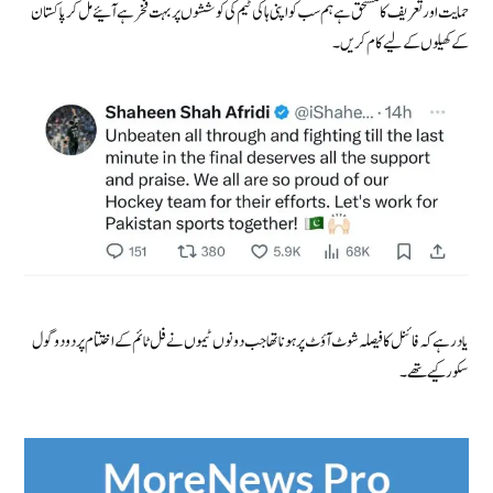
حمایت اور تعریف کا مستحق ہے ہم سب کو اپنی ہاکی ٹیم کی کوششوں پر بہت فخر ہے آئیے مل کر پاکستان
کے کھیلوں کے لیے کام کریں ۔
یاد رہے کہ فائنل کا فیصلہ شوٹ آؤٹ پر ہونا تھا جب دونوں ٹیموں نے فل ٹائم کے اختتام پر دو دو گول
سکور کیے تھے۔