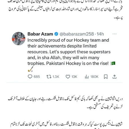
بابر نےایکس پر لکھا کہ محدود وسائل کے باوجود اپنی ہاکی ٹیم اور ان کی کامیابیوں پر ناقابل یقین حد تک
فخر ہے آئیے ان سپر اسٹارز کا ساتھ دیں اور ان شاء اللہ بہت سی ٹرافیاں جیتیں گے پاکستانی ہاکی عروج
پر ہے۔
دریں اثنا شاہین نے یہ بھی لکھا کہ ہاکی ٹیم فائنل تک ناقابل شکست رہنے اور جاپان کے خلاف آخر تک
لڑنے پر تعریف کی مستحق ہے۔
شاہین نےایکس پر پوسٹ کیا کہ ہر وقت ناقابل شکست رہنا اور فائنل میں آخری لمحات تک لڑنا تمام