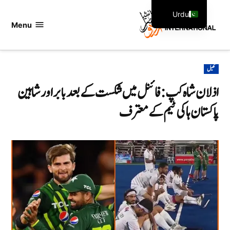
Ski
Urdu
t
Menu
اردو
English
conten
انٹرنیشنل
POSTED
کھیل
IN
اذلان شاہ کپ: فائنل میں شکست کے بعد بابر اور شاہین
پاکستان ہاکی ٹیم کے معترف