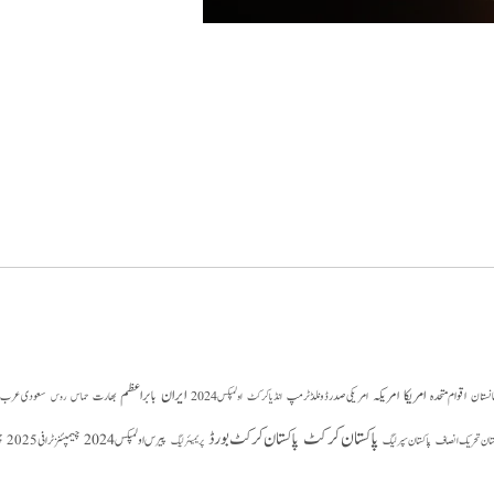
امریکا
ایران
امریکہ
بابر اعظم
اقوام متحدہ
بھارت
سعودی عرب
انستان
امریکی صدر ڈونلڈ ٹرمپ
حماس
انڈیا کرکٹ
اولمپکس 2024
روس
پاکستان کرکٹ
پاکستان کرکٹ بورڈ
پیرس اولمپکس 2024
ستان تحریک انصاف
چیمپئنز ٹرافی 2025
چ
پاکستان سپر لیگ
پریمیئر لیگ