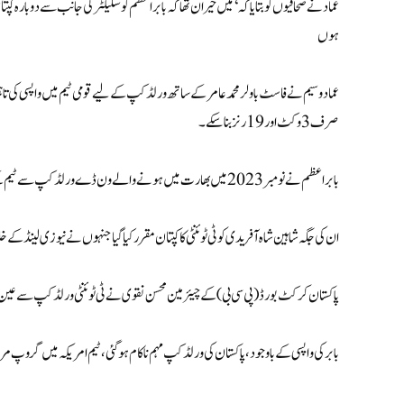
عماد نے صحافیوں کو بتایا کہ ‘میں حیران تھا کہ بابر اعظم کو سلیکٹر کی جانب سے دوبارہ کپتان 
ہوں
عماد وسیم نے فاسٹ باولر محمد عامر کے ساتھ ورلڈ کپ کے لیے قومی ٹیم میں واپسی کی تاہ
صرف 3 وکٹ اور 19 رنز بنا سکے۔
بابر اعظم نے نومبر 2023 میں بھارت میں ہونے والے ون ڈے ورلڈ کپ سے ٹیم کے مایوس کن اخراج کے بعد پاکستان کی کپتانی سے استعفیٰ دے دیا تھا۔
ان کی جگہ شاہین شاہ آفریدی کو ٹی ٹوئنٹی کا کپتان مقرر کیا گیا جنہوں نے نیوزی لینڈ 
پاکستان کرکٹ بورڈ (پی سی بی) کے چیئرمین محسن نقوی نے ٹی ٹوئنٹی ورلڈ کپ سے عین قبل
بابر کی واپسی کے باوجود، پاکستان کی ورلڈ کپ مہم ناکام ہوگئی، ٹیم امریکہ میں گروپ م