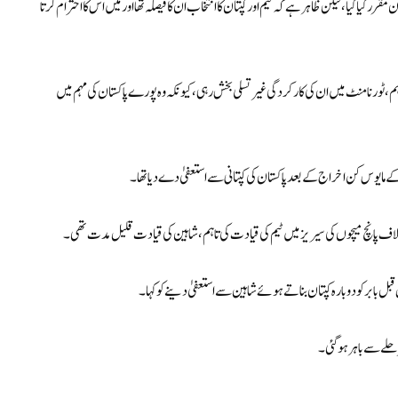
مقرر کیا گیا، لیکن ظاہر ہے کہ ٹیم اور کپتان کا انتخاب ان کا فیصلہ تھا اور میں اس کا احترام کرتا
م، ٹورنامنٹ میں ان کی کارکردگی غیر تسلی بخش رہی، کیونکہ وہ پورے پاکستان کی مہم میں
کے خلاف پانچ میچوں کی سیریز میں ٹیم کی قیادت کی تاہم، شاہین کی قیادت قلیل مدت تھی۔
 بابر کو دوبارہ کپتان بناتے ہوئے شاہین سے استعفیٰ دینے کو کہا۔
رحلے سے باہر ہوگئی۔