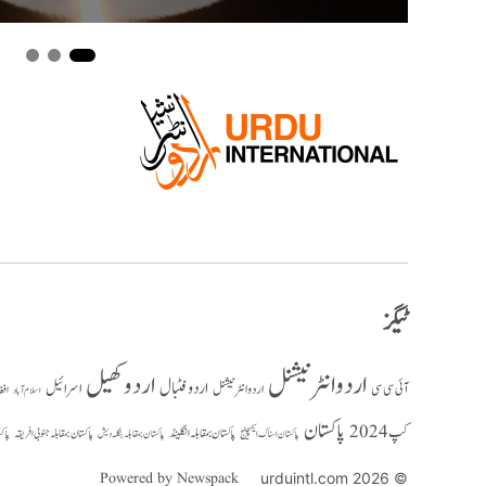
ٹیگز
اردو انٹرنیشنل
اردو کھیل
اردو فٹبال
اسرائیل
آئی سی سی
اردو انٹر نیشنل
افغ
اسلام آباد
پاکستان
کپ 2024
پاکستان بمقابلہ انگلینڈ
پاکستان بمقابلہ جنوبی افریقہ
پاک
پاکستان بمقابلہ بنگلہ دیش
پاکستان اسٹاک ایکسچینج
Powered by Newspack
© 2026 urduintl.com