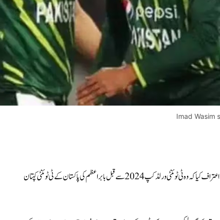
Imad Wasim s
(اسپورٹس ڈیسک) تفصیلات کے مطابق پاکستانی آل راؤنڈر عماد وسیم نے اعتراف کیا کہ وہ ٹی ٹوئنٹی ورلڈ کپ 2024 سے قبل بابر اعظم کی پاکستان کے ٹی ٹوئنٹی کپتان