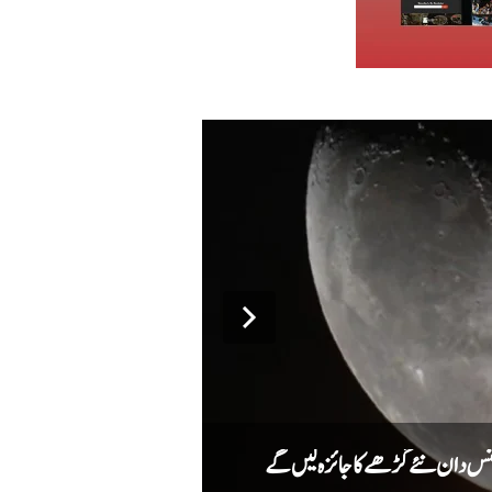
میٹا کا اے آئی ماڈل سائبر