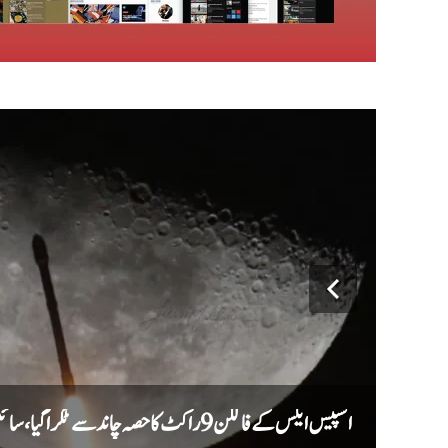
اسپیس ایکس کے فالکن 9 راکٹ کا حصہ چاند سے ٹکرا گیا، سائنس دان نئے گڑھے کا جائزہ لیں گے