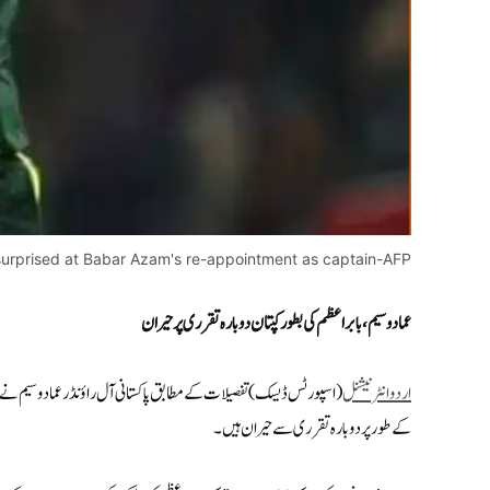
urprised at Babar Azam's re-appointment as captain-AFP
عماد وسیم، بابر اعظم کی بطور کپتان دوبارہ تقرری پر حیران
اردوانٹرنیشنل
کے طور پر دوبارہ تقرری سے حیران ہیں۔