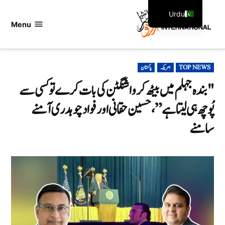
Ski
Urdu
t
Menu
اردو
English
conten
انٹرنیشنل
POSTED
TOP NEWS
امریکہ
پاکستان
IN
"بندہ جہلم میں بیٹھ کر واشنگٹن کی بات کرے تو کسی سے
پُوچھ ہی لیتا ہے”، حسین حقانی اور فواد چوہدری آمنے
سامنے