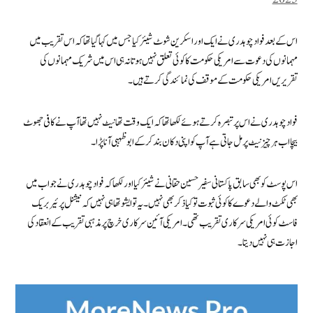
اس کے بعد فواد چوہدری نے ایک اور اسکرین شوٹ شیئر کیا جس میں کہا گیا تھا کہ اس تقریب میں
مہمانوں کی دعوت سے امریکی حکومت کا کوئی تعلق نہیں ہوتا نہ ہی اس میں شریک مہمانوں کی
تقریریں امریکی حکومت کے موقف کی نمائندگی کرتے ہیں۔
فواد چوہدری نے اس پر تبصرہ کرتے ہوئے لکھا تھا کہ ایک وقت تھا نیٹ نہیں تھا آپ نے کافی جھوٹ
بیچا اب ہر چیز نیٹ پر مل جاتی ہے آپ کو اپنی دکان بند کر کے ابو ظہبی آنا پڑا۔
اس پوسٹ کو بھی سابق پاکستانی سفیر حسین حقانی نے شیئر کیا اور لکھا کہ فواد چوہدری نے جواب میں
بھی ٹکٹ والے دعوے کا کوئی ثبوت تو کیا ذکر بھی نہیں۔ یہ تو ایشو تھا ہی نہیں کہ نیشنل پرئیر بریک
فاسٹ کوئی امریکی سرکاری تقریب تھی۔ امریکی آئین سرکاری خرچ پر مذہبی تقریب کے انعقاد کی
اجازت ہی نہیں دیتا۔