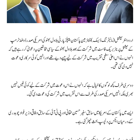
اردو انٹرنیشنل (مانیٹرنگ ڈیسک) چیئرمین پاکستان پیپلز پارٹی بلاول بھٹو کی امریکی صدر ڈونلڈ ٹرمپ
کے نیشنل پریئر بریک فاسٹ میں شرکت کے بعد بلاول بھٹو کے سیاسی مخالفین یہ دعویٰ کررہے ہیں کہ
انہوں نے اس اعلیٰ سطحی تقریب میں شرکت کے لیے پیسے دیے تھے اور انہیں کوئی سرکاری دعوت
نہیں دی گئی تھی۔
دوسری طرف کچھ لوگوں کا خیال ہے کہ انہوں نے اس دعوت میں شرکت کے لیے کوئی فیس نہیں
بھری بلکہ انہیں امریکی صدر کی طرف سے اس تقریب میں شرکت کی دعوت دی گئی۔
ایسے میں پاکستان کے امریکا میں سابق سفیر حسین حقانی اور پی ٹی آئی کے سابق وفاقی وزیر فواد چوہدری
کے درمیان ایکس پر دلچسپ بحث چھڑ گئی ہے۔