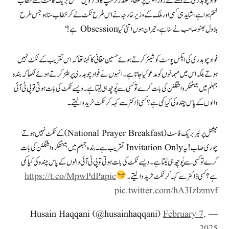
فواد چوہدری نے جمعے کے روز ایکس پر لکھا، ’صدر ٹرمپ کا 73ویں نیشنل بریک فاسٹ سے خطاب
ختم ہوا ہے، شاید ہی کسی اور ملک کے وزیر خارجہ نے اس طرح ٹکٹ لے کر خطاب سنا ہو جس طرح
بلاول بھٹو صاحب نے سنا ہے، حیران ہوں اتنی کیا Obsession ہے!‘
فواد چوہدری کی ایکس پوسٹ کوشیئر کرتے ہوئے حسین حقانی کا کہنا تھا کہ اس تقریب کے ٹکٹ نہیں
ہوتے بلکہ اس میں مہمانوں کو مدعو کیا جاتا ہے۔ انہوں نے فواد چوہدری پر طنز کرتے ہوئے لکھا کہ بندہ
جہلم میں بیٹھکر واشنگٹن کی بات کرے تو کسی سے پُوچھ ہی لیتا ہے۔ ویسے ٹکٹ کی بات ہوتی تو پی ٹی آئی
والوں کے پاس چندہ کی کیا کمی ہے؟ کسی ڈاکٹر سے کہہ کر ٹکٹ خریدوا لیتے۔
نیشنل پرئیر بریک فاسٹ (National Prayer Breakfast) کے ٹکٹ نہیں ہوتے
چوری صاب! یہ Invitation Only تقریب ہے۔ بندہ جہلم میں بیٹھکر واشنگٹن کی بات
کرے تو کسی سے پُوچھ ہی لیتا ہے۔ ویسے ٹکٹ کی بات ہوتی تو پی ٹی آئی والوں کے پاس چندہ کی کیا کمی
ہے؟ کسی ڈاکٹر سے کہہ کر ٹکٹ خریدوا لیتے۔
https://t.co/MpwPdPapie
pic.twitter.com/hA3Izlzmvf
February 7,
— Husain Haqqani (@husainhaqqani)
2025