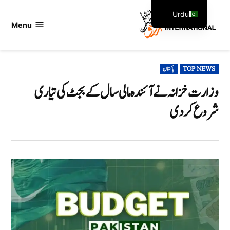
Ski
Urdu
t
Menu
اردو
English
conten
انٹرنیشنل
POSTED
TOP NEWS
پاکستان
IN
وزارت خزانہ نے آئندہ مالی سال کے بجٹ کی تیاری
شروع کر دی