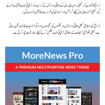
ذرائع کا کہنا ہے کہ کمیٹی رواں مالی سال کے وفاقی وزارتوں کے کرنٹ اور ترقیاتی بجٹ کا بھی جائزہ لے
گی، کمیٹی آئندہ مالی سال کیلئے گرانٹس اور سبسڈی کی ضروریات کا بھی جائزہ لےگی۔
ذرائع کے مطابق کمیٹی وفاقی وزارتوں اور محکموں کی تنخواہوں اور دیگر اخراجات کا بجٹ تخمینہ بناتی
ہے، کمیٹی حکومتی ترجیحات کے مطابق ترقیاتی بجٹ مختص کرنےکیلئےسفارشات تیار کرتی ہے۔