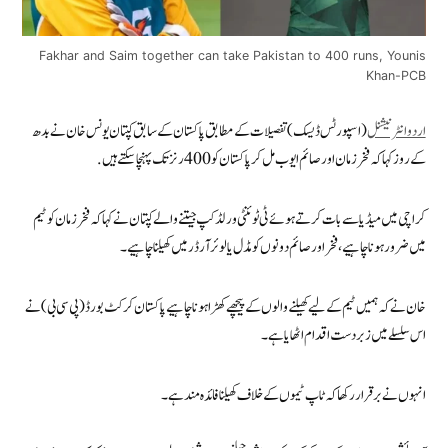
Fakhar and Saim together can take Pakistan to 400 runs, Younis
Khan-PCB
اردوانٹرنیشنل
(اسپورٹس ڈیسک) تفصیلات کے مطابق پاکستان کے سابق کپتان یونس خان نے بدھ
کے روز کہا کہ فخر زمان اور صائم ایوب مل کر پاکستان کو 400 رنز تک پہنچا سکتے ہیں.
کراچی میں میڈیا سے بات کرتے ہوئے ٹی ٹوئنٹی ورلڈ کپ جیتنے والے کپتان نے کہا کہ فخر زمان کو ٹیم
میں ضرور ہونا چاہیے، فخر اور صائم دونوں کو مڈل یا لوئر آرڈر میں کھیلنا چاہیے۔
خان نے کہ ہمیں ٹیم کے لیے کھیلنے والوں کے پیچھے کھڑا ہونا چاہیے پاکستان کرکٹ بورڈ (پی سی بی) نے
اس سلسلے میں زبردست اقدام اٹھایا ہے۔
انہوں نے برقرار رکھا کہ ٹاپ ٹیموں کے خلاف کھیلنا فائدہ مند ہے۔