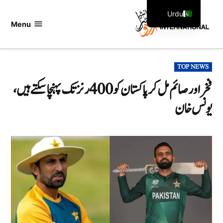
Ski
Urdu
t
Menu
اردو
English
conten
انٹرنیشنل
POSTED
TOP NEWS
IN
فخر اور صائم مل کر پاکستان کو 400 رنز تک پہنچا سکتے ہیں،
یونس خان