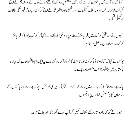
آزمائشی اوقات میں پاکستان کرکٹ کو درپیش چیلنجز پر روشنی ڈالتے ہوئے خان نے کہا کہ ہم نے اپنی
کرکٹ 9 سال تک بیرون ملک کھیلی ہے اسد شفیق اور اظہر علی نے اپنی کرکٹ زیادہ تر غیر ملکی حالات
پر کھیلی تھی۔
انہوں نے مسابقتی کرکٹ میں فرنچائز کے نظام پر روشنی ڈالتے ہوئے کہا کہ کرکٹ بورڈ کو فرنچائز
کرکٹ سے تعاون حاصل ہوتا ہے۔
یونس نے کہا کہ آج، مقامی کرکٹ ٹورنامنٹ کا انعقاد آسان نہیں ہے یہ ایک اچھا شگون ہے کہ یہاں
پاکستان میں بڑا ٹورنامنٹ منعقد ہو رہا ہے۔
پاک بھارت ٹاکرا کے بارے میں بات کرتے ہوئے کہا کہ میری خواہش ہے کہ بھارت اور پاکستان کے
درمیان میچز مستقل بنیادوں پر دیکھوں۔
انہوں نے کہا کہ ہندوستان کے خلاف کھیل کر آپ بڑے کھلاڑی بن جاتے ہیں۔