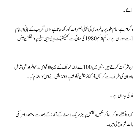
ظر آئے۔
رام ہے، عام طور پر یہ فروری کی پہلی جمعرات کو رکھا جاتا ہے، اس تقریب کے بانی ابراہام
ویرائڈ تھے۔ یہ تقریب، جو دراصل ملاقاتوں، ظہرانے اور عشائیہ کا سلسلہ ہے، 1953 سے ہو رہی ہے اور کم از کم 1980 کی دہائی سے کنیکٹیکٹ ایونیو این ڈبلیو پر واشنگٹن ہلٹن
ہلٹن کے بین الاقوامی بال روم میں ہونے والے ’ناشتے‘ میں سالانہ تقریباً 3500 مہمان شرکت کرتے ہیں، جن میں 100 سے زائد ممالک کے بین الاقوامی مدعو افراد بھی شامل
تاکہ وہ اکٹھے ہو کر دعا کر سکیں، نیشنل پریئر بریک فاسٹ کے آغاز کے بعد سے، متعدد امریکی
یبات شروع کی ہیں۔