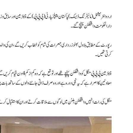
اردو انٹرنیشنل (مانیٹرنگ ڈیسک) پاکستان پیپلز پارٹی (پی پی پی) کے چیئرمین اور ساب
دارالحکومت واشنگٹن پہنچ گئے۔
رپورٹ کے مطابق بلاول بھٹو زرداری جمعرات کی شام کو خطاب کریں گے، ان کی والدہ 
کرتی تھیں۔
چیئرمین پی پی پی منگل کو وا
معاونین کا اصرار ہے کہ یہ نجی دورہ ہے اور وہ صرف ذاتی جاننے والوں کے ساتھ با
منگل کی رات انہیں واشنگٹن ہلٹن میں لوگوں سے ملاقات کرتے اور ان کا استقبال 