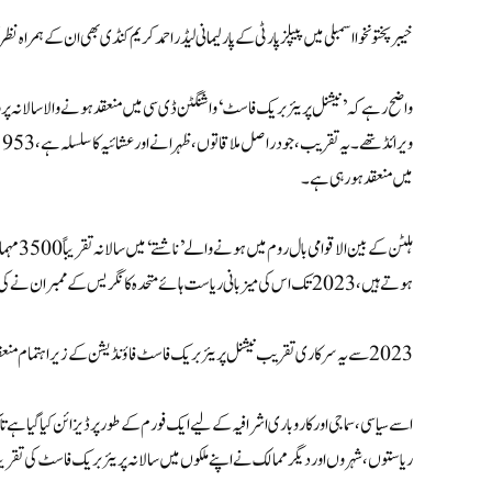
خیبر پختونخوا اسمبلی میں پیپلز پارٹی کے پارلیمانی لیڈر احمد کریم کنڈی بھی ان کے ہمراہ ن
واضح رہے کہ ’نیشنل پریئر بریک فاسٹ‘ واشنگٹن ڈی سی میں منعقد ہونے والا سالانہ پروگ
میں منعقد ہو رہی ہے۔
ہوتے ہیں، 2023 تک اس کی میزبانی ریاست ہائے متحدہ کانگریس کے ممبران نے کی اور ان کی طرف سے کرسچن آرگنائزیشن فیلوشپ فاؤنڈیشن نے اس کا اہتمام کیا۔
2023 سے یہ سرکاری تقریب نیشنل پریئر بریک فاسٹ فاؤنڈیشن کے زیر اہتمام منعقد کی جا رہی ہے۔
اسے سیاسی، سماجی اور کاروباری اشرافیہ کے لیے ایک فورم کے طور پر ڈیزائن کیا گیا ہے 
ریاستوں، شہروں اور دیگر ممالک نے اپنے ملکوں میں سالانہ پریئر بریک فاسٹ کی تقر