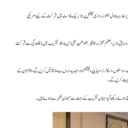
ق وزیر خارجہ بلاول بھٹو زرداری نیشنل پریئر بریک فاسٹ میں شرکت کے لیے امریکی
سابق وزیر اعظم محترمہ بینظیر بھٹو شہید بھی اس باوقار تقریب میں باقاعدگی سے شرکت
شنگٹن پہنچے تھے اور توقع ہے کہ وہ کم از کم 4 دن قیام کریں گے، دوستوں، اسکالرز، میڈیا پروفیشنلز اور عہدیداروں سے ملاقاتیں کریں گے، تاہم ان کے
ت چیت کریں گے۔
کرتے ہوئے دیکھا گیا، جہاں تقریب کے بہت سے مہمان ٹھہرے ہوئے ہیں۔