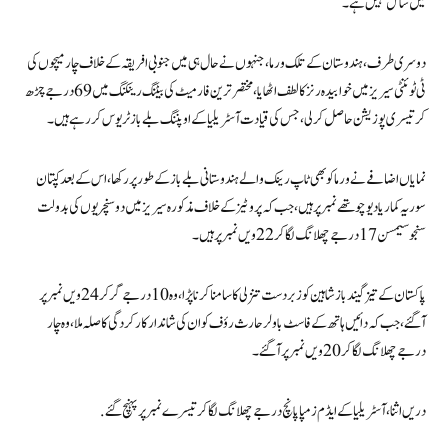
میں شامل نہیں ہے۔
دوسری طرف، ہندوستان کے تلک ورما، جنہوں نے حال ہی میں جنوبی افریقہ کے خلاف چار میچوں کی
ٹی ٹوئنٹی سیریز میں خوابیدہ رنز کا لطف اٹھایا، مختصر ترین فارمیٹ کی بیٹنگ رینکنگ میں 69 درجے چڑھ
کر تیسری پوزیشن حاصل کر لی، جس کی قیادت آسٹریلیا کے اوپننگ بلے باز ٹریوس کر رہے ہیں۔
نمایاں اضافے نے ورما کو بھی ٹاپ رینک والے ہندوستانی بلے باز کے طور پر رکھا، اس کے بعد کپتان
سوریہ کمار یادیو چوتھے نمبر پر ہیں، جب کہ پروٹیز کے خلاف مذکورہ سیریز میں دو سنچریوں کی بدولت
سنجو سیمسن 17 درجے چھلانگ لگا کر 22 ویں نمبر پر ہیں۔
پاکستان کے تیز گیند باز شاہین کو زبردست تنزلی کا سامنا کرنا پڑا، وہ 10 درجے گر کر 24 ویں نمبر پر
آگئے، جب کہ دائیں ہاتھ کے فاسٹ باولر حارث رؤف کو ان کی شاندار کارکردگی کا صلہ ملا، وہ چار
درجے چھلانگ لگا کر 20 ویں نمبر پر آگئے۔
دریں اثنا، آسٹریلیا کے ایڈم زمپا پانچ درجے چھلانگ لگا کر تیسرے نمبر پر پہنچ گئے.