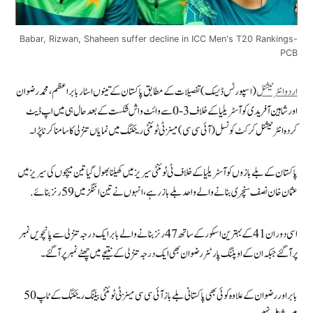
Babar, Rizwan, Shaheen suffer decline in ICC Men's T20 Rankings-
PCB
اردوانٹرنیشنل
(اسپورٹس ڈیسک) تفصیلات کے مطابق پاکستان کے تینوں اسٹار بابر اعظم، محمد رضوان
اور شاہین آفریدی کو آسٹریلیا کے خلاف 3-0 سے وائٹ واش شکست کے بعد حال ہی میں اپ ڈیٹ
کردہ انٹرنیشنل کرکٹ کونسل (آئی سی سی) مینز ٹی ٹوئنٹی رینکنگ میں نمایاں تنزلی کا سامنا کرنا پڑا۔
پاکستان کے بلے بازوں کو آسٹریلیا کے خلاف ٹی ٹوئنٹی سیریز میں کھیلنا بھول گیا تین میچوں کی سیریز میں
عثمان خان نصف سنچری بنانے والے واحد بلے باز رہے، انہوں نے تین اننگز میں 59 رنز بنائے .
اسی دوران 41 کے بہترین اسکور کے ساتھ 47 رنز بنانے والے بابر ایک درجہ تنزلی سے پانچویں نمبر
پر آ گئے جبکہ ان کے اوپننگ پارٹنر رضوان بھی ایک درجہ تنزلی کے نتیجے میں چھٹے نمبر پر آ گئے۔
بابر اور رضوان کے علاوہ کوئی بھی پاکستانی بلے باز آئی سی سی مینز ٹی ٹوئنٹی بیٹنگ رینکنگ کے ٹاپ 50