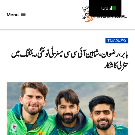
Ski
Urdu
t
Menu
اردو
English
conten
انٹرنیشنل
POSTED
TOP NEWS
IN
بابر، رضوان، شاہین آئی سی سی مینز ٹی ٹوئنٹی رینکنگ میں
تنزلی کا شکار