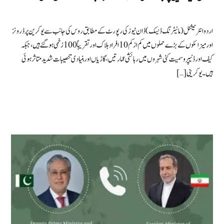
اردو انٹرنیشنل (مانیٹرنگ ڈیسک) ڈان نیوز کی رپورٹ کے مطابق روس کی جانب سے یوکرین پر ڈرونز
اور میزائلوں کے بڑے حملوں میں کم از کم 10 افراد ہلاک اور تقریباً 100 زخمی ہو گئے ہیں، جبکہ
کیف اور ڈنیپرو سمیت کئی شہروں میں رہائشی عمارتیں، گاڑیاں اور بنیادی تنصیبات شدید متاثر ہوئی
ہیں۔ یوکرینی […]