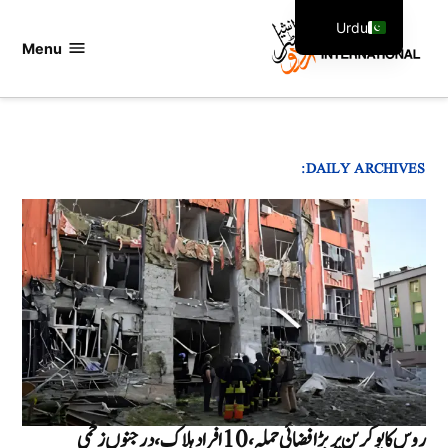
Ski
Urdu
t
Menu
اردو
English
conten
انٹرنیشنل
DAILY ARCHIVES:
روس کا یوکرین پر بڑا فضائی حملہ، 10 افراد ہلاک، درجنوں زخمی