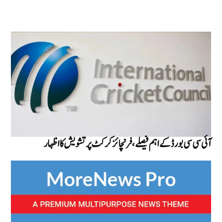
آئی سی سی بورڈ کے اہم فیصلے، فرنچائز کرکٹ پر تشویش کا اظہار