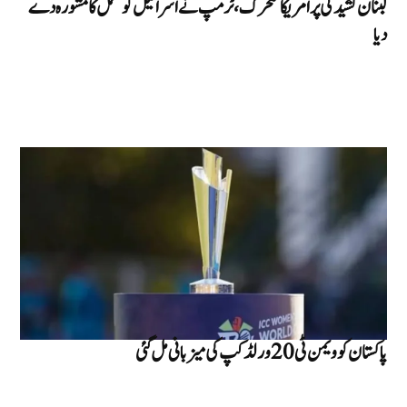
لبنان کشیدگی پر امریکا متحرک، ٹرمپ نے اسرائیل کو تحمل کا مشورہ دے
دیا
پاکستان کو ویمن ٹی 20 ورلڈ کپ کی میزبانی مل گئی