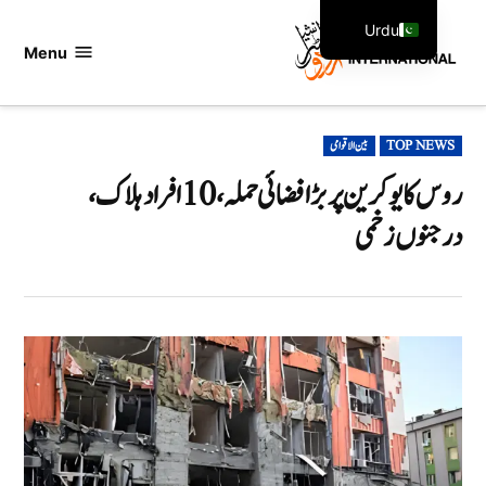
Ski
Urdu
t
Menu
اردو
English
conten
انٹرنیشنل
POSTED
TOP NEWS
بین الاقوامی
IN
روس کا یوکرین پر بڑا فضائی حملہ، 10 افراد ہلاک،
درجنوں زخمی