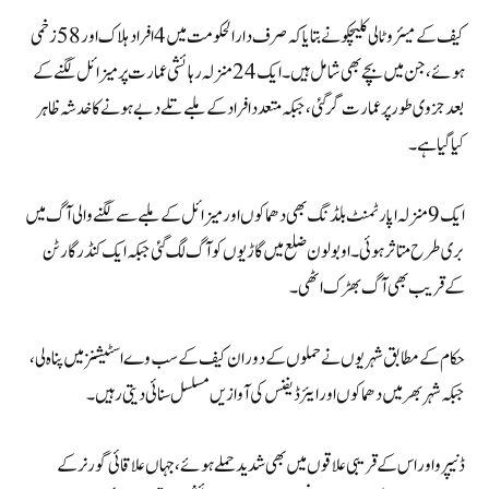
کیف کے میئر وٹالی کلیچکو نے بتایا کہ صرف دارالحکومت میں 4 افراد ہلاک اور 58 زخمی
ہوئے، جن میں بچے بھی شامل ہیں۔ ایک 24 منزلہ رہائشی عمارت پر میزائل لگنے کے
بعد جزوی طور پر عمارت گر گئی، جبکہ متعدد افراد کے ملبے تلے دبے ہونے کا خدشہ ظاہر
کیا گیا ہے۔
ایک 9 منزلہ اپارٹمنٹ بلڈنگ بھی دھماکوں اور میزائل کے ملبے سے لگنے والی آگ میں
بری طرح متاثر ہوئی۔ اوبولون ضلع میں گاڑیوں کو آگ لگ گئی جبکہ ایک کنڈرگارٹن
کے قریب بھی آگ بھڑک اٹھی۔
حکام کے مطابق شہریوں نے حملوں کے دوران کیف کے سب وے اسٹیشنز میں پناہ لی،
جبکہ شہر بھر میں دھماکوں اور ایئر ڈیفنس کی آوازیں مسلسل سنائی دیتی رہیں۔
ڈنیپرو اور اس کے قریبی علاقوں میں بھی شدید حملے ہوئے، جہاں علاقائی گورنر کے