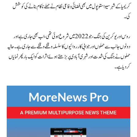
کریمیا کے شہر سیواستوپول میں بھی فضائی دفاعی نظام نے حملے ناکام بنانے کی کوشش
کی۔
روس اور یوکرین کی جنگ، جو 2022 میں شروع ہوئی تھی، اب بھی جاری ہے اور
دونوں جانب سے حملوں اور جوابی کارروائیوں کا سلسلہ وقفے وقفے سے جاری ہے۔ حالیہ
حملوں نے جنگ کی شدت اور شہری آبادی پر بڑھتے ہوئے اثرات کو ایک بار پھر نمایاں
کر دیا ہے۔