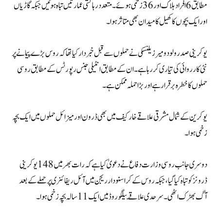
مطابق 6 افراد ہلاک اور 36 زخمی ہوئے۔ متعدد رہائشی عمارتیں تباہ ہوئیں جبکہ گاڑیاں
اور ایک بچوں کا کھیل کا میدان بھی متاثر ہوا۔
یوکرینی صدر ولودومیر زیلنسکی نے حملوں سے قبل خبردار کیا تھا کہ روس بڑے پیمانے پر
نئی کارروائی کی تیاری کر رہا ہے۔ ان کے مطابق انٹیلی جنس رپورٹس کے مطابق روسی
حملوں کا خطرہ برقرار ہے اور بڑا حملہ ممکن ہے۔
یوکرین کے شمال مشرقی علاقے خارکیف میں بھی ڈرون اور میزائل حملوں میں ایک بچہ
زخمی ہوا۔
دوسری جانب روسی وزارت دفاع نے دعویٰ کیا ہے کہ رات بھر میں 148 یوکرینی
ڈرونز کو تباہ کیا گیا، جبکہ روس کے کراسنودار ریجن میں آئل ریفائنری پر حملے کے بعد
آگ بھڑک اٹھی۔ سرحدی علاقے بیلگوروڈ میں ایک 11 سالہ بچہ زخمی ہوا۔