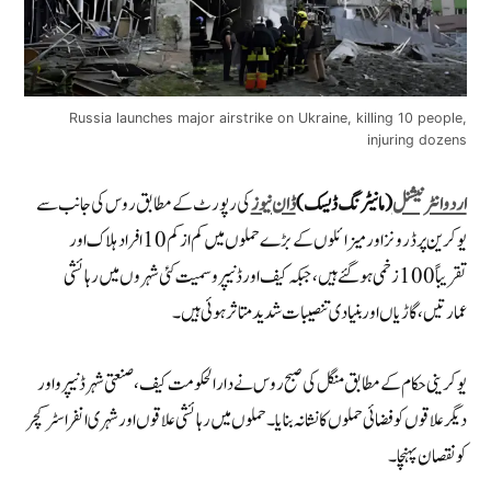
Russia launches major airstrike on Ukraine, killing 10 people,
injuring dozens
اردو انٹرنیشنل
(مانیٹرنگ ڈیسک)
ڈان نیوز
کی رپورٹ کے مطابق روس کی جانب سے
یوکرین پر ڈرونز اور میزائلوں کے بڑے حملوں میں کم از کم 10 افراد ہلاک اور
تقریباً 100 زخمی ہو گئے ہیں، جبکہ کیف اور ڈنیپرو سمیت کئی شہروں میں رہائشی
عمارتیں، گاڑیاں اور بنیادی تنصیبات شدید متاثر ہوئی ہیں۔
یوکرینی حکام کے مطابق منگل کی صبح روس نے دارالحکومت کیف، صنعتی شہر ڈنیپرو اور
دیگر علاقوں کو فضائی حملوں کا نشانہ بنایا۔ حملوں میں رہائشی علاقوں اور شہری انفراسٹرکچر
کو نقصان پہنچا۔