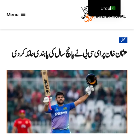
Ski
Urdu
t
Menu
اردو
English
conten
انٹرنیشنل
POSTED
کھیل
IN
عثمان خان پر ای سی بی نے پانچ سال کی پابندی عائد کر دی