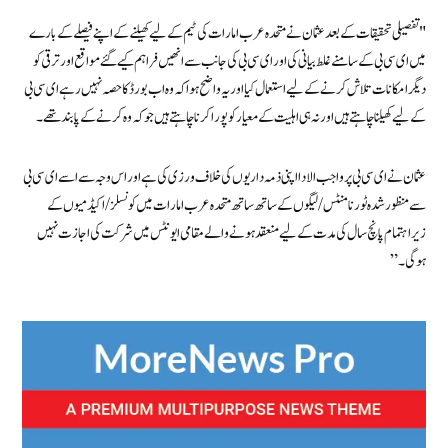
"تفصیلی تحقیقات کے بعد عثمان نے متحدہ عرب امارات کی ٹیم کے لیے کھیلنے کے اپنے فیصلے کے بارے
میں ای سی بی کے سامنے غلط بیانی کی اور ای سی بی کی جانب سے انھیں فراہم کیے گئے مواقع اور ترقی کو
دیگر امکانات تلاش کرنے کے لیے استعمال کیا اور یہ واضح ہوا کہ وہ اب بورڈ کا حصہ نہیں رہے ای سی بی
کے لیے کھیلنا چاہتے ہیں اور نہ ہی اہلیت کے معیار کو پورا کرنا چاہتے ہیں جو کہ وہ کرنے کے پابند تھے۔
عثمان نے ای سی بی پر واجب الادا اپنی ذمہ داریوں کی خلاف ورزی کی ہے اور اس وجہ سے اسے ای سی بی
سے منظور شدہ ٹورنامنٹس/لیگوں کے ساتھ ساتھ متحدہ عرب امارات میں کونسلز/اکیڈمیوں کے
زیراہتمام پانچ سال کی مدت کے لیے منعقد ہونے والے مقامی ایونٹس میں شرکت کی اجازت نہیں
ہوگی۔”