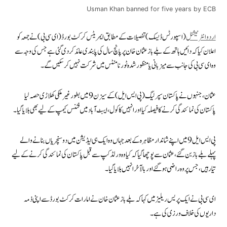
Usman Khan banned for five years by ECB
اردو انٹرنیشنل
(اسپورٹس ڈیسک) تفصیلات کے مطابق ایمریٹس کرکٹ بورڈ (ای سی بی) نے جمعہ کو
اعلان کیا کہ دائیں ہاتھ کے بلے باز عثمان خان پر پانچ سال کی پابندی عائد کر دی گئی ہے جس کی وجہ سے
وہ ای سی بی کی جانب سے میزبانی یا منظور شدہ ٹورنامنٹس میں شرکت نہیں کر سکیں گے۔
عثمان، جنہوں نے پاکستان سپر لیگ (پی ایس ایل) کے سیزن 9میں بطور غیر ملکی کھلاڑی حصہ لیا
پاکستان کی نمائندگی کرنے کا فیصلہ کیا اور انہیں کاکول، ایبٹ آباد میں فٹنس کیمپ کے لیے بھی بلایا گیا۔
پی ایس ایل 9 میں اپنے شاندار مظاہرہ کے بعد جہاں وہ ایک ہی ایڈیشن میں دو سنچریاں بنانے والے
پہلے بلے باز بن گئے، عثمان سے پوچھا گیا کہ کیا وہ ورلڈ کپ سے قبل پاکستان کی نمائندگی کرنے کے لیے
تیار ہیں، جس پر وہ راضی ہو گئے اور بالآخر انہیں بلایا گیا۔
ای سی بی نے ایک پریس ریلیز میں کہا کہ بلے باز عثمان خان نے امارات کرکٹ بورڈ سے اپنی ذمہ
داریوں کی خلاف ورزی کی ہے۔