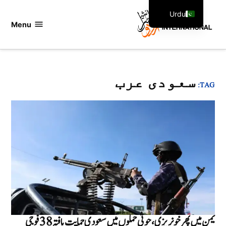
Ski
Urdu
t
Menu
اردو
English
conten
انٹرنیشنل
سعودی عرب
TAG:
یمن میں پھر خونریزی، حوثی حملوں میں سعودی حمایت یافتہ 38 فوجی