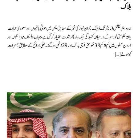
ہلاک
اردو انٹرنیشنل (مانیٹرنگ ڈیسک) ڈان نیوزکی خبر کے مطابق یمن میں حوثی باغیوں اور سعودی حمایت
یافتہ حکومتی فورسز کے درمیان کشیدگی ایک بار پھر شدت اختیار کر گئی ہے، جہاں بیلسٹک میزائلوں اور
ڈرون حملوں میں کم از کم 38 حکومتی فوجی ہلاک اور 29 زخمی ہوگئے۔ طبی ذرائع کے مطابق جمعرات
کو ہونے […]