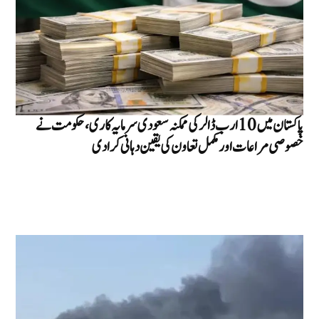
پاکستان میں 10 ارب ڈالر کی ممکنہ سعودی سرمایہ کاری، حکومت نے
خصوصی مراعات اور مکمل تعاون کی یقین دہانی کرا دی