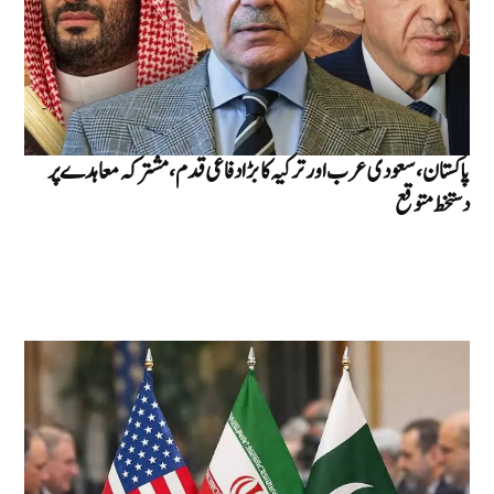
پاکستان، سعودی عرب اور ترکیہ کا بڑا دفاعی قدم، مشترکہ معاہدے پر
دستخط متوقع