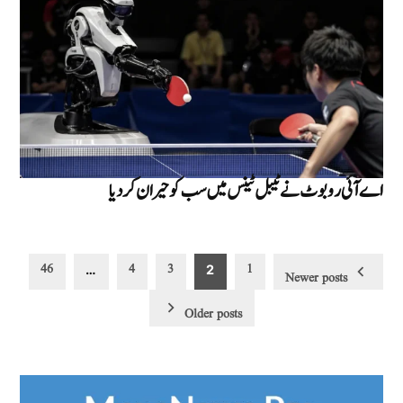
اے آئی روبوٹ نے ٹیبل ٹینس میں سب کو حیران کر دیا
Posts
46
4
3
1
…
2
Newer posts
pagination
Older posts