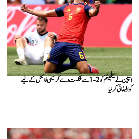
اسپین نے بیلجیئم کو 2-1 سے شکست دے کر سیمی فائنل کے لیے
کوالیفائی کر لیا