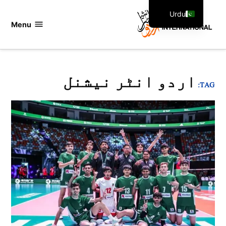
Ski
Urdu
t
Menu
اردو
English
conten
انٹرنیشنل
اردو انٹر نیشنل
TAG: