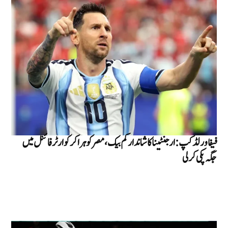
فیفا ورلڈ کپ : ارجنٹینا کا شاندار کم بیک، مصر کو ہرا کر کوارٹر فائنل میں
جگہ پکی کر لی