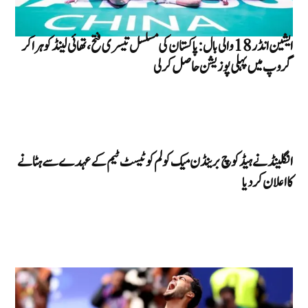
ایشین انڈر 18 والی بال: پاکستان کی مسلسل تیسری فتح، تھائی لینڈ کو ہرا کر
گروپ میں پہلی پوزیشن حاصل کر لی
انگلینڈ نے ہیڈ کوچ برینڈن میک کولم کو ٹیسٹ ٹیم کے عہدے سے ہٹانے
کا اعلان کر دیا