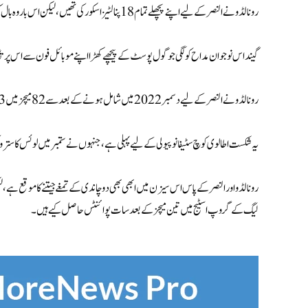
رونالڈو نے النصر کے لیے اپنے پچھلے تمام 18 پنالٹیز اسکور کی تھیں، لیکن اس بار وہ بال کو گول پوسٹ کے اوپر مار بیٹھے، جس سے شائقین بھی حیران رہ گئے۔
گیند اس نوجوان مداح کو لگی جو گول پوسٹ کے پیچھے کھڑا اپنے موبائل فون سے اس پرتگالی 
رونالڈو نے النصر کے لیے دسمبر 2022 میں شامل ہونے کے بعد سے 82 میچز میں 73 گول کیے ہیں۔
یہ شکست اطالوی کوچ سٹیفانو پیولی کے لیے پہلی ہے، جنہوں نے ستمبر میں لوئس کاسترو کی
رونالڈو اور النصر کے پاس اس سیزن میں ابھی بھی دو چاندی کے تمغے جیتنے کا موقع ہے، لی
لیگ کے گروپ اسٹیج میں تین میچز کے بعد سات پوائنٹس حاصل کیے ہیں۔