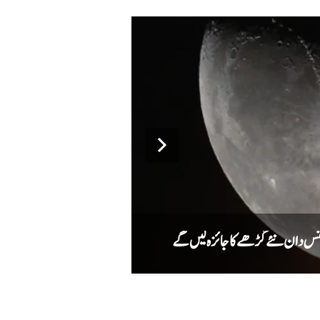
میٹا کا اے آئی ماڈل سائبر