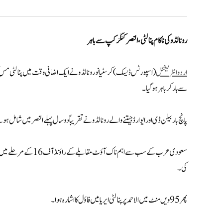
رونالڈو کی ناکام پنالٹی، النصر کنگز کپ سے باہر
اردو انٹر نیشنل
سے ہار کر باہر ہوگیا۔
پانچ بار بیلن ڈی اور ایوارڈ جیتنے والے رونالڈو نے تقریباً دو سال پہلے النصر میں شا
کی۔
پھر 95 ویں منٹ میں الاحمد پر پنالٹی ایریا میں فاؤل کا اشارہ ہوا۔