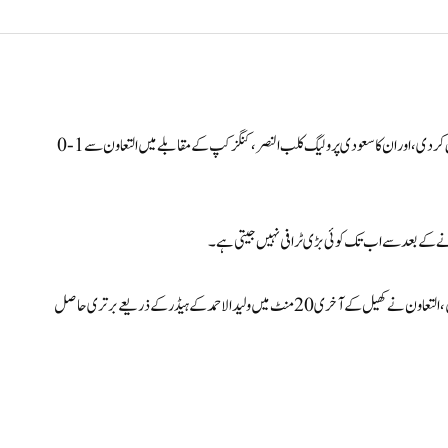
( اسپورٹس ڈیسک) کرسٹیانو رونالڈو نے ایک اضافی وقت میں پنالٹی مس کردی، اور ان کا سعودی پرو لیگ کلب النصر، کنگز کپ کے مقابلے میں التعاون سے 1-0
مل ہونے کے بعد سے اب تک کوئی بڑی ٹرافی نہیں جیتی ہے۔
سعودی عرب کے سب سے اہم ناک آؤٹ مقابلے کے راؤنڈ آف 16 کے مرحلے میں، التعاون نے کھیل کے آخری 20 منٹ میں ولید الاحمد کے ہیڈر کے ذریعے برتری حاصل