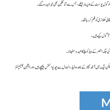
کھلاڑی کو فلم کر رہا تھا۔
 جگہ النصر کے ہیڈ کوچ کا عہدہ سنبھالا۔
کن لیگ میں آٹھ میچز کے بعد وہ لیڈر الہلال سے چھ پوائنٹس پیچھے ہیں، اور ایشین چیمپئنز