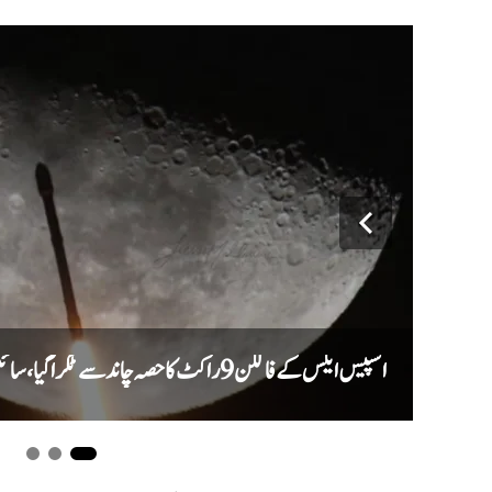
اسپیس ایکس کے فالکن 9 راکٹ کا حصہ چاند سے ٹکرا گیا، سائنس دان نئے گڑھے کا جائزہ لیں گے