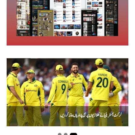
کرکٹ آسٹریلیا نے کھلاڑیوں پر نئی پابندیاں عائد کر دیں
ی