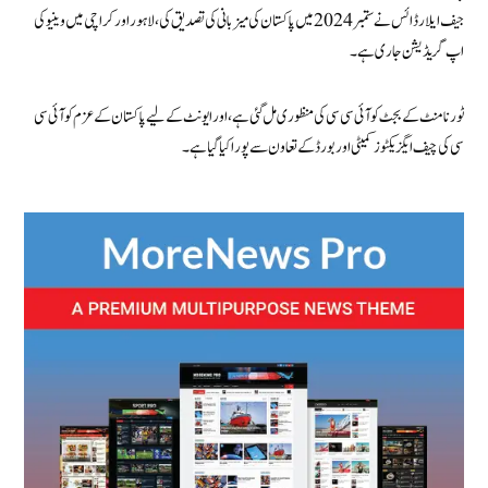
جیف ایلارڈائس نے ستمبر 2024 میں پاکستان کی میزبانی کی تصدیق کی، لاہور اور کراچی میں وینیو کی
اپ گریڈیشن جاری ہے۔
ٹورنامنٹ کے بجٹ کو آئی سی سی کی منظوری مل گئی ہے، اور ایونٹ کے لیے پاکستان کے عزم کو آئی سی
سی کی چیف ایگزیکٹوز کمیٹی اور بورڈ کے تعاون سے پورا کیا گیا ہے۔