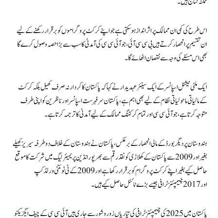
ممکنہ نتائج ہیں۔
اس طرح کی کمی ان ممالک پر اثر انداز ہو سکتی ہے جو اپنے کرکٹ پروگراموں کو برقرار رکھنے کے لیے
ان تقسیم پر انحصار کرتے ہیں بی سی سی آئی، جو آئی سی سی کی آمدنی کا سب سے بڑا حصہ وصول کرے گا
بھی اس مسئلے کی وجہ سے نقصان اٹھائے گا۔
ایک ملٹی نیشنل اسپانسر کے ایک سینئر عہدیدار نے کہا کہ پاکستان کا کردار نہ صرف کھیل بلکہ کرکٹ
کے مالیاتی ماحولیاتی نظام کے لیے بھی اہم ہے، پاکستان سرفہرست اسپانسر اور ناظرین کو اپنی طرف
متوجہ کرتا ہے، جو آئی سی سی اور تمام کرکٹنگ ممالک کے لیے آمدنی کا ترجمہ کرتا ہے۔
ہندوستان پر دیگر بورڈ کے مالی انحصار کے برعکس، پاکستان نے ہندوستان کے خلاف دو طرفہ سیریز کھیلے
بغیر اور 2009 سے پاکستان کے کھلاڑی کو نقد رقم سے بھرپور انڈین پریمیئر لیگ میں شرکت کا موقع
حاصل کیے بغیر اپنے کرکٹ پروگرام کو برقرار رکھا ہے اور 2009 کے ٹی ٹوئنٹی ورلڈ کپ
اور 2017 چیمپئنز ٹرافی جیسے بڑے ٹائٹل حاصل کیے ہیں۔
پاکستان میں 2025 کی چیمپئنز ٹرافی کی تیاریاں زور و شور سے جاری ہیں آئی سی سی کے چیف ایگزیکٹو