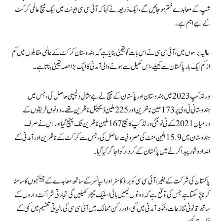
شپ کے معاہدے ختم ہوجائیں گے،ایک ذریعہ نے کہا کہ آئی سی سی ایونٹ میں ایک میچ عالمی کرکٹ
کے لیے اہم ہے۔
حالیہ برسوں میں، آئی سی سی نے اس بات کو یقینی بنایا ہے کہ ہندوستان کرکٹ کے عالمی مقابلوں میں کم
از کم ایک بار پاکستان سے کھیلے، اس کھیل سے ہونے والی آمدنی کا ایک بڑا حصہ یقینی بناتا ہے۔
ورلڈ کپ 2023 میں ہندوستان اور پاکستان کے میچ نے بے مثال دلچسپی حاصل کی، جس میں
ہندوستانی ٹی وی پر 173 ملین ناظرین اور 225 ملین ڈیجیٹل ناظرین تھے۔ دونوں فریقوں کے
درمیان 2021 کے ٹی ٹوئنٹی ورلڈ کپ کا میچ 167 ملین ناظرین تک پہنچ گیا اور اس نے صرف
ہندوستان میں 15.9 بلین منٹ کی مصروفیت حاصل کی، جس سے کرکٹ کے ناظرین اور آمدنی کے
اعداد و شمار پیدا کرنے میں پاکستان کے کردار کو اجاگر کیا گیا۔
پاکستان کی شرکت کے بغیر، آئی سی سی کو براڈکاسٹر اور اسپانسر کے ساتھ معاہدے کے چیلنجوں کا سامنا
کرنا پڑ سکتا ہے جس کی توقع ہے کہ دونوں ٹیمیں ہائی اسٹیک میچز کھیلیں گی تجارتی شراکت داروں کے
ساتھ قانونی تنازعات، ممکنہ آمدنی میں کمی، اور رکن ممالک میں آئی سی سی کی مالیاتی تقسیم میں کمی کے