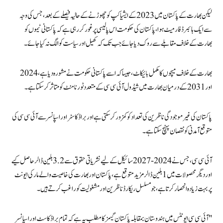
لیکن بھارت کے پاکستان میں 2023 کے ایشیا کپ کو چھوڑنے کے حالیہ فیصلے کے بعد، جس کی وجہ
سے ایک ہائبرڈ فارمیٹ ہوا، پاکستان کی حکومت اس پالیسی پر غور کر رہی ہے کہ پاکستانی ٹیموں کو
بھارت کے خلاف مقابلے سے روک دیا جائے جب تک کہ کھیل اور سیاست کو الگ نہ کیا جائے۔
بھارت کے خلاف میچوں کا مکمل بائیکاٹ، جیسا کہ اسے پاکستانی حکومت نے مشورہ دیا ہے، 2024
اور 2031 کے درمیان بھارت میں شیڈول آئی سی سی کے متعدد ٹورنامنٹ کو متاثر کر سکتا ہے۔
پاکستان کی غیر موجودگی ناظرین کی تعداد کو کمزور کر سکتی ہے اور براڈکاسٹر اور اسپانسر سے آئی سی سی کی
متوقع آمدنی کو نقصان پہنچ سکتا ہے۔
آئی سی سی، جس نے 2024-2027 سائیکل کے لیے نشریاتی حقوق سے 3.2 بلین ڈالر حاصل کیے
اور دیگر محصولات میں 1 بلین ڈالر مزید متوقع ہے، پاکستان اور بھارت کی خاصیت والے مارکی ایونٹ
پر بہت زیادہ انحصار کرتا ہے، جو مسلسل ریکارڈ ناظرین اور مشغولیت کو راغب کرتے ہیں۔
"آئی سی سی ایونٹس میں ہندوستان بمقابلہ پاکستان گیمز کا مطلب یہ ہے کہ تمام براڈکاسٹ اور اسپانسر