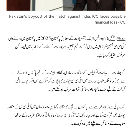
Pakistan's boycott of the match against India, ICC faces possible
financial loss-ICC
اردوانٹرنیشنل
(اسپورٹس ڈیسک) تفصیلات کے مطابق پاکستان 2025 میں پاکستان میں ہونے والی
آئی سی سی چیمپیئنز ٹرافی میں اپنی کرکٹ ٹیم بھیجنے سے بھارت کے انکار کے جواب میں فیصلہ کن
موقف اختیار کر رہا ہے.
اگر بھارت نے سیاست کو کھیلوں کے ساتھ ملانا جاری رکھا اور ایونٹ کے لیے پاکستان کا دورہ کرنے
سے انکار کیا تو ممکنہ طور پر بھارت میں آئی سی سی ایونٹ کا بائیکاٹ کر سکتا ہے اس اقدام سے عالمی
کرکٹ کے لیے بڑے مالیاتی اور ساختی اثرات مرتب ہو سکتے ہیں۔
ایک دہائی سے زیادہ عرصے سے، پاکستان نے لچک کا مظاہرہ کیا ہے، ہندوستان میں آئی سی سی کے متعدد
ایونٹ میں شرکت کی ہے اور یہاں تک کہ آئی سی سی اور بی سی سی آئی کو براڈکاسٹروں کے ساتھ
معاہدے کے مسائل سے بچنے میں مدد کی ہے۔