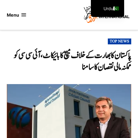
Ski
Urdu
t
Menu
اردو
English
conten
انٹرنیشنل
POSTED
TOP NEWS
IN
پاکستان کا بھارت کے خلاف میچ کا بائیکاٹ، آئی سی سی کو
ممکنہ مالی نقصان کا سامنا