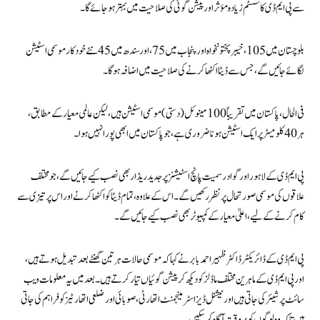
سے پی ایم ڈی کا سسٹم زیادہ مؤثر اور پیشن گوئی کی صلاحیت میں بہتر ہو جائے گا۔
بلوچستان میں 105، خیبرپختونخواہ اور پنجاب میں 75، اور سندھ میں 45 نئے خودکار موسمی اسٹیشن
لگائے جائیں گے، جس سے ڈیٹا اکٹھا کرنے کی صلاحیت میں اضافہ ہو گا۔
فی الحال، پاکستان میں تقریباً 100 مینوئل (دستی) موسمی اسٹیشن ہیں، لیکن عالمی معیار کے مطابق،
ہر 40 کلومیٹر پر ایک اسٹیشن ہونا ضروری ہے، جو پاکستان میں ابھی پورا نہیں ہوا۔
پی ایم ڈی کے لاہور اور گوادر سمیت پانچ اسٹیشنز پر جدید ریڈار بھی نصب کیے جائیں گے، جو مختلف
علاقوں کی موسمی صورتحال پر نظر رکھیں گے۔ اس کے علاوہ، تمام ڈیٹا کو اکٹھا کرنے اور اس پر تیزی سے
کام کرنے کے لیے، اعلیٰ معیار کے کمپیوٹر بھی نصب کیے جائیں گے۔
پی ایم ڈی کے ڈائریکٹر ڈاکٹر ظہیر احمد بابر نے کہا کہ موسمی حالات ہر تین گھنٹے بعد تبدیل ہوتے ہیں،
اور پی ایم ڈی کے ماہرین مختلف ماڈلز کو دیکھ کر پیشن گوئیاں تیار کرتے ہیں۔ بعد میں یہ معلومات ویب
سائٹ پر شیئر کی جاتی ہیں اور نیشنل ڈیزاسٹر مینجمنٹ اتھارٹی، صوبائی اور ضلعی اتھارٹیز کو فراہم کی جاتی
ہیں تاکہ وہ لوگوں کو بروقت آگاہ کر سکیں۔