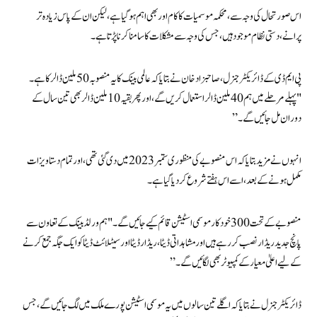
اس صورتحال کی وجہ سے، محکمہ موسمیات کا کام اور بھی اہم ہو گیا ہے، لیکن ان کے پاس زیادہ تر
پرانے، دستی نظام موجود ہیں، جس کی وجہ سے مشکلات کا سامنا کرنا پڑتا ہے۔
پی ایم ڈی کے ڈائریکٹر جنرل، صاحبزاد خان نے بتایا کہ عالمی بینک کا یہ منصوبہ 50 ملین ڈالر کا ہے۔
"پہلے مرحلے میں ہم 40 ملین ڈالر استعمال کریں گے، اور پھر بقیہ 10 ملین ڈالر بھی تین سال کے
دوران مل جائیں گے۔”
انہوں نے مزید بتایا کہ اس منصوبے کی منظوری ستمبر 2023 میں دی گئی تھی، اور تمام دستاویزات
مکمل ہونے کے بعد، اسے اس ہفتے شروع کر دیا گیا ہے۔
منصوبے کے تحت 300 خودکار موسمی اسٹیشن قائم کیے جائیں گے۔ "ہم ورلڈ بینک کے تعاون سے
پانچ جدید ریڈار نصب کر رہے ہیں اور مشاہداتی ڈیٹا، ریڈار ڈیٹا اور سیٹلائٹ ڈیٹا کو ایک جگہ جمع کرنے
کے لیے اعلیٰ معیار کے کمپیوٹر بھی لگائیں گے۔”
ڈائریکٹر جنرل نے بتایا کہ اگلے تین سالوں میں یہ موسمی اسٹیشن پورے ملک میں لگ جائیں گے، جس