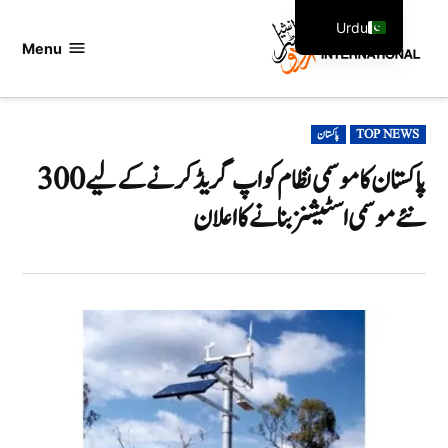
Ski
Urdu
t
Menu
اردو
English
conten
انٹرنیشنل
POSTED
TOP NEWS
پاکستان
IN
پاکستان کا موسمی نظام کو اپ گریڈ کرنے کے لیے 300
نئے موسمی اسٹیشنز بنانے کا اعلان