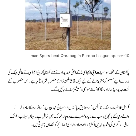
10-man Spurs beat Qarabag in Europa League opener
پاکستان کے محکمہ موسمیات (پی ایم ڈی) کے اعلیٰ عہدیدار نے ہفتے کو بتایا کہ پی ایم ڈی نے عالمی بینک کی
مدد سے اپنے سسٹم کو بہتر بنانے کے لیے ایک 50 ملین ڈالر کا منصوبہ شروع کیا ہے۔ اس منصوبے کے
تحت جدید ریڈارز اور 300 نئے موسمی اسٹیشنز بنائے جائیں گے۔
گلوبل کلائمیٹ رسک انڈیکس کے مطابق، پاکستان موسمیاتی تبدیلیوں کے اثرات کا سامنا کرنے
والے دنیا کے پانچویں سب سے زیادہ خطرے سے دوچار ممالک میں شامل ہے۔ یہاں سیلاب، خشک
سالی اور گرمی کی شدید لہریں اکثر زراعت اور بنیادی ڈھانچے کو نقصان پہنچاتی ہیں۔