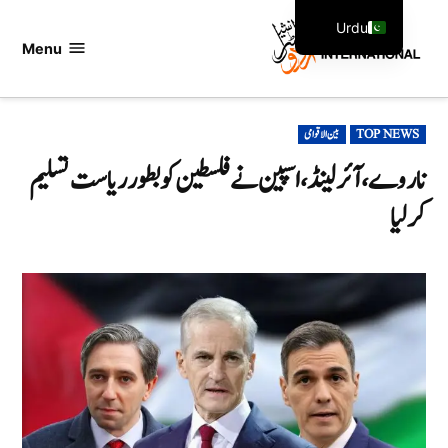
Ski
Urdu
t
Menu
اردو
English
conten
انٹرنیشنل
POSTED
TOP NEWS
بین الاقوامی
IN
ناروے، آئرلینڈ، اسپین نے فلسطین کو بطور ریاست تسلیم
کر لیا