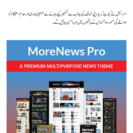
اسرائیل نے کہا ہے کہ یورپی ممالک کی جانب سے تسلیم کیے جانے سے "انتہا پسندی اور عدم استحکام کو
ہوا ملے گی” اور وہ "حماس کے ہاتھوں میں مہرہ” بن جائیں گے۔