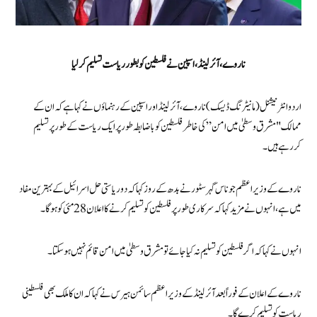
ناروے، آئرلینڈ، اسپین نے فلسطین کو بطور ریاست تسلیم کر لیا
اردو انٹرنیشنل (مانیٹرنگ ڈیسک) ناروے، آئرلینڈ اور اسپین کے رہنماؤں نے کہا ہے کہ ان کے
ممالک "مشرق وسطیٰ میں امن” کی خاطر فلسطین کو باضابطہ طور پر ایک ریاست کے طور پر تسلیم
کررہے ہیں۔
ناروے کے وزیر اعظم جوناس گہر سٹور نے بدھ کے روز کہا کہ دو ریاستی حل اسرائیل کے بہترین مفاد
میں ہے، انہوں نے مزید کہا کہ سرکاری طور پر فلسطین کو تسلیم کرنے کا اعلان 28 مئی کو ہو گا۔
انہوں نے کہا کہ اگر فلسطین کو تسلیم نہ کیا جائے تو مشرق وسطیٰ میں امن قائم نہیں ہو سکتا۔
ناروے کے اعلان کے فوراً بعد آئرلینڈ کے وزیر اعظم سائمن ہیرس نے کہا کہ ان کا ملک بھی فلسطینی
ریاست کو تسلیم کرے گا۔