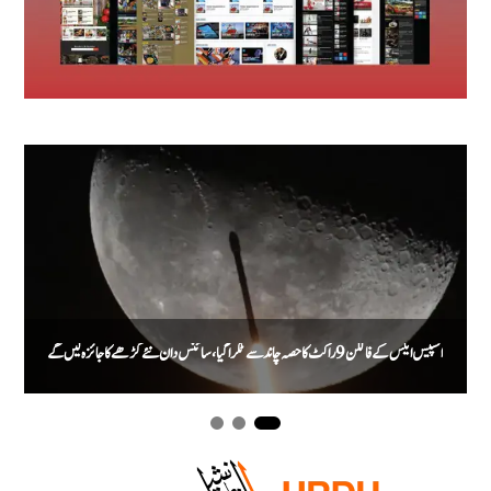
اسپیس ایکس کے فالکن 9 راکٹ کا حصہ چاند سے ٹکرا گیا، سائنس دان نئے گڑھے کا جائزہ لیں گے
م