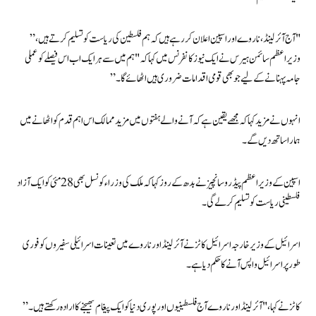
"آج آئرلینڈ، ناروے اور اسپین اعلان کر رہے ہیں کہ ہم فلسطین کی ریاست کو تسلیم کرتے ہیں،”
وزیر اعظم سائمن ہیرس نے ایک نیوز کانفرنس میں کہا کہ "ہم میں سے ہر ایک اب اس فیصلے کو عملی
جامہ پہنانے کے لیے جو بھی قومی اقدامات ضروری ہیں اٹھائے گا۔”
انہوں نے مزید کہا کہ مجھے یقین ہے کہ آنے والے ہفتوں میں مزید ممالک اس اہم قدم کو اٹھانے میں
ہمارا ساتھ دیں گے۔
اسپین کے وزیر اعظم پیڈرو سانچیز نے بدھ کے روز کہا کہ ملک کی وزراء کونسل بھی 28 مئی کو ایک آزاد
فلسطینی ریاست کو تسلیم کر لے گی۔
اسرائیل کے وزیر خارجہ اسرائیل کاٹز نے آئرلینڈ اور ناروے میں تعینات اسرائیلی سفیروں کو فوری
طور پر اسرائیل واپس آنے کا حکم دیا ہے۔
کاٹز نے کہا، "آئرلینڈ اور ناروے آج فلسطینیوں اور پوری دنیا کو ایک پیغام بھیجنے کا ارادہ رکھتے ہیں۔”