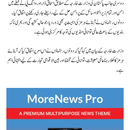
دوسری جانب پاکستان کی وزارت خارجہ کے مطابق اسحاق ڈار اور وانگ یی نے خطے میں
امن اور تمام زیر التوا مسائل کے پرامن حل کے لیے رابطے جاری رکھنے پر اتفاق کیا۔
دونوں رہنماؤں نے آبنائے ہرمز کی اہمیت پر بھی زور دیا، جو حالیہ کشیدگی اور بحری ناکہ
بندیوں کے باعث عالمی توانائی منڈیوں کی توجہ کا مرکز بنی ہوئی ہے۔
وزارت خارجہ کے بیان میں کہا گیا کہ دونوں رہنماؤں نے اس امر پر اتفاق کیا کہ آبنائے
ہرمز کا کھلا رہنا عالمی معیشت، توانائی کے تحفظ اور بین الاقوامی تجارت کے لیے انتہائی اہم
ہے۔