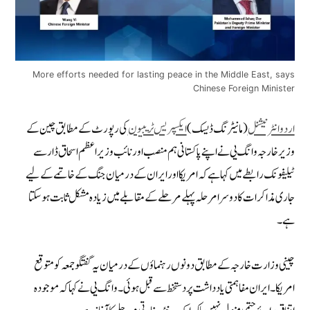
More efforts needed for lasting peace in the Middle East, says
Chinese Foreign Minister
اردو انٹرنیشنل
(مانیٹرنگ ڈیسک)
ایکسپریس ٹریبیون
کی رپورٹ کے مطابق
چین کے
وزیر خارجہ وانگ یی نے اپنے پاکستانی ہم منصب اور نائب وزیراعظم اسحاق ڈار سے
ٹیلیفونک رابطے میں کہا ہے کہ امریکا اور ایران کے درمیان جنگ کے خاتمے کے لیے
جاری مذاکرات کا دوسرا مرحلہ پہلے مرحلے کے مقابلے میں زیادہ مشکل ثابت ہوسکتا
ہے۔
چینی وزارت خارجہ کے مطابق دونوں رہنماؤں کے درمیان یہ گفتگو جمعہ کو متوقع
امریکا۔ایران مفاہمتی یادداشت پر دستخط سے قبل ہوئی۔ وانگ یی نے کہا کہ موجودہ