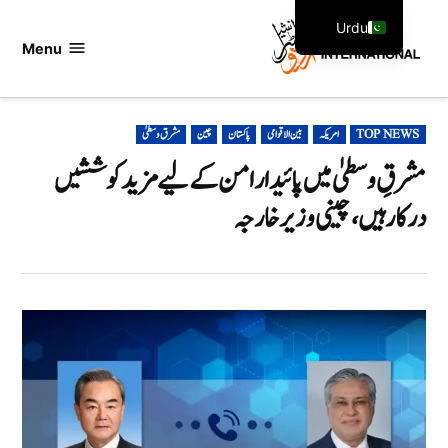
Ski
Urdu
t
Menu
اردو
English
conten
انٹرنیشنل
POSTED
TOP NEWS
امریکہ
بین الاقوامی
پاکستان
چین
مشرق وسطیٰ
IN
مشرقِ وسطیٰ میں پائیدار امن کے لیے مزید کوششیں
درکار ہیں، چینی وزیر خارجہ