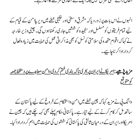
اتفاق رائے حتمی منزل نہیں بلکہ ایک نئے سفارتی مرحلے کا آغاز ہے۔
انہوں نے اس بات پر زور دیا کہ مشرقِ وسطیٰ اور خلیجی خطے میں دیرپا امن کے قیام کے
لیے تمام فریقوں کو مسلسل اور سنجیدہ کوششیں جاری رکھنا ہوں گی۔ چینی وزیر خارجہ
نے کہا کہ اقوام متحدہ کی سلامتی کونسل کو بھی مذاکراتی عمل کی حمایت میں زیادہ فعال
کردار ادا کرنا چاہیے۔
مزید پڑھیے :
امریکا نے ایران پر بحری ناکہ بندی ختم کردی، امن معاہدے پر دستخط جمعہ
کو متوقع
وانگ یی نے مزید کہا کہ چین خطے میں امن و استحکام کے فروغ کے لیے پاکستان کے
ساتھ مل کر کام کرنے کے لیے تیار ہے۔ پاکستانی حکام پہلے بھی کہہ چکے ہیں کہ چین نے
امریکا اور ایران کے درمیان ثالثی کی پاکستانی کوششوں کی حمایت میں اہم کردار ادا کیا۔