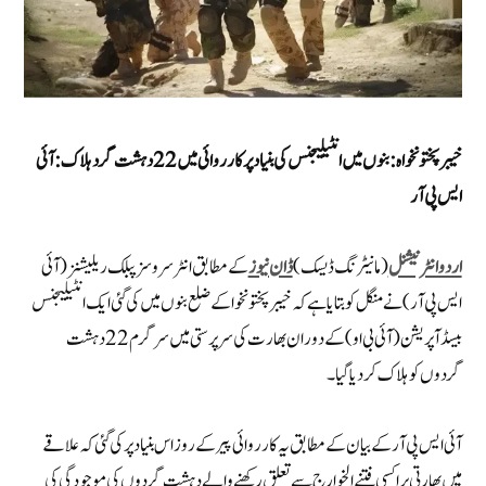
خیبر پختونخواہ: بنوں میں انٹیلیجنس کی بنیاد پر کارروائی میں 22 دہشت گرد ہلاک: آئی
ایس پی آر
اردو انٹرنیشنل
(مانیٹرنگ ڈیسک)
ڈان نیوز
کے مطابق انٹر سروسز پبلک ریلیشنز (آئی
ایس پی آر) نے منگل کو بتایا ہے کہ خیبر پختونخوا کے ضلع بنوں میں کی گئی ایک انٹیلیجنس
بیسڈ آپریشن (آئی بی او) کے دوران بھارت کی سرپرستی میں سرگرم 22 دہشت
گردوں کو ہلاک کر دیا گیا۔
آئی ایس پی آر کے بیان کے مطابق یہ کارروائی پیر کے روز اس بنیاد پر کی گئی کہ علاقے
میں بھارتی پراکسی فتنے الخوارج سے تعلق رکھنے والے دہشت گردوں کی موجودگی کی