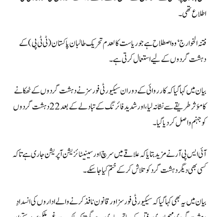
اطلاع تھی۔
فتنہ الخوارج‘ وہ اصطلاح ہے جو ریاست کالعدم تحریک طالبان پاکستان (ٹی ٹی پی) کے
دہشت گردوں کے لیے استعمال کرتی ہے۔
بیان میں کہا گیا کہ کارروائی کے دوران سیکیورٹی فورسز نے دہشت گردوں کے ٹھکانے
کا مؤثر طریقے سے نشانہ لیا، اور شدید فائرنگ کے تبادلے کے بعد 22 دہشت گردوں
کو جہنم واصل کر دیا گیا۔
آئی ایس پی آر نے مزید بتایا کہ علاقے میں سرچ اور سینیٹائزیشن آپریشن جاری ہے تاکہ
کسی بھی دیگر دہشت گرد کو تلاش کر کے ختم کیا جا سکے۔
بیان میں یہ بھی کہا گیا کہ سیکیورٹی فورسز اور قانون نافذ کرنے والے اداروں کی انسدادِ