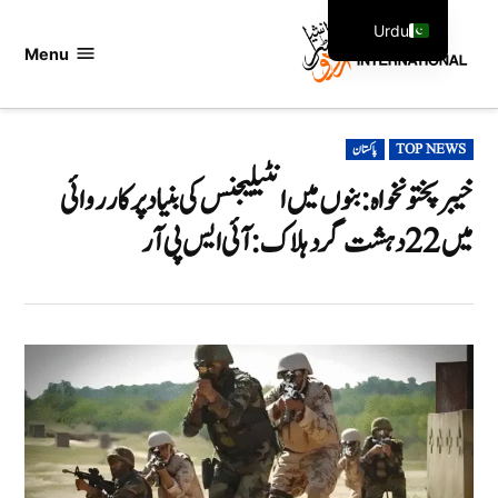
Ski
Urdu
t
Menu
اردو
English
conten
انٹرنیشنل
POSTED
TOP NEWS
پاکستان
IN
خیبر پختونخواہ: بنوں میں انٹیلیجنس کی بنیاد پر کارروائی
میں 22 دہشت گرد ہلاک: آئی ایس پی آر