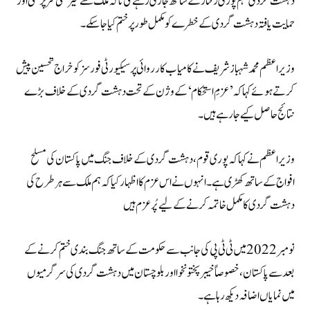
دہشت گردی مہم پوری رفتار کے ساتھ جاری رہے گی تاکہ ملک سے غیرملکی سرپرستی اور
حمایت یافتہ دہشت گردی کے خطرے کو مکمل طور پر ختم کیا جا سکے۔
وزیراعظم محمد شہباز شریف نے کامیاب کارروائی پر سیکیورٹی فورسز کو خراج تحسین پیش
کرتے ہوئے کہا کہ ’عزمِ استحکام‘ کے وژن کے تحت دہشت گردی کے خلاف بڑے
نتائج حاصل کیے جا رہے ہیں۔
وزیراعظم نے کہا کہ پوری قوم، دہشت گردی کے خلاف جنگ میں پاکستان کی مسلح
افواج کے ساتھ کھڑی ہے۔انہوں نے اس عزم کا اظہار کیا کہ ہم ملک سے ہر طرح کی
دہشت گردی کا مکمل خاتمہ کرنے کے لیے پُرعزم ہیں
نومبر 2022 میں ٹی ٹی پی کی جانب سے حکومت کے ساتھ جنگ بندی ختم کرنے کے
بعد سے پاکستان، خصوصاً خیبر پختونخوا اور بلوچستان میں دہشت گردی کی سرگرمیوں
میں نمایاں اضافہ دیکھ رہا ہے۔