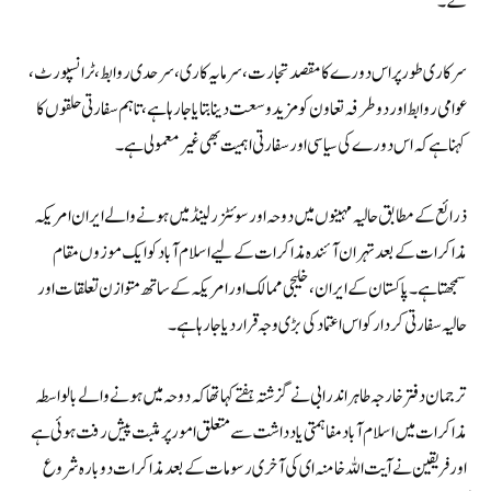
گے۔
سرکاری طور پر اس دورے کا مقصد تجارت، سرمایہ کاری، سرحدی روابط، ٹرانسپورٹ،
عوامی روابط اور دوطرفہ تعاون کو مزید وسعت دینا بتایا جا رہا ہے، تاہم سفارتی حلقوں کا
کہنا ہے کہ اس دورے کی سیاسی اور سفارتی اہمیت بھی غیر معمولی ہے۔
ذرائع کے مطابق حالیہ مہینوں میں دوحہ اور سوئٹزرلینڈ میں ہونے والے ایران امریکہ
مذاکرات کے بعد تہران آئندہ مذاکرات کے لیے اسلام آباد کو ایک موزوں مقام
سمجھتا ہے۔ پاکستان کے ایران، خلیجی ممالک اور امریکہ کے ساتھ متوازن تعلقات اور
حالیہ سفارتی کردار کو اس اعتماد کی بڑی وجہ قرار دیا جا رہا ہے۔
ترجمان دفتر خارجہ طاہر اندرابی نے گزشتہ ہفتے کہا تھا کہ دوحہ میں ہونے والے بالواسطہ
مذاکرات میں اسلام آباد مفاہمتی یادداشت سے متعلق امور پر مثبت پیش رفت ہوئی ہے
اور فریقین نے آیت اللہ خامنہ ای کی آخری رسومات کے بعد مذاکرات دوبارہ شروع