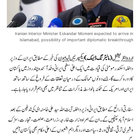
Iranian Interior Minister Eskandar Momeni expected to arrive in
Islamabad, possibility of important diplomatic breakthrough
اردو انٹرنیشنل
(مانیٹرنگ ڈیسک)
ایکسپریس ٹریبیون
کی خبر کے مطابق ایران کے وزیر
داخلہ اسکندر مومنی کی قیادت میں ایک اعلیٰ سطحی ایرانی وفد آئندہ چند روز میں پاکستان
کا دورہ کرے گا، جسے دونوں ممالک کے درمیان تعلقات کے فروغ کے ساتھ ساتھ
ایران اور امریکہ کے ممکنہ بالواسطہ مذاکرات کے تناظر میں بھی اہم قرار دیا جا رہا ہے۔
سفارتی ذرائع کے مطابق ایرانی وزیر داخلہ آیت اللہ سید علی خامنہ ای کی تدفین کے بعد
اسلام آباد پہنچیں گے۔ ان کے ہمراہ وزارتِ خارجہ، زراعت، صنعت، تجارت، سڑک
و شہری ترقی، ثقافتی ورثہ، سیاحت اور دیگر اہم شعبوں کے اعلیٰ حکام بھی پاکستان آئیں