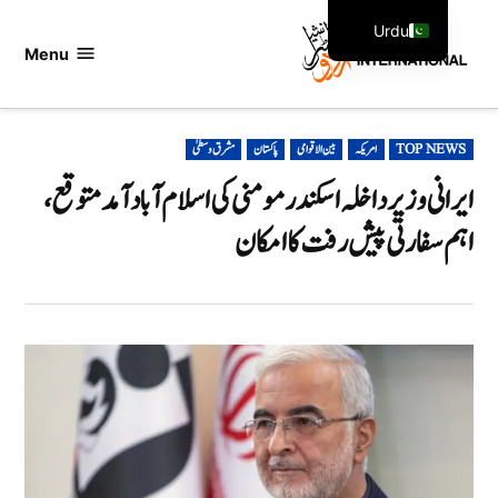
Ski
Urdu
t
Menu
اردو
English
conten
انٹرنیشنل
POSTED
TOP NEWS
امریکہ
بین الاقوامی
پاکستان
مشرق وسطیٰ
IN
ایرانی وزیر داخلہ اسکندر مومنی کی اسلام آباد آمد متوقع،
اہم سفارتی پیش رفت کا امکان