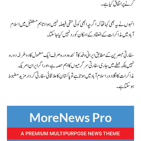
کرنے پر اتفاق کیا ہے۔
انہوں نے یہ بھی کہا تھا کہ اگرچہ ابھی کوئی حتمی فیصلہ نہیں ہوا، تاہم مستقبل میں اسلام
آباد میں مذاکرات کے انعقاد کے امکان کو رد نہیں کیا جا سکتا۔
سفارتی مبصرین کے مطابق ایرانی وفد کا آئندہ دورہ صرف ایک معمول کا دوطرفہ دورہ
نہیں بلکہ خطے میں جاری سفارتی سرگرمیوں کا اہم حصہ ہے، اور اگر ایران امریکہ
مذاکرات کا اگلا دور اسلام آباد میں ہوتا ہے تو پاکستان کا علاقائی سفارتی کردار مزید مضبوط
ہو سکتا ہے۔