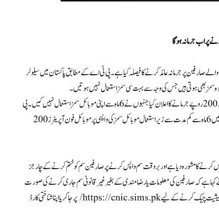
رنے پراب جرمانہ ہوگا
ے اپنی موبائل سم استعمال نہ کرنے والے صارفین پر جرمانہ عائد کرنے کا فیصلہ کیا ہے۔پی ٹی اے کے مطابق پاکستان میں سیلولر
 سمز بھی ہوتی ہیں جس کی وجہ سے بہت سی سمز استعمال نہیں ہوتیں۔
اپنی بند موبائل فون سمز استعمال نہ کرنے پر نوٹس لیتے ہوئے پی ٹی اے نے ان لوگوں پر 200 روپے جرمانے کا اعلان کیا جنہوں نے 6 ماہ سے اپنی موبائل سمز استعمال نہیں کیں۔پی
ٹی اے کے مطابق یکم جنوری 2024 سے پاکستان اور آزاد جموں و کشمیر، گلگت بلتستان میں 6 ماہ سے کم مدت سے زیراستعمال موبائل سمز کی واپسی پر موبائل فون آپریٹرز 200
لا معاوضہ غیر ضروری سمز کو واپس کرنے کا مشورہ دیا ہے اور بروقت سم واپس کرنے پر صارفین سم کو ختم کرنے کے چارجز
ے نے کہا ہے کہ صارفین کی معلومات یا رضامندی کے بغیر غیرقانونی سم جاری کرنے کی صورت
میں سم کو ایک بار بلامعاوضہ ختم کرنے کی اجازت ہو گی۔صارفین اپنی رجسٹرڈ سمز کی حیثیت چیک کرنے کے لیے https://cnic.sims.pk/ پر جا کر یا اپنا شناختی کارڈ