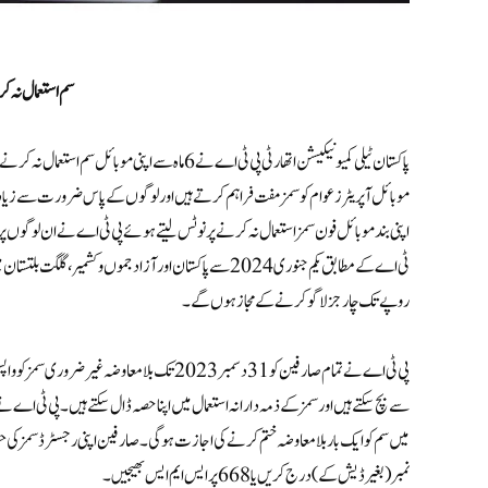
سم استعمال نہ ک
پاکستان ٹیلی کمیونیکیشن اتھارٹی پی ٹی اے نے 6 ماہ س
موبائل آپریٹرز عوام کو سمز مفت فراہم کرتے ہیں اور لوگوں کے پاس ضرورت سے زیادہ
روپے تک چارجز لاگو کرنے کے مجاز ہوں گے۔
پی ٹی اے نے تمام صارفین کو 31 دسمبر 2023 تک ب
سے بچ سکتے ہیں اور سمز کے ذمہ دارانہ استعمال میں اپنا حصہ ڈال سکتے ہیں۔پی ٹی ا
نمبر (بغیر ڈیش کے)درج کریں یا 668 پر ایس ایم ایس بھیجیں ۔