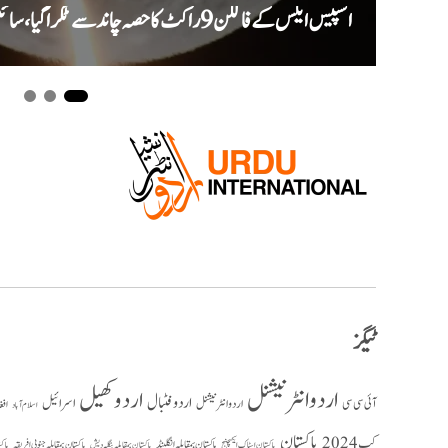
اسپیس ایکس کے فالکن 9 راکٹ کا حصہ چاند سے ٹکرا گیا، سائنس دان نئے گڑھے کا جائزہ لیں گے
ٹیگز
اردو انٹرنیشنل
اردو کھیل
اردو فٹبال
اسرائیل
آئی سی سی
اردو انٹر نیشنل
افغ
اسلام آباد
پاکستان
کپ 2024
پاکستان بمقابلہ انگلینڈ
پاکستان بمقابلہ جنوبی افریقہ
پاک
پاکستان بمقابلہ بنگلہ دیش
پاکستان اسٹاک ایکسچینج