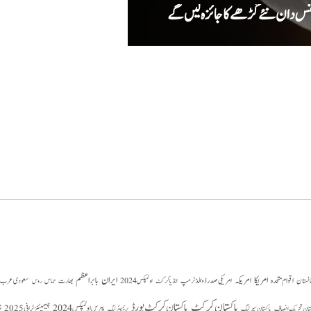
میٹا کا اے آئی ماڈل سائبر
امریکا
ایران
امریکہ
بابر اعظم
اقوام متحدہ
بھارت
سعودی عرب
انستان
امریکی صدر ڈونلڈ ٹرمپ
حماس
انڈیا کرکٹ
اولمپکس 2024
روس
پاکستان کرکٹ
پاکستان کرکٹ بورڈ
پیرس اولمپکس 2024
ستان تحریک انصاف
چیمپئنز ٹرافی 2025
چ
پاکستان سپر لیگ
پریمیئر لیگ