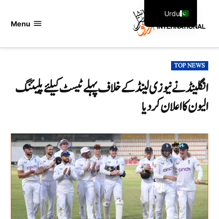
Ski
Urdu
t
Menu
اردو
English
conten
انٹرنیشنل
POSTED
TOP NEWS
IN
انگلینڈ نے نیوزی لینڈ کے خلاف پہلے ٹیسٹ کیلئے پلیئنگ
الیون کا اعلان کر دیا