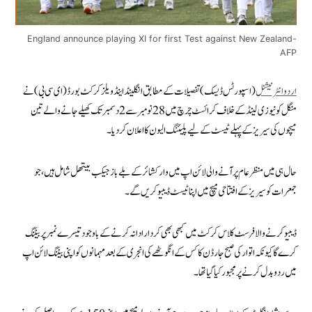
England announce playing XI for first Test against New Zealand-
AFP
اردوانٹرنیشنل
(اسپورٹس ڈیسک) تفصیلات کے مطابق انگلینڈ اینڈ ویلز کرکٹ بورڈ (ای سی بی) نے
منگل کو نیوزی لینڈ کے خلاف کرائسٹ چرچ میں 28 نومبر سے 2 دسمبر تک کھیلے جانے والے تین
میچوں کی سیریز کے پہلے ٹیسٹ کے لیے پلیئنگ الیون کا اعلان کر دیا۔
حال ہی میں منظر عام پر آنے والی لائن اپ میں وارکشائر کے بلے باز جیکب بیتھل شامل ہیں، جو
جمعرات کو سیریز کے افتتاحی میچ میں اپنا ٹیسٹ ڈیبیو کریں گے۔
ڈیبیو کرنے والا فرسٹ کلاس کرکٹ میں کبھی بھی کردار ادا نہ کرنے کے باوجود تیسرے نمبر پر بیٹنگ
کرے گا کیونکہ اتوار کی صبح جارڈن کاکس کے انگوٹھے کی انجری کے بعد مہمانوں کو اپنی بیٹنگ لائن اپ
میں ردوبدل کرنے پر مجبور کیا گیا تھا۔