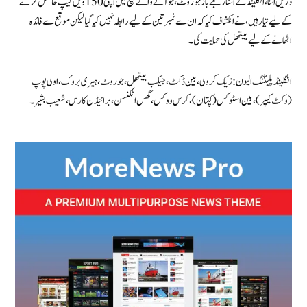
دریں اثنا، انگلینڈ کے اسٹار بلے باز جو روٹ، جو آنے والے میچ میں اپنی 150 ویں کیپ حاصل کرنے
کے لیے تیار ہیں، نے انکشاف کیا کہ ان سے نمبر تین کے لیے رابطہ نہیں کیا گیا لیکن موقع سے فائدہ
اٹھانے کے لیے بیتھل کی حمایت کی۔
انگلینڈ پلیئنگ الیون:زیک کرولی، بین ڈکٹ، جیکب بیتھل، جو روٹ، ہیری بروک، اولی پوپ
(وکٹ کیپر)، بین اسٹوکس (کپتان)، کرس ووکس، گس اٹکنسن، برائیڈن کارس، شعیب بشیر۔