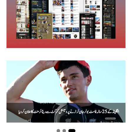
انگلینڈ کے 25 سالہ فاسٹ بولر جان ٹر نر نے پروفیشنل کرکٹ سے ریٹائرمنٹ کا اعلان کر دیا
پ