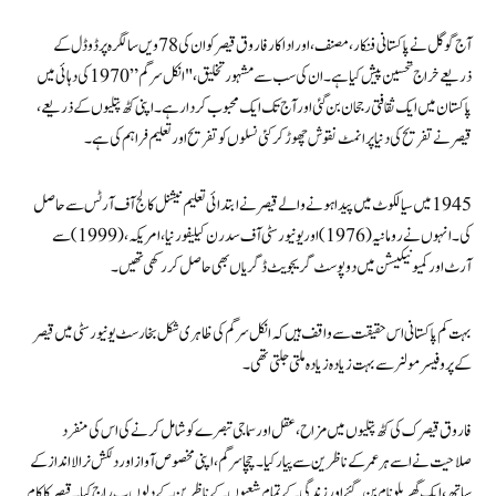
آج گوگل نے پاکستانی فنکار، مصنف، اور اداکار فاروق قیصر کو ان کی 78ویں سالگرہ پر ڈوڈل کے
ذریعےخراج تحسین پیش کیا ہے۔ ان کی سب سے مشہور تخلیق، "انکل سرگم” 1970 کی دہائی میں
پاکستان میں ایک ثقافتی رجحان بن گئی اور آج تک ایک محبوب کردار ہے۔ اپنی کٹھ پتلیوں کے ذریعے،
قیصر نے تفریح کی دنیا پر انمٹ نقوش چھوڑ کرکئی نسلوں کو تفریح اور تعلیم فراہم کی ہے۔
1945 میں سیالکوٹ میں پیدا ہونے والے قیصر نے ابتدائی تعلیم نیشنل کالج آف آرٹس سے حاصل
کی۔انہوں نے رومانیہ (1976) اور یونیورسٹی آف سدرن کیلیفورنیا، امریکہ، (1999) سے
آرٹ اور کمیونیکیشن میں دو پوسٹ گریجویٹ ڈگریاں بھی حاصل کر رکھی تھیں۔
بہت کم پاکستانی اس حقیقت سے واقف ہیں کہ انکل سرگم کی ظاہری شکل بخارسٹ یونیورسٹی میں قیصر
کے پروفیسر مولنر سے بہت زیادہ زیادہ ملتی جلتی تھی۔
فاروق قیصر ک کی کٹھ پتلیوں میں مزاح، عقل اور سماجی تبصرے کو شامل کرنے کی اس کی منفرد
صلاحیت نے اسے ہر عمر کے ناظرین سے پیار کیا۔ چچا سرگم، اپنی مخصوص آواز اور دلکش نرالا انداز کے
ساتھ، ایک گھریلو نام بن گئے اور زندگی کے تمام شعبوں کے ناظرین کے دلوں پ راج کیا۔ قیصر کا کام