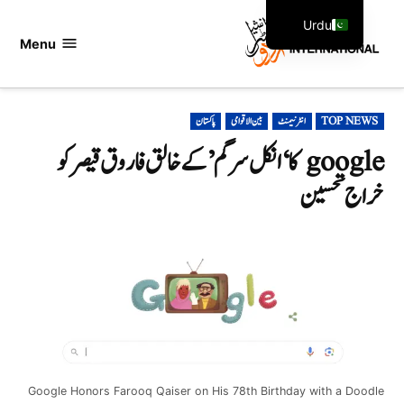
Ski
Urdu
t
Menu
اردو
English
conten
انٹرنیشنل
POSTED
TOP NEWS
انٹرنیمنٹ
بین الاقوامی
پاکستان
IN
google کا ‘انکل سرگم’ کے خالق فاروق قیصر کو
خراج تحسین
Google Honors Farooq Qaiser on His 78th Birthday with a Doodle