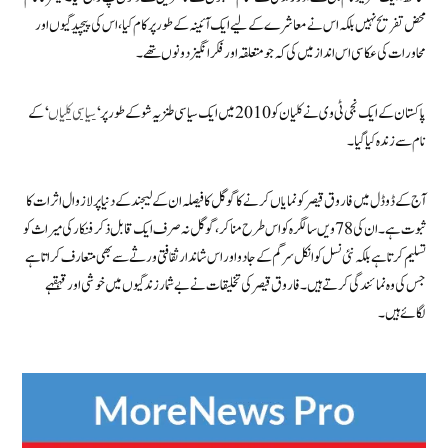
محض تفریح نہیں بلکہ اس نے معاشرے کے لیے ایک آئینہ کے طور پر کام کیا، اس کی پیچیدگیوں اور
محاورات کی عکاسی اس انداز میں کی کہ جو متعلقہ اور فکر انگیز دونوں تھے۔
پاکستان کے ایک نجی ٹی وی نے کلیان کو 2010 میں ایک سیاسی طنزیہ شو کے طور پر ‘
سیاسی کلیاں
‘ کے
نام سے زندہ کیا گیا۔
آج کے ڈوڈل میں فاروق قیصر کو نمایاں کرنے کا گوگل کا فیصلہ ان کےلیجند کے دنیا پر لازوال اثرات کا
ثبوت ہے۔ان کی 78 ویں سالگرہ کو اس طرح منا کر، گوگل نہ صرف ایک قابل ذکر فنکار کی میراث کو
تسلیم کرتا ہے بلکہ نئی نسل کو انکل سرگم کے جادو اور اس شاندار ثقافتی ورثے سے بھی متعارف کراتا ہے
جس کی وہ نمائندگی کرتے ہیں۔ فاروق قیصر کی تخلیقات نے بے شمار زندگیوں میں خوشی اور قہقہے
لگائے ہیں۔