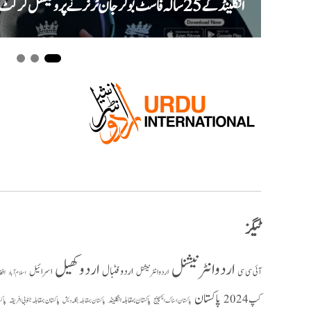
انگلینڈ کے 25 سالہ فاسٹ بولر جان ٹر نر نے پروفیشنل کرکٹ سے ریٹائرمنٹ کا اعلان کر دیا
ٹیگز
اردو انٹرنیشنل
اردو کھیل
اردو فٹبال
اسرائیل
آئی سی سی
اردو انٹر نیشنل
افغ
اسلام آباد
پاکستان
کپ 2024
پاکستان بمقابلہ انگلینڈ
پاکستان بمقابلہ جنوبی افریقہ
پاک
پاکستان بمقابلہ بنگلہ دیش
پاکستان اسٹاک ایکسچینج