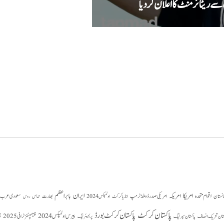
پی سی بی کا سخت اقدام، ڈومیسٹ
امریکا
ایران
امریکہ
بابر اعظم
اقوام متحدہ
بھارت
سعودی عرب
انستان
امریکی صدر ڈونلڈ ٹرمپ
حماس
انڈیا کرکٹ
اولمپکس 2024
روس
پاکستان کرکٹ
پاکستان کرکٹ بورڈ
پیرس اولمپکس 2024
ستان تحریک انصاف
چیمپئنز ٹرافی 2025
چ
پاکستان سپر لیگ
پریمیئر لیگ