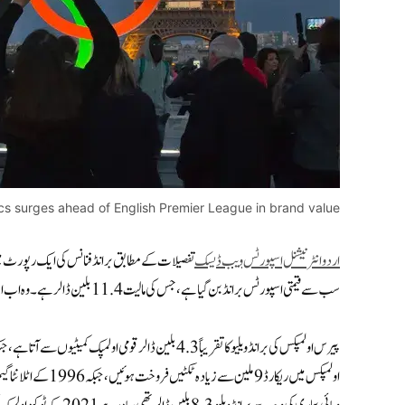
cs surges ahead of English Premier League in brand value
اردو انٹرنیشنل اسپورٹس ویب ڈیسک
تفصیلات کے مطابق برانڈ فنانس کی ایک رپورٹ میں 
سب سے قیمتی اسپورٹس برانڈ بن گیا ہے، جس کی مالیت 11.4 بلین ڈالر ہے۔ وہ اب انگلش پریمیئر لیگ سے آگے ہیں، جس کی مالیت 9.9 بلین ڈالر ہے۔