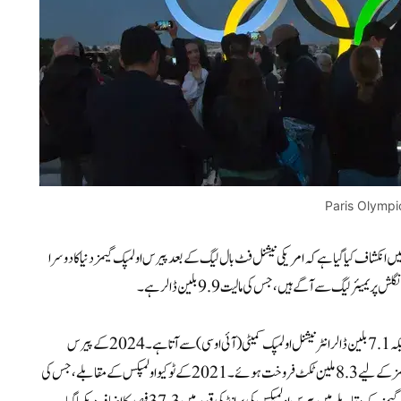
Paris Olympi
انکشاف کیا گیا ہے کہ امریکی نیشنل فٹ بال لیگ کے بعد پیرس اولمپک گیمز دنیا کا دوسرا
پیرس اولمپکس کی برانڈ ویلیو کا تقریباً 4.3 بلین ڈالر قومی اولمپک کمیٹیوں سے آتا ہے، جبکہ 7.1 بلین ڈالرانٹرنیشنل اولمپک کمیٹی (آئی او سی) سے آتا ہے۔ 2024 کے پیرس
اولمپکس میں ریکارڈ 9 ملین سے زیادہ ٹکٹیں فروخت ہوئیں ، جبکہ 1996 کے اٹلانٹا گیمز کے لیے 8.3 ملین ٹکٹ فروخت ہوئے۔ 2021 کے ٹوکیو اولمپکس کے مقابلے، جس کی