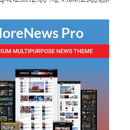
وبائی بیماری کی وجہ سے برانڈ ویلیو 8.3 بلین ڈالر تھی، یاد رہے 2021 کے ٹوکیو اولمپک گیمز کے مقابلے میں پیرس اولمپکس کی برانڈ کی قدر میں 37.3 فیصد کا اضافہ دیکھا گیا۔