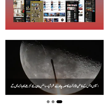
اسپیس ایکس کے فالکن 9 راکٹ کا حصہ چاند سے ٹکرا گیا، سائنس دان نئے گڑھے کا جائزہ لیں گے
م