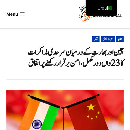
Ski
Urdu
t
Menu
اردو
English
conten
انٹرنیشنل
POSTED
انڈیا
بین الاقوامی
چین
IN
چین اور بھارت کے درمیان سرحدی مذاکرات
کا 23واں دور مکمل، امن برقرار رکھنے پر اتفاق