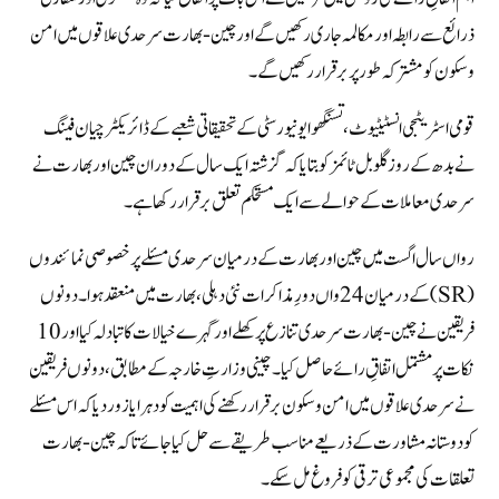
ذرائع سے رابطہ اور مکالمہ جاری رکھیں گے اور چین-بھارت سرحدی علاقوں میں امن
و سکون کو مشترکہ طور پر برقرار رکھیں گے۔
قومی اسٹریٹجی انسٹیٹیوٹ، تسنگھوا یونیورسٹی کے تحقیقاتی شعبے کے ڈائریکٹر چیان فینگ
نے بدھ کے روز گلوبل ٹائمز کو بتایا کہ گزشتہ ایک سال کے دوران چین اور بھارت نے
سرحدی معاملات کے حوالے سے ایک مستحکم تعلق برقرار رکھا ہے۔
رواں سال اگست میں چین اور بھارت کے درمیان سرحدی مسئلے پر خصوصی نمائندوں
(SR) کے درمیان 24واں دورِ مذاکرات نئی دہلی، بھارت میں منعقد ہوا۔ دونوں
فریقین نے چین-بھارت سرحدی تنازع پر کھلے اور گہرے خیالات کا تبادلہ کیا اور 10
نکات پر مشتمل اتفاقِ رائے حاصل کیا۔ چینی وزارتِ خارجہ کے مطابق، دونوں فریقین
نے سرحدی علاقوں میں امن و سکون برقرار رکھنے کی اہمیت کو دہرایا زور دیا کہ اس مسئلے
کو دوستانہ مشاورت کے ذریعے مناسب طریقے سے حل کیا جائے تاکہ چین-بھارت
تعلقات کی مجموعی ترقی کو فروغ مل سکے۔