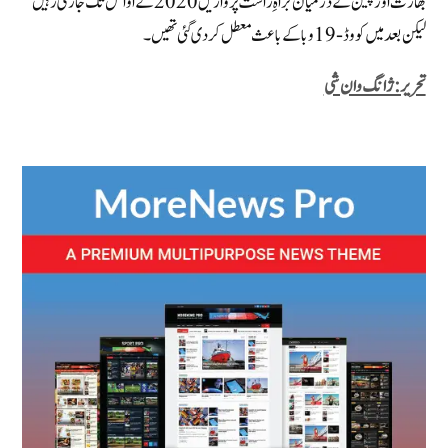
بھارت اور چین کے درمیان براہِ راست پروازیں 2020 کے اوائل تک جاری رہیں
لیکن بعد میں کووڈ-19 وبا کے باعث معطل کر دی گئی تھیں۔
تحریر: ژانگ وان شی