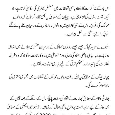
اس بار کے مذاکرات کا انعقاد باہمی تعلقات میں مسلسل بہتری کی عکاسی کرتا ہے، جو
ایک مثبت رجحان کی نشاندہی ہے۔ چیان کے مطابق یہ بھی ظاہر کرتا ہے کہ دونوں
ممالک کی افواج روس کے شہر کازان میں دونوں رہنماؤں کے درمیان طے پائے گئے
اتفاقِ رائے پر سختی سے عمل پیرا ہیں۔
انہوں نے مزید کہا کہ جیسے جیسے دونوں ممالک کے درمیان عسکری تبادلے میں اضافہ
ہو رہا ہے، یہ سیاسی باہمی اعتماد کی بحالی اور مضبوطی میں مددگار ثابت ہوگا جو کہ دوطرفہ
تعلقات کی پائیدار اور مستحکم ترقی کے لیے بنیادی حیثیت رکھتا ہے۔
چیان فینگ کے مطابق یہ پیش رفت دونوں ممالک کے تعلقات میں مجموعی بہتری کی
راہ ہموار کرے گی۔
بھارتی حکام کے مطابق بھارت نے اتوار کی رات پانچ سال کے وقفے کے بعد چین کے
مین لینڈ کے لیے براہِ راست پروازیں بھی بحال کر دی ہیں۔ ژنہوا نیوز ایجنسی کے مطابق