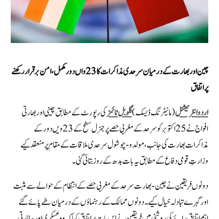
چین اور بھارت کے درمیان سرحدی مذاکرات کا 23واں دور مکمل، امن برقرار رکھنے
پر اتفاق
اردو انٹرنیشنل
(مانیٹرنگ ڈیسک)
گلوبل ٹائمز
کی رپورٹ کے مطابق چینی اور بھارتی
افواج نے 25 اکتوبر کو سرحد کے مغربی حصے پر جنرل سطح کے 23ویں دور کے
مذاکرات بھارت کی جانب، مولدو-چوشول سرحدی ملاقات کے مقام پر منعقد کیے
وزارتِ قومی دفاع کے مطابق یہ بات بدھ کے روز بتائی گئی۔
دونوں فریقین نے چین-بھارت سرحد کے مغربی حصے کے انتظام کے حوالے سے مثبت
اور گہرے تبادلہ خیال کیے۔ دونوں ممالک کے رہنماؤں کے درمیان طے پائے گئے
اہم اتفاقِ رائے کی روشنی میں فریقین نے اس بات پر اتفاق کیا کہ وہ عسکری اور سفارتی