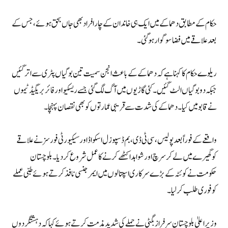
حکام کے مطابق دھماکے میں ایک ہی خاندان کے چار افراد بھی جاں بحق ہوئے، جس کے
بعد علاقے میں فضا سوگوار ہوگئی۔
ریلوے حکام کا کہنا ہے کہ دھماکے کے باعث انجن سمیت تین بوگیاں پٹری سے اتر گئیں
جبکہ دو بوگیاں الٹ گئیں۔ کئی گاڑیوں میں آگ لگ گئی جسے ریسکیو اور فائر بریگیڈ ٹیموں
نے قابو میں کیا۔ دھماکے کی شدت سے قریبی عمارتوں کو بھی نقصان پہنچا۔
واقعے کے فوراً بعد پولیس، سی ٹی ڈی، بم ڈسپوزل اسکواڈ اور سیکیورٹی فورسز نے علاقے
کو گھیرے میں لے کر سرچ اور شواہد اکٹھے کرنے کا عمل شروع کر دیا۔ بلوچستان
حکومت نے کوئٹہ کے بڑے سرکاری اسپتالوں میں ایمرجنسی نافذ کرتے ہوئے طبی عملے
کو فوری طلب کر لیا۔
وزیراعلیٰ بلوچستان سرفراز بگٹی نے حملے کی شدید مذمت کرتے ہوئے کہا کہ دہشتگردوں