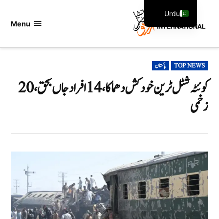
Ski
Urdu
t
Menu
اردو
English
conten
انٹرنیشنل
POSTED
TOP NEWS
پاکستان
IN
کوئٹہ شٹل ٹرین خودکش دھماکا، 14 افراد جاں بحق، 20
زخمی