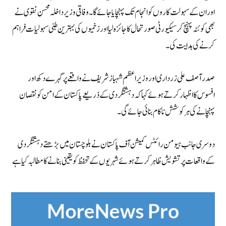
اور ان کے سہولت کاروں کو انجام تک پہنچایا جائے گا۔ وفاقی وزیر داخلہ محسن نقوی نے
بھی کوئٹہ پہنچ کر سیکیورٹی صورتحال کا جائزہ لیا اور زخمیوں کی بہترین طبی سہولیات فراہم
کرنے کی ہدایت کی۔
صدر آصف علی زرداری اور وزیراعظم شہباز شریف نے واقعے پر گہرے دکھ اور
افسوس کا اظہار کرتے ہوئے کہا کہ دہشتگردی کے ذریعے پاکستان کے امن کو نقصان
پہنچانے کی ہر کوشش ناکام بنائی جائے گی۔
دوسری جانب ہیومن رائٹس کمیشن آف پاکستان نے بلوچستان میں بڑھتے دہشتگردی
کے واقعات پر تشویش ظاہر کرتے ہوئے شہریوں کے تحفظ کو یقینی بنانے کا مطالبہ کیا ہے