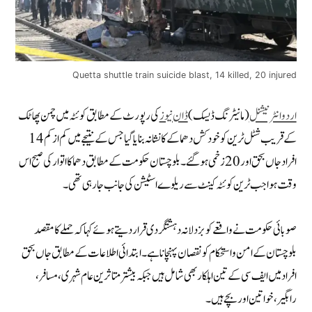
Quetta shuttle train suicide blast, 14 killed, 20 injured
اردو انٹرنیشنل
(مانیٹرنگ ڈیسک)
ڈان نیوز
کی رپورٹ کے مطابق
کوئٹہ میں چمن پھاٹک
کے قریب شٹل ٹرین کو خودکش دھماکے کا نشانہ بنایا گیا جس کے نتیجے میں کم از کم 14
افراد جاں بحق اور 20 زخمی ہوگئے۔ بلوچستان حکومت کے مطابق دھماکا اتوار کی صبح اس
وقت ہوا جب ٹرین کوئٹہ کینٹ سے ریلوے اسٹیشن کی جانب جا رہی تھی۔
صوبائی حکومت نے واقعے کو بزدلانہ دہشتگردی قرار دیتے ہوئے کہا کہ حملے کا مقصد
بلوچستان کے امن و استحکام کو نقصان پہنچانا ہے۔ ابتدائی اطلاعات کے مطابق جاں بحق
افراد میں ایف سی کے تین اہلکار بھی شامل ہیں جبکہ بیشتر متاثرین عام شہری، مسافر،
راہگیر، خواتین اور بچے ہیں۔