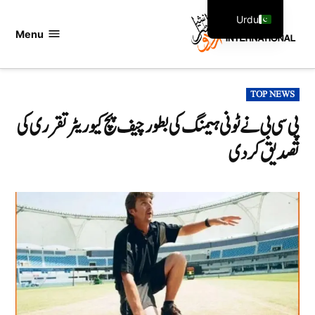
Ski
Urdu
t
Menu
اردو
English
conten
انٹرنیشنل
POSTED
TOP NEWS
IN
پی سی بی نے ٹونی ہیمنگ کی بطور چیف پچ کیوریٹر تقرری کی
تصدیق کردی