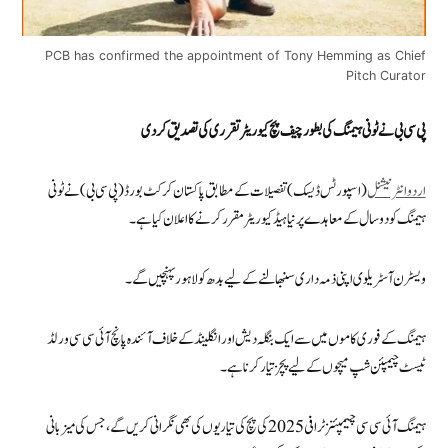
PCB has confirmed the appointment of Tony Hemming as Chief
Pitch Curator
پی سی بی نے ٹونی ہیمنگ کی بطور چیف پچ کیوریٹر تقرری کی تصدیق کردی
اردو انٹرنیشنل
(اسپورٹس ڈیسک )تفصیلات کے مطابق پاکستان کرکٹ بورڈ (پی سی بی) نے ٹونی
ہیمنگ کو دو سال کے معاہدے پر نیا ہیڈ کیوریٹر مقرر کرنے کا اعلان کیا ہے۔
ویسٹرن آسٹریلوی اپنی ذمہ داری سنبھالنے کے لیے بدھ کو لاہور پہنچیں گے۔
ہیمنگ کے فوری کاموں میں سے ایک بنگلہ دیش اور انگلینڈ کے خلاف آئندہ پانچ آئی سی سی ورلڈ
ٹیسٹ چیمپئن شپ میچوں کے لیے پچز تیار کرنا ہے۔
ہیمنگ آئی سی سی چیمپئنز ٹرافی 2025 کی پچ کی تیاریوں کی بھی نگرانی کریں گے، جس کی میزبانی