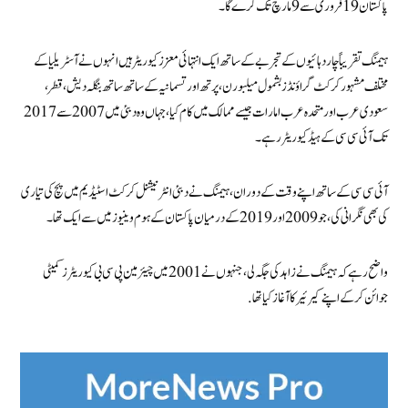
پاکستان 19 فروری سے 9 مارچ تک کرے گا۔
ہیمنگ تقریباً چار دہائیوں کے تجربے کے ساتھ ایک انتہائی معزز کیوریٹر ہیں انہوں نے آسٹریلیا کے
مختلف مشہور کرکٹ گراؤنڈز بشمول میلبورن، پرتھ اور تسمانیہ کے ساتھ ساتھ بنگلہ دیش، قطر،
سعودی عرب اور متحدہ عرب امارات جیسے ممالک میں کام کیا، جہاں وہ دبئی میں 2007 سے 2017
تک آئی سی سی کے ہیڈ کیوریٹر رہے۔
آئی سی سی کے ساتھ اپنے وقت کے دوران، ہیمنگ نے دبئی انٹرنیشنل کرکٹ اسٹیڈیم میں پچ کی تیاری
کی بھی نگرانی کی، جو 2009 اور 2019 کے درمیان پاکستان کے ہوم وینیوز میں سے ایک تھا۔
واضح رہے کہ ہیمنگ نے زاہد کی جگہ لی، جنہوں نے 2001 میں چیئرمین پی سی بی کیوریٹرز کمیٹی
جوائن کرکے اپنے کیرئیر کا آغاز کیاتھا.