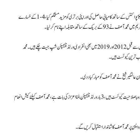
پانچویں فریم میں بھی آصف کا پلہ بھاری رہا جس میں انہوں نے 12 کے مقابلے میں 82 پوائنٹس کے ساتھ کامیابی حاصل کی اور اپنی برتری کو مزید مستحکم کیا، 4-1 کے خسارے
ے ساتھ مقابلہ اپنے نام کرلیا ۔
یہ محمد آصف کے کیرئیر کا تیسرا انفرادی اور مجموعی طور پر پانچواں ورلڈ ٹائٹل ہے، وہ اس سے قبل 2012 اور 2019 میں بھی انفرادی ورلڈ چیمپئن شپ جیت چکے ہیں۔ محمد
مین عالمگیر شیخ نے محمد آصف کو مبارکباددی۔
صدر جاوید کریم نے کہا کہ محمد آصف نے تیسری بار ورلڈ ٹائٹل جیت کر ثابت کردیا کہ وہ باصلاحیت کیوئسٹ ہیں، 3 بار ورلڈ چیمپئن بننا اعزاز کی بات ہے، محمد آصف کیلئے کیش انعام
واپسی پر محمد آصف کا شاندار استقبال کریں گے۔