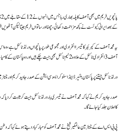
کے بعد ایرانی کیوئسٹ نے کچھ مزاحمت دکھائی، چھٹا اور ساتواں فریم جیتا لیکن آٹھویں فریم میں محمد آصف نے 93 کے بریک ک
آصف 3 انفرادی ٹائٹل کے علاوہ 2 ٹیم ٹائٹل بھی جیت چکے ہیں اور وہ پاکستان کے کامیاب ترین کیوئسٹ ہیں۔
ورلڈ ٹائٹل جیتنے پر پاکستان بلئیرڈ اینڈ اسنوکر ایسوسی ایشن کے صدر جاوید کریم اور چیئر
کا اعلان جلد کیا جائے گا۔
پی بی ایس اے کے چیئرمین عالمگیر شیخ نے محمد آصف کو مبارکباد دیتے ہوئے کہا کہ وطن 