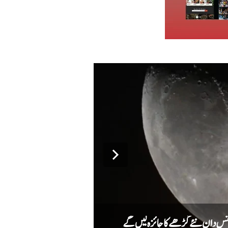
میٹا کا اے آئی ماڈل سائبر