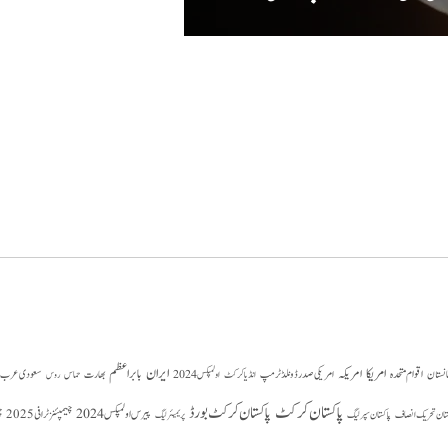
امریکا
ایران
امریکہ
بابر اعظم
اقوام متحدہ
بھارت
سعودی عرب
انستان
امریکی صدر ڈونلڈ ٹرمپ
حماس
انڈیا کرکٹ
اولمپکس 2024
روس
پاکستان کرکٹ
پاکستان کرکٹ بورڈ
پیرس اولمپکس 2024
ستان تحریک انصاف
چیمپئنز ٹرافی 2025
چ
پاکستان سپر لیگ
پریمیئر لیگ