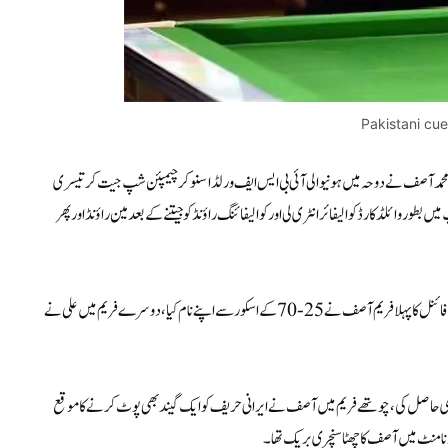
Pakistani cu
د آصف نے دوحہ میں ہونیوالی آئی بی ایس ایف ورلڈ اسنوکر چیمپئن شپ جیت کر تیسری
ر چیمپئن شپ میں بطور وائلڈ کارڈ کوالیفائر انٹری لی اور کوالیفائنگ راؤنڈ کو جیتنے کے بعد مین راؤنڈ اور پھر
فائنل میں آصف کا مقابلہ ایران کے پلیئر علی غاراگوزلو سے تھا، بیسٹ آف 9 فریم کے فائنل کا پہلا فریم آصف نے 25-70 کے اسکور سے اپنے نام کیا، دوسرے فریم میں علی نے
مد آصف نے 08-62 کے اسکور کے ساتھ جیت کر میچ میں2-1 کی برتری حاصل کی، چوتھے فریم میں آصف نے ایرانی حریف کو ایک گیند بھی پوٹ کرنے کا موقع