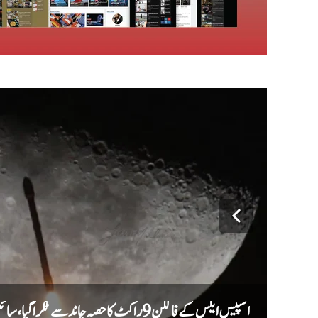
اسپیس ایکس کے فالکن 9 راکٹ کا حصہ چاند سے ٹکرا گیا، سائنس دان نئے گڑھے کا جائزہ لیں گے