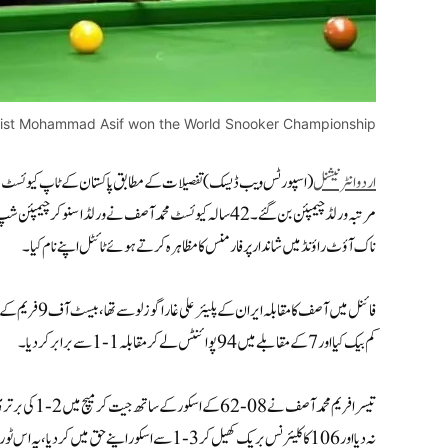
eist Mohammad Asif won the World Snooker Championship
اردو انٹرنیشنل
(اسپورٹس ویب ڈیسک) تفصیلات کے مطابق پاکستان کے ٹاپ کیوئسٹ محم
مرتبہ ورلڈ چیمپئن بن گئے۔ 42 سالہ کیوئسٹ محمد آصف نے ورلڈ اسنوک
ناک آؤٹ راؤنڈ میں شاندار پرفارمنس کا مظاہرہ کرتے ہوئے ٹائٹل اپنے نام کیا۔
کم بیک کیا اور 7 کے مقابلے میں 94 پوائنٹس لے کر مقابلہ 1-1 سے برابر کردیا۔
تیسرا فریم مح
نہ دیا اور 106 کا کلیئرنس بریک کھیل کر 3-1 سے اسکور اپنے حق میں کردیا ، یہ اس ٹورنامنٹ میں آصف کا چھٹا سنچری بریک تھا۔