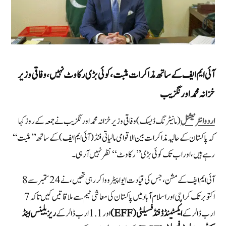
آئی ایم ایف کے ساتھ مذاکرات مثبت، کوئی بڑی رکاوٹ نہیں،وفاقی وزیر
خزانہ محمد اورنگزیب
اردو انٹرنیشنل
(مانیٹرنگ ڈیسک)وفاقی وزیر خزانہ محمد اورنگزیب نے جمعہ کے روز کہا
کہ پاکستان کے حالیہ مذاکرات بین الاقوامی مالیاتی فنڈ (آئی ایم ایف) کے ساتھ ’’مثبت‘‘
رہے ہیں، اور اب تک کوئی بڑی ’’رکاوٹ‘‘ نظر نہیں آ رہی۔
آئی ایم ایف کے مشن، جس کی قیادت ایوا پیٹرووا کر رہی تھیں، نے 24 ستمبر سے 8
اکتوبر تک کراچی اور اسلام آباد میں پاکستان کی معاشی ٹیم سے ملاقاتیں کیں تاکہ 7
ارب ڈالر کے
ایکسٹینڈڈ فنڈ فسیلٹی (EFF)
اور 1.1 ارب ڈالر کے
ریزیلینس اینڈ