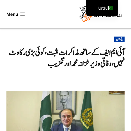
Ski
Urdu
t
Menu
اردو
English
conten
انٹرنیشنل
POSTED
پاکستان
IN
آئی ایم ایف کے ساتھ مذاکرات مثبت، کوئی بڑی رکاوٹ
نہیں،وفاقی وزیر خزانہ محمد اورنگزیب