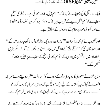
سسٹین ایبلیٹی فسیلٹی (RSF)
کے نفاذ کا جائزہ لیا جا سکے۔
ایک روز قبل آئی ایم ایف نے کہا تھا کہ ’’اہم پیش رفت‘‘ ہوئی ہے اور عملے کی سطح پر
معاہدے کو حتمی شکل دینے کے قریب ہیں جو کہ 37 ’’پروگرام پر عملدرآمد مضبوط
ہے اور مجموعی طور پر حکام کے وعدوں کے مطابق ہے۔
اورنگزیب نے کہا کہ مذاکرات ’’آج رات اور ویک اینڈ میں آن لائن جاری رہیں گے‘‘
اور امید ظاہر کی کہ ’’اگلے ہفتے کے اوائل میں، جب اسٹیٹ بینک کے گورنر، سیکریٹری
خزانہ اور میں واشنگٹن میں ہوں گے، تو ہم عملے کی سطح کے معاہدے پر پیش رفت کر
سکیں گے۔‘‘
وزیر خزانہ نے سعودی کاروباری وفد کے دورے کو ’’بروقت‘‘ قرار دیتے ہوئے سراہا۔
انہوں نے کہا کہ یہ پاکستان کے لیے ایک موقع ہے کہ وہ مزید سرمایہ کاروں کو مدعو
کرے اور ساتھ ہی موجودہ سرمایہ کاروں کے لیے اچھا کاروباری ماحول فراہم کرے۔
اورنگزیب نے وزیراعظم شہباز شریف کے اقتصادی وژن کی وضاحت کرتے ہوئے