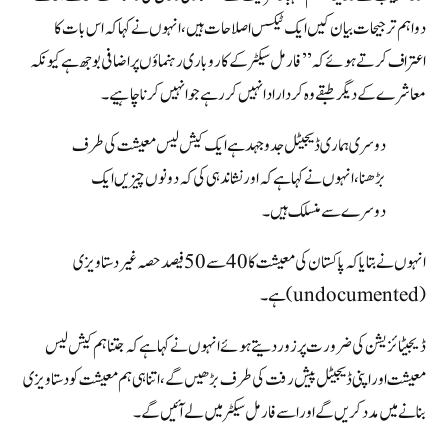
دو اہم ترجیحات بیان کیں
ایک ٹیکس اصلاحات ہیں، انہوں نے کہا کہ اس بات کا
اعتراف کرتے ہوئے کہ ’’فارمل سیکٹر کے کاروباری رہنماؤں پر اضافی بوجھ ہے کیونکہ
معاشرے کے دیگر طبقے وہ کردار ادا نہیں کر رہے جو انہیں کرنا چاہیے۔
دوسری ہماری ڈیجیٹل جدوجہد ہے ایک کیش لیس معیشت کی طرف
بڑھنا،انہوں نے کہا ہے کہ اور نشاندہی کی کہ دونوں چیزیں ایک
دوسرے سے منسلک ہیں۔
انہوں نے بتایا کہ پاکستان کی معیشت کا 40 سے 50 فیصد حصہ غیر دستاویزی
(undocumented) ہے۔
ڈیجیٹائزیشن کی ضرورت پر زور دیتے ہوئے انہوں نے کہا ہے کہ
جتنا ہم کیش لیس
معیشت اور اپنی ڈیجیٹل پیش رفت کی طرف بڑھیں گے، اتنا ہی ہم معیشت کو دستاویزی
بنانے میں مدد کریں گے اور اسے فارمل سیکٹر میں لے آئیں گے۔