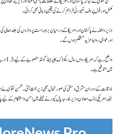
محسن نقوی نے کہا کہ پاکستان اور امریکا کے تعلقات باہمی اعتماد اور دیرینہ تعاون 
مکمل اور فول پروف سکیورٹی فراہم کرنے کی یقین دہانی بھی کرائی۔
وزیر داخلہ نے پاکستان اور امریکا کے درمیان براہِ راست پروازوں کی جلد بحالی
اور عوامی روابط مزید مستحکم ہوں گے۔
میں متوقع ہے۔
ملاقات کے دوران مشرقِ وسطیٰ کی صورتحال بھی زیرِ بحث آئی۔ محسن نقوی نے امید
جبکہ امریکی نائب معاون وزیر خارجہ پال کپور نے خطے میں امن و استحکام کے لیے پا