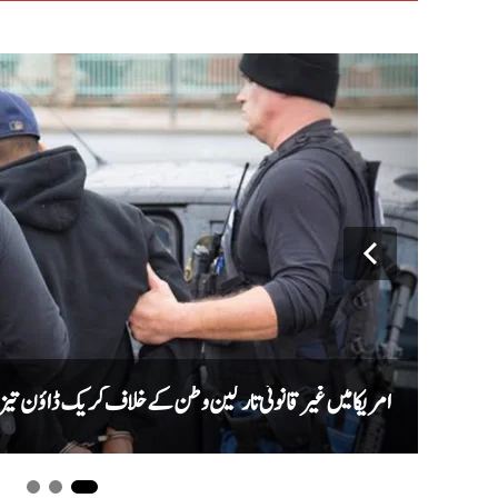
امریکا میں غیر قانونی تارکین وطن کے خلاف کریک ڈاؤن تیز، ایک ماہ میں ری