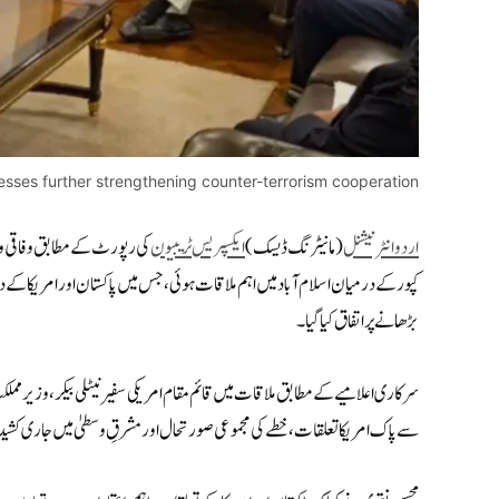
esses further strengthening counter-terrorism cooperation
اردو انٹرنیشنل
(مانیٹرنگ ڈیسک)
ایکسپریس ٹریبیون
کی رپورٹ کے مطابق وفاقی وزی
کپور کے درمیان اسلام آباد میں اہم ملاقات ہوئی، جس میں پاکستان اور امریکا کے د
بڑھانے پر اتفاق کیا گیا۔
سرکاری اعلامیے کے مطابق ملاقات میں قائم مقام امریکی سفیر نیٹلی بیکر، وزیر م
سے پاک امریکا تعلقات، خطے کی مجموعی صورتحال اور مشرقِ وسطیٰ میں جاری کشیدگی پر