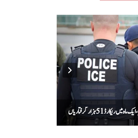
کارڈ 51 ہزار گرفتاریاں
دہشت گردوں کے خلاف کارروائی میں کیپٹ