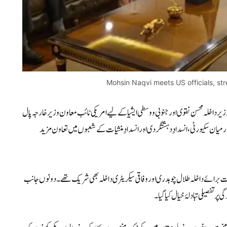
Mohsin Naqvi meets US officials, str
ر داخلہ محسن نقوی اور جنوبی و وسطی ایشیا کے لیے امریکی نائب معاون وزیر خارجہ پال
رمیان سکیورٹی، انسدادِ دہشتگردی اور انسدادِ منشیات کے شعبوں میں تعاون مزید
ملکت برائے داخلہ طلال چوہدری اور وفاقی سیکریٹری داخلہ بھی شریک تھے۔ دونوں جانب
 تفصیلی تبادلۂ خیال کیا گیا۔