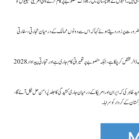
پر مبنی ہیں۔ انہوں نے بلوچستان میں ریکوڈک منصوبے پر کام کرنے والی امریکی کمپنیوں کو
 کی ضرورت پر زور دیتے ہوئے کہا کہ اس سے دونوں ممالک کے درمیان تجارتی، سفارتی
واضح رہے کہ امریکا رواں سال ریکوڈک کاپر اینڈ گولڈ منصوبے کے لیے 1.3 ارب ڈالر مختص کر چکا ہے، جبکہ منصوبے پر تعمیراتی کام جاری ہے اور تجارتی پیداوار 2028
 ظاہر کی کہ ایران اور امریکا کے درمیان جاری کشیدگی کا جلد پُرامن حل نکل آئے گا،
کستان کے کردار کو سراہا۔