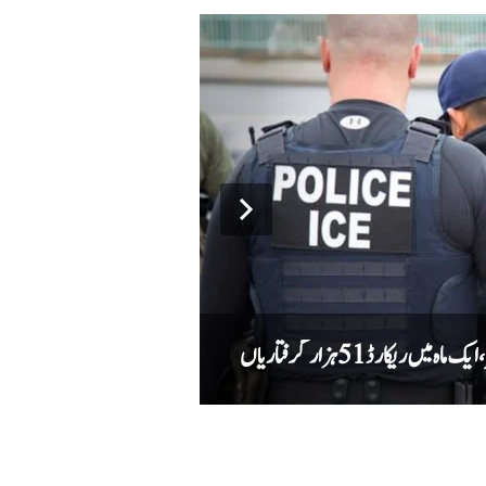
کارڈ 51 ہزار گرفتاریاں
دہشت گردوں کے خلاف کارروائی میں کیپٹ