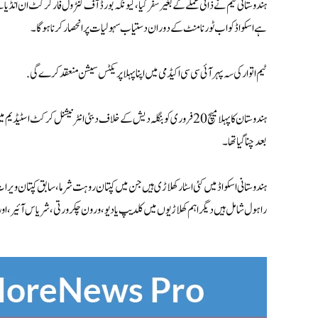
ہندوستانی ٹیم نے ذاتی عملے کے بغیر سفر کیا، کیونکہ بورڈ آف کنٹرول فار کرکٹ ان انڈیا 
ہے اسکواڈ کو اب ٹورنامنٹ کے دوران دستیاب سہولیات پر انحصار کرنا ہوگا۔
ٹیم اتوار کی سہ پہر آئی سی سی اکیڈمی میں اپنا پہلا پریکٹس سیشن منعقد کرے گی.
ہندوستان کا پہلا میچ 20 فروری کو بنگلہ دیش کے خلاف دبئی انٹرنیشنل ک
بعد چنا گیا تھا۔
ہندوستانی اسکواڈ میں کئی اسٹار کھلاڑی ہیں جن میں کپتان روہت شرما، سابق کپتان ویرات
راہول شامل ہیں دیگر اہم کھلاڑیوں میں کلدیپ یادیو، ورون چکرورتی، شریاس آئیر، اور ت