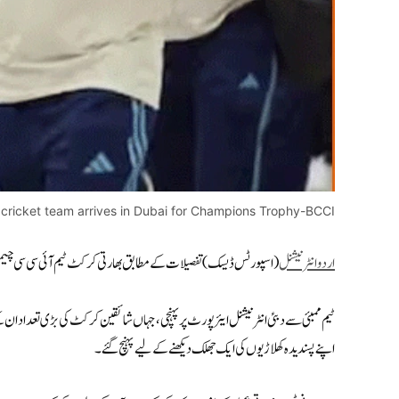
 cricket team arrives in Dubai for Champions Trophy-BCCI
اردوانٹرنیشنل
(اسپورٹس ڈیسک) تفصیلات کے مطابق بھارتی کرکٹ ٹیم آئی سی سی چیمپئنز ٹرافی 2025 میں شرکت کے لیے دبئی
ٹیم ممبئی سے دبئی انٹرنیشنل ایئرپورٹ پر پہنچی، جہاں شائقین کرکٹ کی بڑی تعداد ا
اپنے پسندیدہ کھلاڑیوں کی ایک جھلک دیکھنے کے لیے پہنچ گئے۔