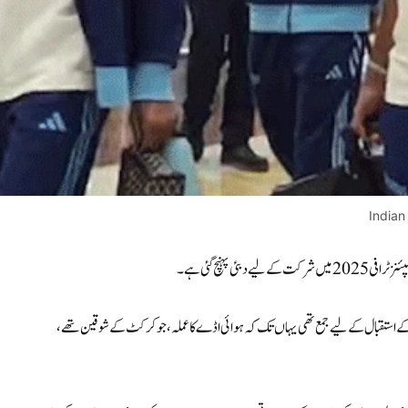
Indian
 پہنچ گئی ہے۔
ن کے استقبال کے لیے جمع تھی یہاں تک کہ ہوائی اڈے کا عملہ، جو کرکٹ کے شوقین تھے،