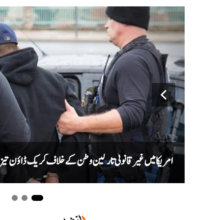
امریکا میں غیر قانونی تارکین وطن کے خلاف کریک ڈاؤن تیز، ایک ماہ میں ری