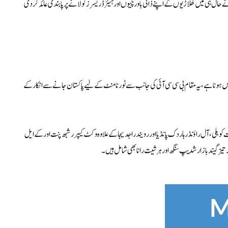
نے حال ہی میں کھلاڑیوں کے اپنے ذاتی باورچیوں اور ہیئر ڈریسرز کو لانے پر پابندی عائد کر دی
رکٹ اسٹیڈیم میں ہونا ہے، یہ مقام بی سی سی آئی کی جانب سے ٹورنامنٹ کے لیے پاکستان جانے سے انکار کے
 کوہلی، آل راؤنڈر ہاردک پانڈیا اور رویندرا جدیجا کے علاوہ وکٹ کیپر رشبھ پنت اور کے ایل
یز گیند باز ارشدیپ سنگھ اور ہرشیت رانا بھی شامل ہیں۔