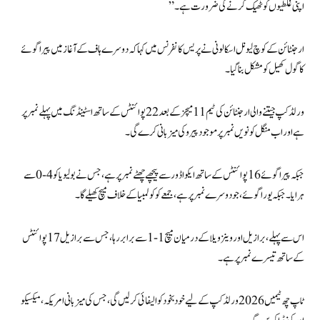
اپنی غلطیوں کو ٹھیک کرنے کی ضرورت ہے۔”
ارجنٹائن کے کوچ لیونل اسکالونی نے پریس کانفرنس میں کہا کہ دوسرے ہاف کے آغاز میں پیراگوئے
کا گول کھیل کو مشکل بنا گیا۔
ورلڈ کپ جیتنے والی ارجنٹائن کی ٹیم 11 میچز کے بعد 22 پوائنٹس کے ساتھ اسٹینڈنگ میں پہلے نمبر پر
ہے اور اب منگل کو نویں نمبر پر موجود پیرو کی میزبانی کرے گی۔
جبکہ پیراگوئے 16 پوائنٹس کے ساتھ ایکواڈور سے پیچھے چھٹے نمبر پر ہے، جس نے بولیویا کو 4-0 سے
ہرایا۔ جبکہ یوراگوئے، جو دوسرے نمبر پر ہے، جمعے کو کولمبیا کے خلاف میچ کھیلے گا۔
اس سے پہلے، برازیل اور وینزویلا کے درمیان میچ 1-1 سے برابر رہا، جس سے برازیل 17 پوائنٹس
کے ساتھ تیسرے نمبر پر ہے۔
ٹاپ چھ ٹیمیں 2026 ورلڈ کپ کے لیے خود بخود کوالیفائی کر لیں گی، جس کی میزبانی امریکہ، میکسیکو