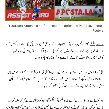
Frustrated Argentina suffer shock 2-1 defeat to Paraguay Photo-
Reuters
اردو انٹرنیشنل
(اسپورٹس ویب ڈیسک) تفصیلات کے مطابق انتونیو سنابریا کی ایک شاندار بائیسکل کک
اور اومار الدیریتے کے دوسرے ہاف میں کیے گئے ہیڈر نے پیراگوئے کو جنوبی امریکی ورلڈ کپ
کوالیفائر میں ارجنٹائن کے خلاف 2-1 سے ہوم گراونڈ پر کامیابی دلائی۔
میچ کے 11ویں منٹ میں ارجنٹائن نے ابتدائی برتری حاصل کی۔ اینزو فرنانڈیز کے ایک طویل پاس
نے لاؤتارو مارتینز کو گیند تک پہنچایا، جس نے زور دار شاٹ لگایا جسے پہلے آف سائیڈ قرار دیا گیا، لیکن
(وی اے آر) کے دوبارہ جائزے کے بعد گول کو منظور کر لیا گیا۔
پیراگوئے نے جلد ہی برابری کرنے کی کوشش کی، لیکن گوسٹاوو گومز کا کونے سے کیا گیا ہیڈر کراس
بار سے ٹکرا گیا۔ میزبان ٹیم نے دوبارہ حملہ کرتے ہوئے کھیل کے 19 ویں منٹ میں گستاوو ویلازکوز ،