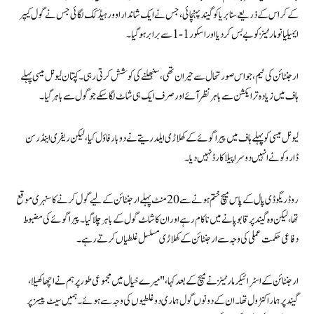
کے کراس کے ذریعے سنابریا کو گیند پہنچائی، جس نے ایک شاندار اوور ہیڈ کک لگائی جس نے گول کیپر
ایمیلیانو مارٹینز کو بے بس کر دیا اور اسکور 1-1 سے برابر ہوگیا۔
ارجنٹائن کی ٹیم، جو اس صورتحال سے حیران تھی، سنبھلنے کی کوشش کرتی رہی۔ کپتان لیونل میسی پہلے
ہاف میں زیادہ تر ایکشن سے باہر نظر آئے اور صرف ایک ہی شاٹ لگا سکے جو گول سے باہر گیا۔
لیونل میسی کو پہلے ہاف میں پیراگوئے کے کھلاڑی ایلدریتے نے دو بار فاؤل کیا، لیکن ریفری اینڈرسن
ڈاروکو نے انہیں دوسرا پیلا کارڈ نہیں دیا۔
روڈریگو ڈی پال کے پاس میچ ختم ہونے سے 20 منٹ پہلے ارجنٹائن کے لیے گول کرنے کا سنہری موقع
تھا، لیکن وہ گیند پر قابو پانے میں ناکام رہے اور ان کا شاٹ گول کے باہر چلا گیا۔ پیراگوئے کی مضبوط
دفاعی حکمت عملی کی وجہ سے ارجنٹائن کے کھلاڑی مسلسل غلطیاں کرتے رہے۔
ارجنٹائن کے اسٹرائیکر مارٹینز نے میچ کے بعد کہا، "میرے خیال میں مجموعی طور پر ہم نے اچھا کھیلا،
گیند پر ہمارا کنٹرول تھا۔ ان کے دونوں گول ہماری دو غلطیوں کی وجہ سے ہوئے۔ ہمیں سیٹ پیسز پر