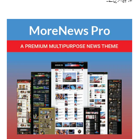
اور کینیڈا کریں گے۔