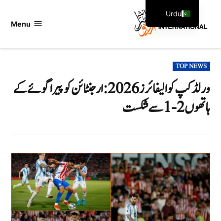
Ski
Urdu
t
Menu
اردو
English
conten
انٹرنیشنل
POSTED
TOP NEWS
IN
ورلڈ کپ کوالیفائرز 2026: ارجنٹائن کو پیراگوئے کے
ہاتھوں 2-1 سے شکست