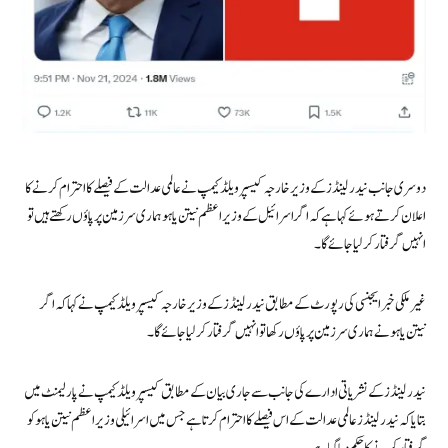
دوسری جانب نیدرلینڈز کے وزیرخارجہ کیسپر ویلڈ کیمپ نے عالمی عدالت کے فیصلے کا احترام کرنے کا
اعلان کرتے ہوئے کہا ہے کہ اگر اسرائیل کے وزیراعظم نیتن یاہو ہماری سرزمین پر پاؤں رکھتے ہیں تو
انہیں گرفتار کرلیا جائے گا۔
غیر ملکی خبرایجنسی کی رپورٹ کے مطابق نیدرلینڈز کے وزیرخارجہ کیسپر ویلڈ کیمپ نے کہا کہ اگر
نیتن یاہو نے ہماری سرزمین پر پاؤں رکھا تو انہیں گرفتار کرلیا جائے گا۔
نیدرلینڈز کے نشریاتی ادارے کی جانب سے جاری بیان کے مطابق کیسپر ویلڈکیمپ نے پارلیمنٹ میں
بتایا کہ نیدرلینڈز عالمی عدالت کے اس فیصلے کا احترام کرتا ہے جس میں اسرائیلی وزیراعظم نیتن یاہو کو