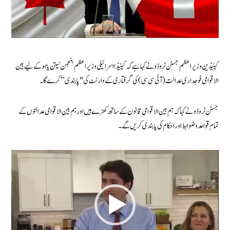
کینیڈین وزیر اعظم جسٹن ٹروڈو نے کہا ہے کہ کینیڈا اسرائیلی وزیر اعظم بنجمن نیتن یاہو کے لیے بین
الاقوامی فوجداری عدالت (آئی سی سی) کی گرفتاری کے وارنٹ کی "پابندی” کرے گا۔
جسٹن ٹروڈو نے کہا کہ ہم بین الاقوامی قانون کے ساتھ کھڑے ہیں اور ہم بین الاقوامی عدالتوں کے
تمام قواعد و ضوابط اور احکام کی پابندی کریں گے۔
ویڈیو
پلیئر