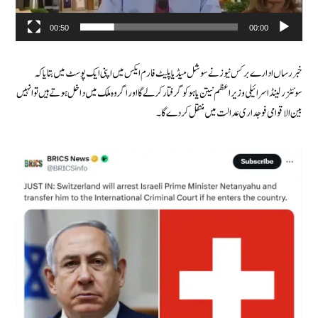
00:50
00:00
خبررساں ادارے برکس نیوز نے سوشل میڈیا پلیٹ فارم ایکس میں اپنی ایک پوسٹ میں بتایا کہ
سوئٹزرلینڈ اسرائیلی وزیر اعظم نیتن یاہو کو گرفتار کر لے گا اور اگر وہ ملک میں داخل ہوتے ہیں تو انہیں
بین الاقوامی فوجداری عدالت میں منتقل کر دے گا۔