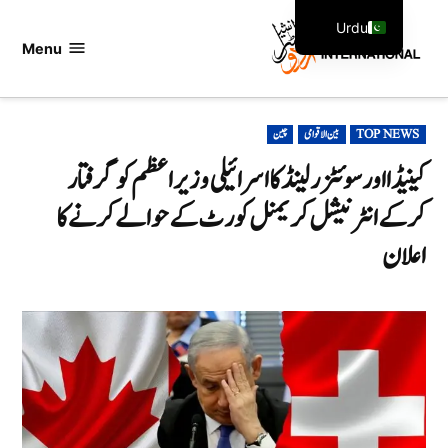
Ski
Urdu
t
Menu
اردو
English
conten
انٹرنیشنل
POSTED
TOP NEWS
بین الاقوامی
چین
IN
کینیڈا اور سوئٹزرلینڈ کا اسرائیلی وزیراعظم کو گرفتار
کرکے انٹرنیشل کریمنل کورٹ کے حوالے کرنے کا
اعلان