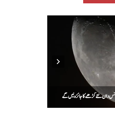
میٹا کا اے آئی ماڈل سائبر