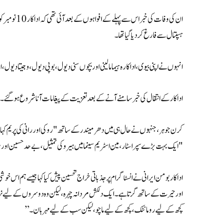
ان کی وفات کی
ہسپتال سے فارغ کر دیا گیا تھا۔
انہوں نے اپنی بیوی،اداکارہ ہیما مالینی اوربچوں سنی دیول، بوپی دیول، وجیتا دیول، اج
اداکار کے انتقال کی خبر سامنے آنے کے بعد تعزیت کے پیغامات آنا شروع ہو گئے۔
کرن جوہر، جنہوں نے حال ہی میں دھرمیندر کے ساتھ "روکی اور رانی کی پریم کہانی” 
"ایک بہت بڑے سپر اسٹار، مین اسٹریم سینما میں ہیرو کی تمثیل، بے حد حسین اور 
اداکار بومن ایرانی نے انسٹاگرام پر جذباتی خراج تحسین پیش کیا کہا جیسے ہم اس 
اور حیرت کے ساتھ گرتا ہے۔ ایک دلکش مردانہ چہرہ، لیکن وہ دوسروں کے لیے نرمی
کچھ کے لیے رومانٹک، کچھ کے لیے ماچو، لیکن سب کے لیے مہربان۔”