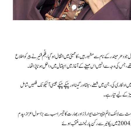
 دھرمیندر کے نام سے مشہور ہیں، کا ممبئی میں انتقال ہو گیا، فِلْم فئیر نے پیر کو اطلاع
ریئر کے دوران، دھرمیندر نے 300 سے زائد فلموں میں اداکاری کی، جن میں شعلے، سیتا اور گیٹا اور چپکے چپکے جیسی آئیکونک فلمیں شامل
ریاست سے لائف ٹائم اچیومنٹ ایوارڈز اور بھارت کا تیسرا سب سے بڑا سول اعزاز، پدم