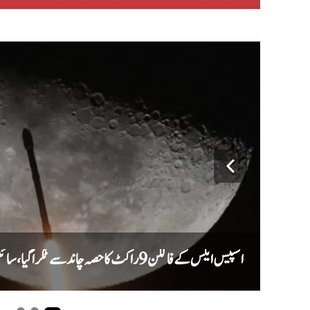
اسپیس ایکس کے فالکن 9 راکٹ کا حصہ چاند سے ٹکرا گیا، سائنس دان نئے گڑھے کا جائزہ لیں گے