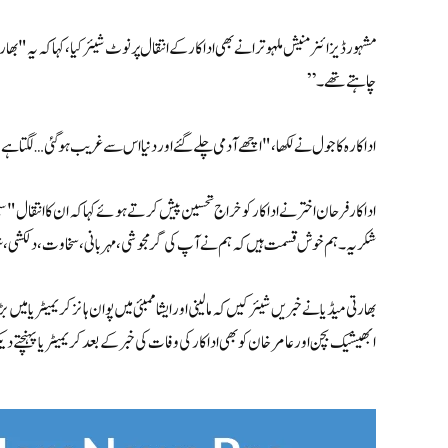
مشہور ڈیزائنر منیش ملہوترا نے بھی اداکار کے انتقال پر نوٹ شیئر کیا، کہا کہ یہ 
چاہتے تھے۔”
اداکارہ کاجول نے لکھا، "اچھے آدمی چلے گئے اور دنیا اس سے غریب ہو گئی… لگتا ہ
اداکار فرحان اختر نے اداکار کو خراج تحسین پیش کرتے ہوئے کہا کہ ان کا انتقال 
شکریہ۔ ہم خوش قسمت ہیں کہ ہم نے آپ کی گرمجوشی، مہربانی، سخاوت، دلکشی، شد
بھارتی میڈیا نے خبریں شیئر کیں کہ مالینی اور ایشا ممبئی میں پوان ہانز کریمیٹریا م
ابھیشیک بچن اور عامر خان کو بھی اداکار کی وفات کی خبر کے بعد کریمیٹریا پہنچتے دیک