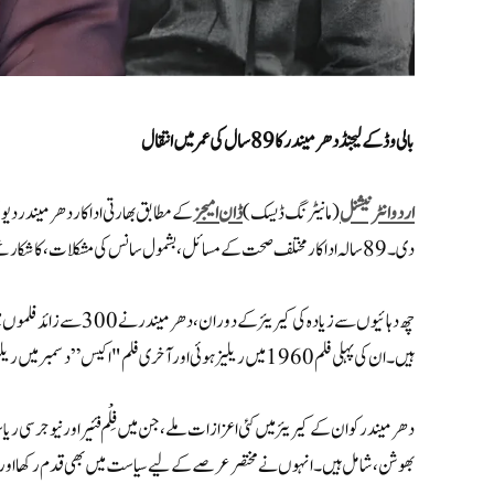
بالی وڈ کے لیجنڈ دھرمیندر کا 89 سال کی عمر میں انتقال
اردو انٹرنیشنل
(مانیٹرنگ ڈیسک)
ڈان امیجز
کے مطابق بھارتی اداکار دھرمیندر دیول جو
دی۔ 89 سالہ اداکار مختلف صحت کے مسائل، بشمول سانس کی مشکلات، کا شکار تھے، جس کی وجہ سے انہیں اس مہینے کے آغاز میں ہسپتال میں داخل ہونا پڑا تھا۔
چھ دہائیوں سے زیادہ کی کی
ہیں۔ ان کی پہلی فلم 1960 میں ریلیز ہوئی اور آخری فلم "اکیس” دسمبر میں ریلیز کے لیے تیار ہے۔
دھرمیندر کو ان کے کیریئر میں کئی اعزازات ملے، جن میں فِلْم فئیر اور نیو جرسی 
بھوشن، شامل ہیں۔ انہوں نے مختصر عرصے کے لیے سیاست میں بھی قدم رکھا اور 2004 میں بیکانیر سے رکن پارلیمنٹ منتخب ہوئے