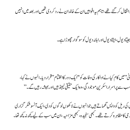
 خبر اس سے پہلے کے افواہوں کے بعد آئی تھی کہ اداکار 10 نومبر کو انتقال کر گئے تھے، تاہم یہ افواہیں ان کے خاندان نے رد کر دی تھیں اور بعد میں انہیں
یتا دیول، ایشا دیول اور اہانہ دیول کو سوگوار چھوڑا ہے۔
میں کام کیا، نے اداکار کی وفات کو "ایک دور کا اختتام” قرار دیا۔ انہوں نے کہا،
سب سے پراسرار اسکرین موجودگی، وہ ایک حقیقی لیجنڈ ہیں اور ہمیشہ رہیں گے۔”
خوشی کی ریل کو واپس گھماتے ہیں جو انہوں نے لاکھوں لوگوں کو دی، ایک آنسو شکرگزاری
 کا مظاہرہ کرتے تھے۔ کبھی سنجیدہ، کبھی مزاحیہ، ان میں سب کے لیے کچھ نہ کچھ تھا۔