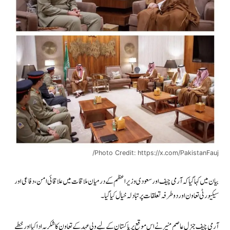
Photo Credit: https://x.com/PakistanFauj/
بیان میں کہا گیا کہ آرمی چیف اور سعودی وزیراعظم کے درمیان ملاقات میں علاقائی امن، دفاعی اور
سیکیورٹی تعاون اور دو طرفہ تعلقات پر تبادلہ خیال کیا گیا۔
آرمی چیف جنرل عاصم منیر نے اس موقع پر پاکستان کے لیے ولی عہد کے تعاون کا شکریہ ادا کیا اور خطے