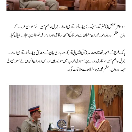
اردو انٹرنیشنل (مانیٹرنگ ڈیسک) چیف آف آرمی اسٹاف جنرل عاصم منیر نے سعودی عرب کے
وزیراعظم اور ولی عہد محمد بن سلمان سے علاقائی امن، دفاعی اور دو طرفہ تعلقات پر تبادلہ خیال کیا۔
پاک فوج کے شعبہ تعلقات عامہ (آئی ایس پی آر) سے جاری بیان کے مطابق چیف آف آرمی اسٹاف
جنرل عاصم منیرسرکاری دورے پر سعودی عرب میں موجود ہیں اور اس دوران انہوں نے سعودی ولی
عہد اور وزیر اعظم محمد بن سلمان سے ملاقات کی۔