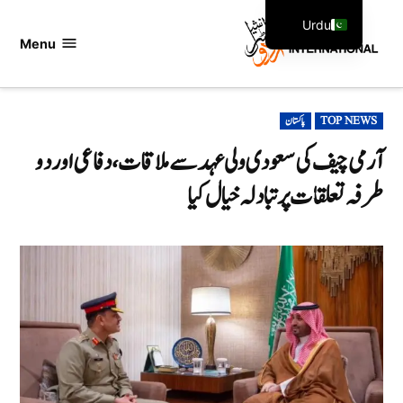
Ski
Urdu
t
Menu
اردو
English
conten
انٹرنیشنل
POSTED
TOP NEWS
پاکستان
IN
آرمی چیف کی سعودی ولی عہد سے ملاقات، دفاعی اور دو
طرفہ تعلقات پر تبادلہ خیال کیا