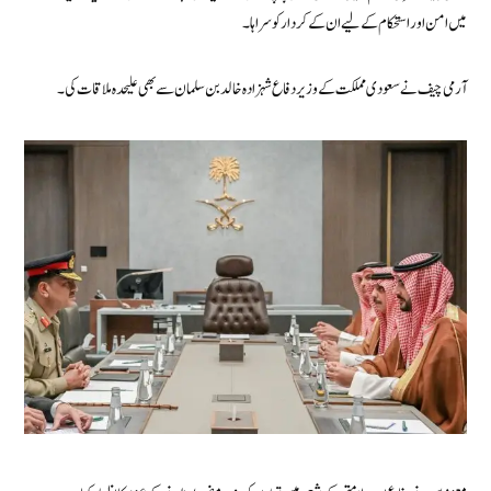
میں امن اور استحکام کے لیے ان کے کردار کو سراہا۔
آرمی چیف نے سعودی مملکت کے وزیر دفاع شہزادہ خالد بن سلمان سے بھی علیحدہ ملاقات کی۔