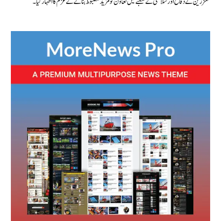
معززین نے دفاع اور سلامتی کے شعبے میں تعاون کو مزید مضبوط بنانے کے عزم کا اظہار کیا۔