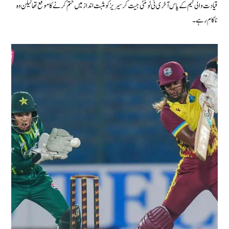
قیادت والی ٹیم کے پاس آخری ٹی ٹوئنٹی جیت کر سیریز کو مثبت انداز میں ختم کرنے کا موقع تھا لیکن وہ
ناکام رہے۔