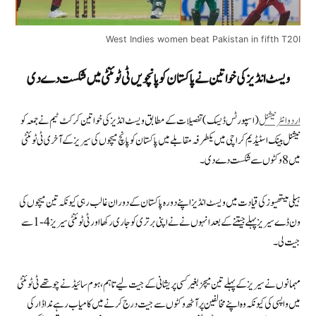
West Indies women beat Pakistan in fifth T20I
ویسٹ انڈیز کی خواتین نے پاکستان کو پانچویں ٹی ٹوئنٹی میں شکست دے دی
اردو انٹرنیشنل
(اسپورٹس ڈیسک) تفصیلات کے مطابق ویسٹ انڈیز کی خواتین کرکٹ ٹیم نے جمعہ کو
نیشنل بینک اسٹیڈیم کراچی میں یکطرفہ مقابلے میں پاکستان کو پانچ میچوں کی سیریز کے آخری ٹی ٹوئنٹی
میں 8وکٹوں سے شکست دے دی۔
ہیلی میتھیوز کی قیادت میں ویسٹ انڈیز اپنے دورہ پاکستان کے دوران غالب رہی کیونکہ تین میچوں کی
ون ڈے سیریز پہلے جیتنے کے بعدانہوں نے نے اپنی برتری کو جاری رکھا اور ٹی ٹوئنٹی سیریز 4-1 سے
جیت لی۔
مہمانوں نے سیریز کے پہلے تین میچز بغیر کسی پریشانی کے جیت لیے تاہم، ہوم سائیڈ نے چوتھے ٹی ٹوئنٹی
میں واپسی کی کیونکہ وہ اپنے مخالفین پر آٹھ وکٹوں سے جیت درج کرنے میں کامیاب رہے ندا ڈار کی