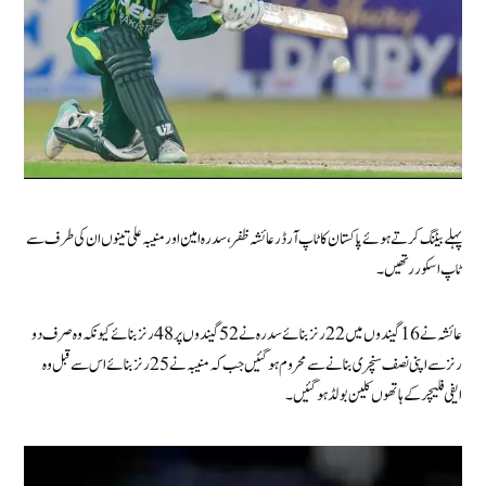
پہلے بیٹنگ کرتے ہوئے پاکستان کا ٹاپ آرڈر عائشہ ظفر، سدرہ امین اور منیبہ علی تینوں ان کی طرف سے
ٹاپ اسکورر تھیں ۔
عائشہ نے 16 گیندوں میں 22 رنز بنائے سدرہ نے 52 گیندوں پر 48 رنز بنائے کیونکہ وہ صرف دو
رنز سے اپنی نصف سنچری بنانے سے محروم ہوگئیں جب کہ منیبہ نے 25 رنز بنائے اس سے قبل وہ
ایفی فلیچر کے ہاتھوں کلین بولڈ ہوگئیں۔