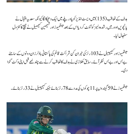
ہدف کے تعاقب( 135) میں ویسٹ انڈیز کو پاور پلے میں ایک دھچکا لگا کیونکہ سعدیہ اقبال نے
پانچویں اوور میں رشدہ ولیمز کو آؤٹ کر دیا اس کے بعد میتھیوز اور شیمین کیمبیل نے میچ کا کنٹرول
سنبھال لیا۔
میتھیوز اور کیمپبیل نے 103 رنز کی حیران کن شراکت قائم کی پاکستانی باؤلرز ان دونوں کے سامنے
بے بس اور بے بس نظر آئے۔ سابق کھلاڑی نے ہدف کا تعاقب کرنے سے چند لمحے قبل اپنی وکٹ گنوا
دی۔
میتھیوز نے 59 گیندوں پر 11 چوکوں کی مدد سے 78 رنز بنائے جبکہ کیمپبیل نے 33 رنز بنائے۔