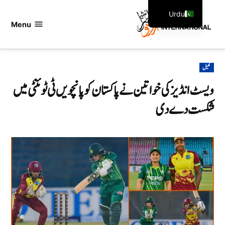
Ski
Urdu
t
Menu
اردو
English
conten
انٹرنیشنل
POSTED
کھیل
IN
ویسٹ انڈیز کی خواتین نے پاکستان کو پانچویں ٹی ٹوئنٹی میں
شکست دے دی