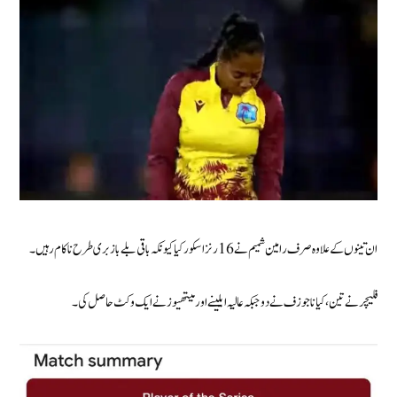
ان تینوں کے علاوہ صرف رامین شمیم نے 16 رنز اسکور کیا کیونکہ باقی بلے باز بری طرح ناکام رہیں۔
فلیچر نے تین، کیانا جوزف نے دو جبکہ عالیہ ایلینے اور میتھیوز نے ایک وکٹ حاصل کی۔