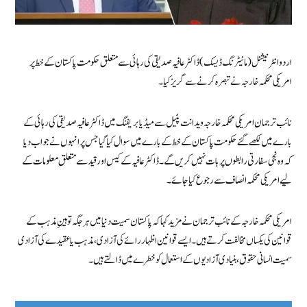
اردو انٹرنیشنل (مانیٹرنگ ڈیسک) ڈاکٹر عافیہ صدیقی کی رہائی سے متعلق حکومت پاکستان کے خط پر
امریکی محکمہ خارجہ نے تبصرہ کرنے سے گریز کیا۔
نائب ترجمان امریکی محکمہ خارجہ ویدانت پٹیل سے میڈیا بریفنگ میں ڈاکٹر عافیہ صدیقی کی رہائی کے
بارے میں لکھے گئے حکومت پاکستان کے خط کے بارے میں سوال کیا گیا جس پر انہوں نے جواب دیا
کہ وہ نجی سفارتی رابطوں پر بات نہیں کریں گے۔ ڈاکٹر عافیہ کے کیس اور قید سے متعلق معلومات کے
لیے امریکی محکمہ انصاف سے رجوع کیا جائے۔
امریکی محکمہ خارجہ کے نائب ترجمان نے مزید کہا کہ پاکستان سمیت دنیا میں ہر جگہ توہینِ مذہب کے
قوانین کی یکساں مخالفت کرتے ہیں۔ ایسے قوانین اظہار رائے کی آزادی، مذہب یا عقیدے کی آزادی
سمیت انسانی حقوق، بنیادی آزادیوں کے استعمال کو خطرے میں ڈالتے ہیں۔