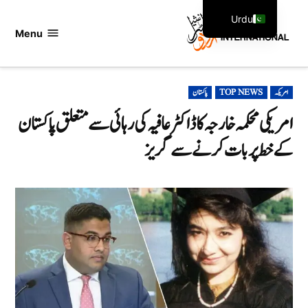
Ski
Urdu
t
Menu
اردو
English
conten
انٹرنیشنل
POSTED
امریکہ
TOP NEWS
پاکستان
IN
امریکی محکمہ خارجہ کا ڈاکٹر عافیہ کی رہائی سے متعلق پاکستان
کے خط پربات کرنے سے گریز