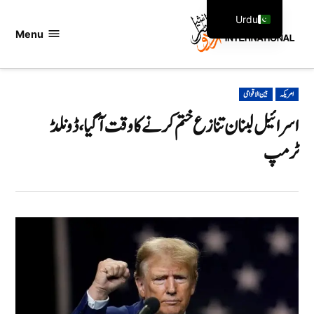
Ski
Urdu
t
Menu
اردو
English
conten
انٹرنیشنل
POSTED
امریکہ
بین الاقوامی
IN
اسرائیل لبنان تنازع ختم کرنے کا وقت آگیا،ڈونلڈ
ٹرمپ