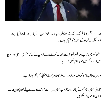
اردو انٹرنیشنل (مانیٹرنگ ڈیسک) ری پبلکن امیدوار ڈونلڈ ٹرمپ نے کہا ہے کہ وقت آگیا ہے کہ
اسرائیل اور لبنان کے تنازع کو ختم کیا جائے۔
مشی گن میں عرب امریکن کمیونٹی سے خطاب کرتے ہوئے ٹرمپ نے کہا کہ مشرق وسطیٰ اور امریکا
میں ایسے لوگ ہیں جو اپنا کام نہیں کررہے۔
دوسری جانب ڈیموکریٹک صدارتی امیدوار کاملا ہیرس کی انتخابی مہم بھی جاری ہے۔
کاملا کی انتخابی مہم ٹیم نے کہا کہ ڈونلڈ ٹرمپ انتخابی دن ووٹ کاؤنٹ ہونے سے پہلے ہی اپنی جیت کے
اعلان کا دعویٰ کرسکتے ہیں۔