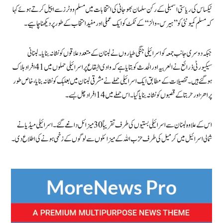
ٹیکساس کی ریاستی اسمبلی کے رکن سلمان بھوجانی کی انتخابات میں مسلم ووٹرز سے اپیل کرتے ہوئے کہا
کہ مسلم کمیونٹی کو ’’ہیرس-والز‘‘ کے ٹکٹ کو ایک عملی اور مفید انتخاب کے طور پر دیکھنا چاہیے۔
جبکہ دوسری جانب جمعہ کو اسرائیلی جنگی طیاروں نے لبنان کے متعدد علاقوں کو نشانہ بنایا۔ لبنانی
سیکیورٹی ذرائع نے العربیہ اور الحدث کو بتایا ہے کہ وادی البقاع پر اسرائیلی حملوں میں 41 افراد ہلاک
ہوگئے ہیں۔ تفصیلات کے مطابق ایک اسرائیلی حملے نے مشرقی لبنان میں بعلبک کو نشانہ بنایا، خاص طور
پر اھز اور حربتا کے قصبوں کو نشانہ بنایا گیا۔ اس حملے میں 14 افراد چل بسے۔
اس کے علاوہ لبنان سے اسرائیلی بستیوں کی طرف تقریباً 30 میزائل داغے گئے۔ اسرائیلی میڈیا نے
شمالی اسرائیل میں کرمیل کی طرف حزب اللہ کے میزائلوں سے لوگوں کے زخمی ہونے کی اطلاع دی۔