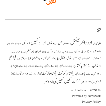
ٹیگز
اردو انٹرنیشنل
اردو کھیل
اردو فٹبال
اسرائیل
آئی سی سی
اردو انٹر نیشنل
افغانستان
اسلام آباد
امریکا
ایران
امریکہ
بابر اعظم
اقوام متحدہ
بھارت
امریکی صدر ڈونلڈ ٹرمپ
حماس
انڈیا کرکٹ
اولمپکس 2024
روس
فٹبال اپڈیٹ
فٹبال
ٹی ٹوئنٹی
سعودی عرب
عمران خان
غزہ
فلسطین
محسن نقوی
وزیراعظم شہباز شریف
ٹی ٹوئنٹی سیریز
پاکستان
ورلڈ کپ 2024
پاکستان بمقابلہ انگلینڈ
پاکستان بمقابلہ جنوبی افریقہ
پاکستان بمقابلہ بنگلہ دیش
پاکستان اسٹاک ایکسچینج
پاکستان کرکٹ
پاکستان کرکٹ بورڈ
پیرس اولمپکس 2024
پاکستان تحریک انصاف
پاکستان سپر لیگ
پریمیئر لیگ
کھیل
کھیل کی اردو خبر
کرکٹ
چیمپئنز ٹرافی 2025
چین
© 2026 urduintl.com
Powered by Newspack
Privacy Policy