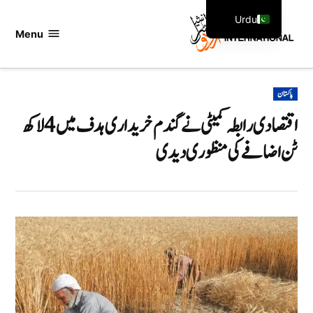
Ski
Urdu
t
Menu
اردو
English
conten
انٹرنیشنل
POSTED
پاکستان
IN
اقتصادی رابطہ کمیٹی نے گندم خریداری ہدف میں 4 لاکھ
ٹن اضافے کی منظوری دیدی