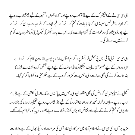
ای سی سی نے کے الیکٹرک کے لیے 70 ارب روپے اور آزاد جموں و کشمیر کے لیے 55 ارب روپے
کے ٹیرف ڈفرنسل سبسڈی کے بقایا جات کو ختم کرنے کے لیے بجٹ کے اخراجات جاری کرنے کے
لیے پاور ڈویژن کی درخواست کی بھی اجازت دی۔ اس سے پاور سیکٹر کی لیکویڈیٹی کی ضروریات کو کم
کرنے میں مدد ملے گی۔
ای سی سی نے بی آئی ایس پی کیش ٹرانسفر پروگرام کو چمن بارڈر پر یومیہ اجرت پر کام کرنے والے
مزدوروں کے لیے خصوصی ریلیف پیکیج کی مالی اعانت کے لیے اپنے مختص کردہ بجٹ سے فنڈز کا
بندوبست کرنے کی بھی اجازت دی، جس سے کمزور گروپ کے لیے حکومتی مدد کو اجاگر کیا گیا۔
کمیٹی نے سپلیمنٹری گرانٹس کی بھی منظوری دی، جس میں پاکستان اٹامک انرجی کمیشن کے لیے 4.8
ارب روپے، سابقہ ​​زلزلہ تعمیر نو اور بحالی اتھارٹی کے لیے 5.8 ارب روپے ٹھیکیداروں کی پختہ ذمہ
داریوں کو ختم کرنے کے لیے، اور فنانس ڈویژن کو 3.2 ارب روپے بطور روپیہ کور فراہم کیے گئے۔
مزید برآں، ای سی سی نے اسلام آباد میں سرکاری عمارتوں کی مرمت اور دیکھ بھال کے لیے وزارت