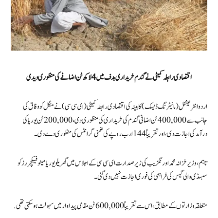
اقتصادی رابطہ کمیٹی نے گندم خریداری ہدف میں 4 لاکھ ٹن اضافے کی منظوری دیدی
اردو انٹرنیشنل (مانیٹرنگ ڈیسک) کابینہ کی اقتصادی رابطہ کمیٹی (ای سی سی) نے منگل کو وفاق کی
جانب سے 400,000 ٹن اضافی گندم کی خریداری کی منظوری دی، 200,000 ٹن یوریا کی
درآمد کی اجازت دی، اور تقریباً 144 ارب روپے کی ضمنی گرانٹس کی منظوری دے دی۔
تاہم، وزیر خزانہ محمد اورنگزیب کی زیر صدارت ای سی سی کے اجلاس میں گھریلو یوریا مینوفیکچررز کو
سبسڈی والی گیس کی فراہمی کی فوری اجازت نہیں دی گئی۔
متعلقہ وزارتوں کے مطابق، اس سے تقریباً 600,000 ٹن مقامی پیداوار میں سہولت ہو سکتی تھی .