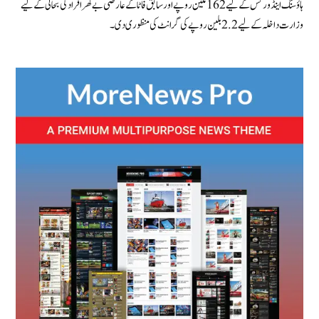
ہاؤسنگ اینڈ ورکس کے لیے 162 ملین روپے اور سابق فاٹا کے عارضی بے گھر افراد کی بحالی کے لیے
وزارت داخلہ کے لیے 2.2 بلین روپے کی گرانٹ کی منظوری دی۔