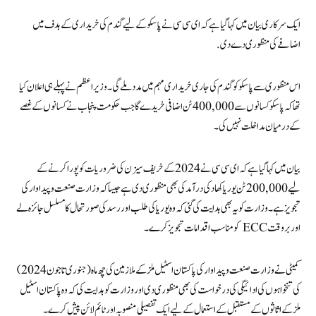
ایک سرکاری بیان میں کہا گیا ہے کہ ای سی سی نے پاسکو کے لیے گندم کی خریداری کے ہدف میں
اضافے کی منظوری دے دی.
اس منظوری سے پاسکو کو گندم کی جاری خریداری مہم میں مدد ملے گی۔ وزیر اعظم نے پہلے ہی اعلان کیا
تھا کہ پاسکو کسانوں سے 400,000 ٹن اضافی خریدے گا جب حکومت پنجاب نے کسانوں کے غصے
کے درمیان مداخلت نہیں کی۔
بیان میں کہا گیا ہے کہ ای سی سی نے 2024 کے خریف سیزن کی ضروریات کو پورا کرنے کے
لیے 200,000 ٹن یوریا کھاد کی درآمد کی بھی منظوری دی ہے جیسا کہ وزارت صنعت و پیداوار کی
تجویز ہے۔ وزارت کو یہ بھی ہدایت کی گئی کہ وہ یوریا کی طلب اور رسد کی صورتحال کا مسلسل جائزہ لے
اور بروقت ECC کو مناسب اقدامات تجویز کرے۔
کمیٹی نے وزارت صنعت و پیداوار کی پاکستان اسٹیل ملز کے ملازمین کی چھ ماہ (جنوری تا جون 2024)
کی تنخواہوں کی ادائیگی کی درخواست کی بھی منظوری دی اور وزارت کو ہدایت کی کہ وہ پاکستان اسٹیل
ملز کے اثاثوں کے مستقبل کے استعمال کے لیے ایک تفصیلی منصوبہ اور ٹائم لائن پیش کرے۔