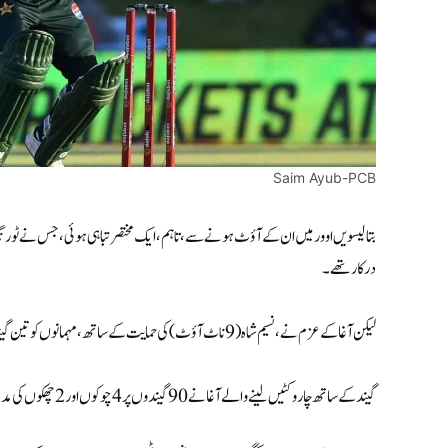
Saim Ayub-PCB
درکار تھے۔
لیکن آغا کے عزم نے، نسیم شاہ (9 ناٹ آؤٹ) کی حمایت کے ساتھ، مہمانوں کو تین گیندیں اور3 وکٹ باقی رہ کر فتح دلائی.
گیند کے ساتھ چار وکٹیں لینے والے آغا نے 90 گیندوں پر 4 چوکوں اور2 چھکوں کی مدد سے ناقابل شکست 82 رنز بنائے۔