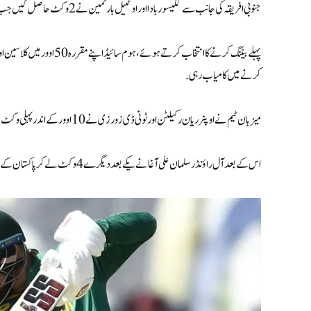
جنوبی افریقہ کی جانب سے کگیسو ربادا اور اوٹنیل بارٹمین نے2 وکٹ حاصل کیں جب کہ تبریز شمسی اور جانسن نے ایک کھلاڑی کو آوٹ کیا.
کرنے میں کامیاب رہی.
میزبان ٹیم نے اوپنر ریان رکیلٹن اور ٹونی ڈی زورزی نے 10 اوور کے اندر پہلی وکٹ کے لیے 70 رنز جوڑ کر اپنی اننگز کا شاندار آغاز کیا۔
اس کے بعد آل راؤنڈر سلمان علی آغا نے یکے بعد دیگرے 4 وکٹ لے کر پاکستان کے حق میں میچ موڑ دیا.