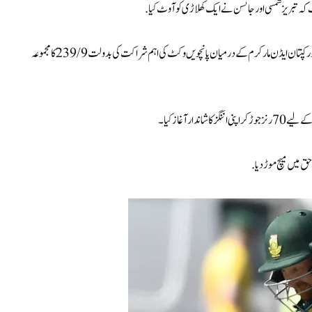
پہلے بیٹنگ کرنے کا انتخاب کرتے ہوئے، ہوم سائیڈ اپنے مقررہ 50 اوور میں کلاسین اور کپتان ایڈن مارکرم کے درمیان پانچویں وکٹ کی اہم شراکت کی بدولت 239/9 کا مجموعہ