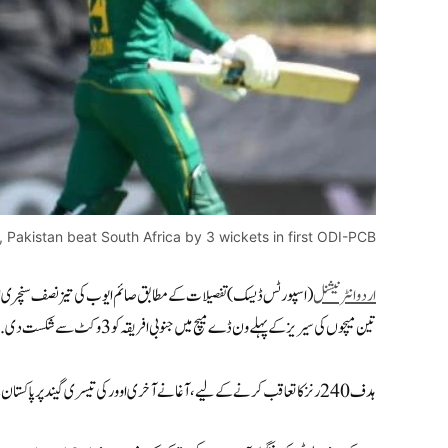
 Pakistan beat South Africa by 3 wickets in first ODI-PCB
اردوانٹرنیشنل
تین میچوں کی سیریز کے پہلے ون ڈے میچ میں جنوبی افریقہ کو 3 وکٹ سے شکست دی.
ہدف 240 رنز کا تعاقب کرنے کے لیے، آغا نے آخری اوور کی تیسری گیند پر پاکستان کے لیے فاتحانہ رنز بنائے جب انہوں نے مارکو جانسن کو چوکا لگایا۔