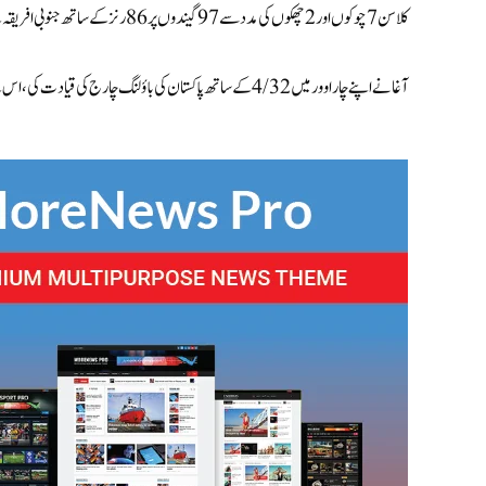
کلاسن 7 چوکوں اور 2 چھکوں کی مدد سے 97 گیندوں پر 86 رنز کے ساتھ جنوبی افریقہ کے لیے ٹاپ اسکورر رہے۔
آغا نے اپنے چار اوور میں 4/32 کے ساتھ پاکستان کی باؤلنگ چارج کی قیادت کی، اس کے بعد ابرار احمد نے 2 وکٹ حاصل کیں، جبکہ شاہین اور صائم نے ایک کھلاڑی کو آوٹ کیا.