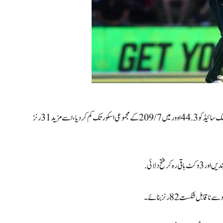
بتالیسویں اوور میں ان کے آؤٹ ہونے سے، تاہم، ایک مختصر تباہی ہوئی، جس نے ٹورنگ سائیڈ کو 44.3 اوور میں 209/7 کے مجموعی اسکور تک کم کر دیا، اسے مزید 31 رنز