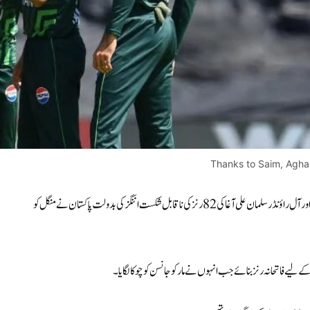
Thanks to Saim, Agha,
(اسپورٹس ڈیسک) تفصیلات کے مطابق صائم ایوب کی تیز نصف سنچری اور آل راؤنڈر سلمان علی آغا کی 82 رنز کی ناقابل شکست اننگز کی بدولت پاکستان نے منگل کو