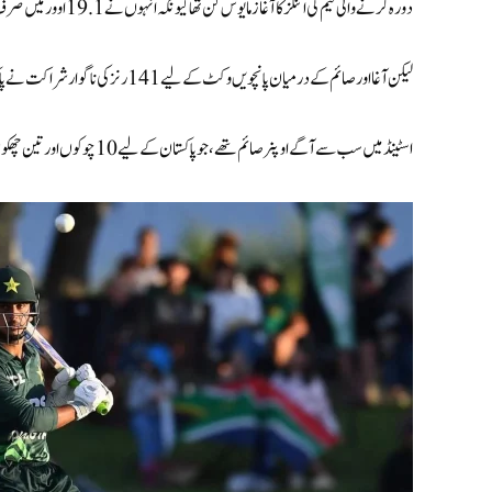
دورہ کرنے والی ٹیم کی اننگز کا آغاز مایوس کن تھا کیونکہ انہوں نے 19.1 اوور میں صرف 60 رنز پر 4 وکٹ گنوا دی تھیں۔
لیکن آغا اور صائم کے درمیان پانچویں وکٹ کے لیے 141 رنز کی ناگوار شراکت نے پاکستان کے حق میں میچ پلٹ دیا۔
اسٹینڈ میں سب سے آگے اوپنر صائم تھے، جو پاکستان کے لیے 10 چوکوں اور تین چھکوں کی مدد سے 119 گیندوں پر 109 رنز کے ساتھ ٹاپ اسکورر رہے ۔