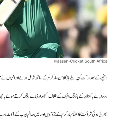
Klaasen-Cricket South Africa
دھچکے کے بعد، وکٹ کیپر بلے باز کلاسن، مارکرم کے ساتھ شامل ہوئے اور انہوں نے مل
دونوں نے پاکستان کے باؤلنگ اٹیک کے خلاف سمجھداری سے بیٹنگ کرتے ہوئے پانچویں وکٹ کے
ابھرتی ہوئی شراکت کا اختتام مارکرم کے 32ویں اوور میں صائم ایوب کے آؤٹ ہونے پر ہوا کپتان نے 54 گیندوں پر 35 رنز بنائے اور صرف ایک چوکا لگایا۔