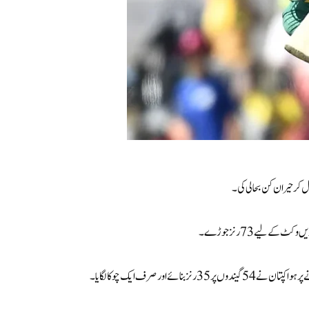
 کر حیران کن بحالی کی۔
 لیے 73 رنز جوڑے۔