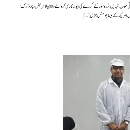
ینیاتی طور پر تبدیل شدہ سور کے گردے کی پیوند کاری کروانے والا پہلا مریض رچرڈ ’رک‘