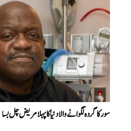
سور کا گردہ لگوانے والا دنیا کا پہلا مریض چل بسا