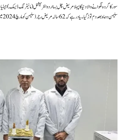
سور کا گردہ لگوانے والا دنیا کا پہلا مریض چل بسا اردو انٹرنیشنل ( مانیٹرنگ ڈیسک)ج
سلیمن دو ماہ بعد دم توڑ گیا۔ یاد رہے کہ 62 سالہ مریض رچرڈ سلیمن کو مارچ 2024 میں امریکہ کے میساچوسٹس جنرل […]