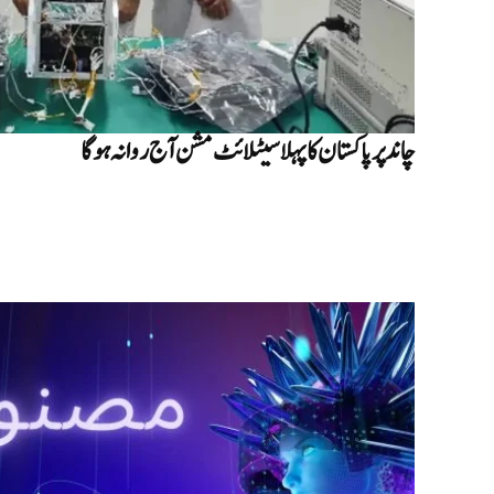
چاند پر پاکستان کا پہلا سیٹلائٹ مشن آج روانہ ہوگا