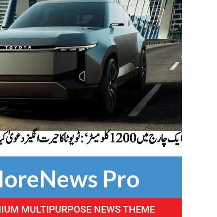
ایک چارج میں 1200 کلومیٹر‘: ٹویوٹا کا حیرت انگیز دعویٰ کیا