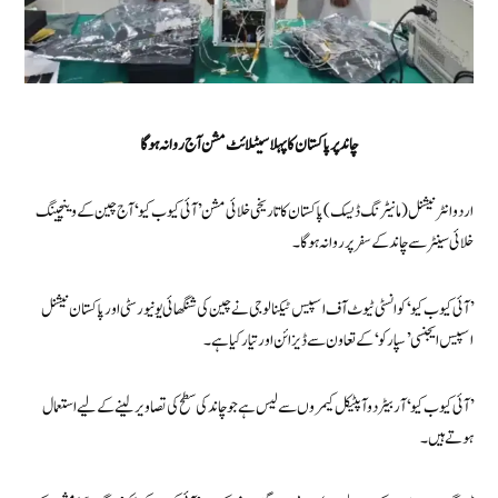
چاند پر پاکستان کا پہلا سیٹلائٹ مشن آج روانہ ہوگا
اردو انٹرنیشنل ( مانیٹرنگ ڈیسک) پاکستان کا تاریخی خلائی مشن ’آئی کیوب کیو‘ آج چین کے وینچینگ
خلائی سینٹر سے چاند کے سفر پر روانہ ہوگا۔
’آئی کیوب کیو‘ کو انسٹی ٹیوٹ آف اسپیس ٹیکنالوجی نے چین کی شنگھائی یونیورسٹی اور پاکستان نیشنل
اسپیس ایجنسی ’سپارکو‘ کے تعاون سے ڈیزائن اور تیار کیا ہے۔
’آئی کیوب کیو‘ آربیٹر دو آپٹیکل کیمروں سے لیس ہے جو چاند کی سطح کی تصاویر لینے کے لیے استعمال
ہوتے ہیں۔