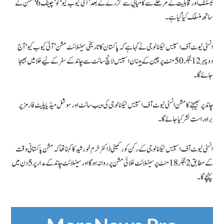
ٹیسٹنگ اور قابلیت کے مرحلے سے کامیابی سے گزرنے کے بعد ’آئی کیوب کیو‘ کو ’چینگ 6‘ مشن کے
ساتھ منسلک کیا گیا ہے۔
انسٹی ٹیوٹ آف اسپیس ٹیکنالوجی نے کہا ہے کہ پاکستان کا تاریخی سیٹلائٹ مشن ’آئی کیوب کیو‘ آج
دوپہر 12 بجکر 50 منٹ پر چین کے ہینان اسپیس لانچ سائٹ سے چاند کے سفر کے لیے خلا میں بھیجا
جائے گا۔
چاند پر بھیجنے کا مشن انسٹی ٹیوٹ آف اسپیس ٹیکنالوجی کی ویب سائٹ اور سوشل میڈیا پلیٹ فارمز پر
براہ راست نشر کیا جائے گا۔
انسٹی ٹیوٹ آف اسپیس ٹیکنالوجی کے رکن کور کمیٹی ڈاکٹرخرم خورشید کا کہنا تھا کہ مشن پاکستانی وقت
کے مطابق 2 بجکر 18 منٹ پرسیٹلائٹ خلائی مشن پر روانہ ہوگااور سیٹلائٹ چاند کے مدار پر 5 دن میں
پہنچے گا۔