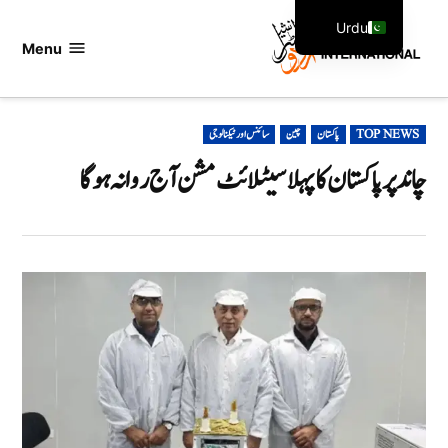
Ski
Urdu
t
Menu
اردو
English
conten
انٹرنیشنل
POSTED
TOP NEWS
پاکستان
چین
سائنس اور ٹیکنالوجی
IN
چاند پر پاکستان کا پہلا سیٹلائٹ مشن آج روانہ ہوگا