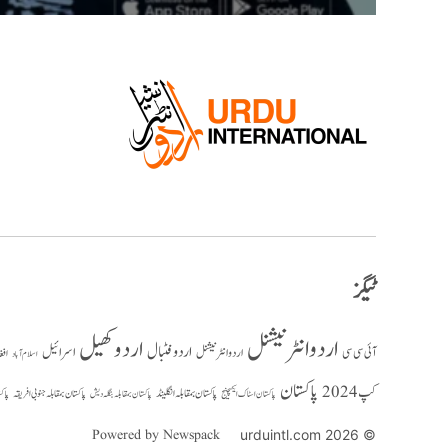
ٹیگز
اردو انٹرنیشنل
اردو کھیل
اردو فٹبال
اسرائیل
آئی سی سی
اردو انٹر نیشنل
افغ
اسلام آباد
پاکستان
کپ 2024
پاکستان بمقابلہ انگلینڈ
پاکستان بمقابلہ جنوبی افریقہ
پاک
پاکستان بمقابلہ بنگلہ دیش
پاکستان اسٹاک ایکسچینج
Powered by Newspack
© 2026 urduintl.com