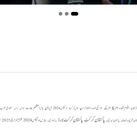
امریکا
ایران
امریکہ
بابر اعظم
اقوام متحدہ
بھارت
سعودی عرب
انستان
امریکی صدر ڈونلڈ ٹرمپ
حماس
انڈیا کرکٹ
اولمپکس 2024
روس
پاکستان کرکٹ
پاکستان کرکٹ بورڈ
پیرس اولمپکس 2024
ستان تحریک انصاف
چیمپئنز ٹرافی 2025
چ
پاکستان سپر لیگ
پریمیئر لیگ