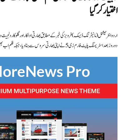
اختیار کر گیا
اردو انٹرنیشنل (مانیٹرنگ ڈیسک) فروبز کی خبر کے مطابق بھارتی اداکار اور گلوکار دلج
دو روز بعد اسٹریمنگ پلیٹ فارم زی 5 نے اپنی بھارتی سروس سے ہٹا دیا، جبکہ فلم اب بھی زی5 گلوبل کے ذریعے دنیا […]