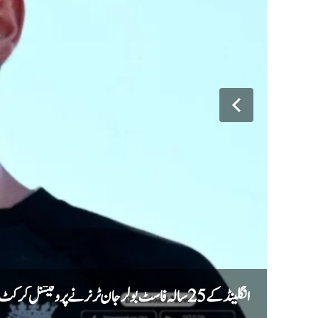
انگلینڈ کے 25 سالہ فاسٹ بولر جان ٹر نر نے پروفیشنل کرکٹ سے ریٹائرمنٹ کا اعلان کر دیا