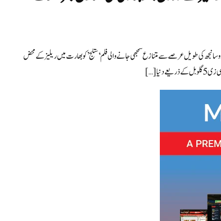
یت دوسانجھ کی طویل عرصے سے متنازع سمجھی جانے والی فلم ‘ستلج’ کو بھارت میں ریلیز کے محض