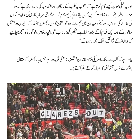
اور یہ عملی طور پر کیسے کام کرتا ہے”۔ "اب یہ کلب کے مالکان اور انتظامیہ کی ذمہ داری ہے کہ وہ
مناسب طریقے سے وضاحت کریں کہ یہ نیا ڈھانچہ کیسے کام کرے گا، نئی سرمایہ کاری کی ہدایت کہاں
کی جائے گی اور اس سے ٹیم کو میدان میں کیسے فائدہ ہوگا. "آج کا دن مانچسٹر یونائیٹڈ کے لیے بہت مشکل
سالوں کے بعد ایک قدم آگے بڑھ سکتا ہے۔ لیکن گلیزرز اب بھی انچارج ہیں، لوگوں کو سمجھنا چاہیے
کہ یونائیٹڈ کے شائقین شک میں رہیں گے”
یاد رہے کہ کلب اب تک امریکی نژاد خاندان ” گلیزرز” کی ملکیت ہے جس پہ مانچسٹر کے مقامی
باشندے شدید تشویش کا اظہار کرتے نظر آتے ہیں.