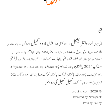
ٹیگز
اردو انٹرنیشنل
اردو کھیل
اردو فٹبال
اسرائیل
آئی سی سی
اردو انٹر نیشنل
افغانستان
اسلام آباد
امریکا
ایران
امریکہ
بابر اعظم
اقوام متحدہ
بھارت
امریکی صدر ڈونلڈ ٹرمپ
حماس
انڈیا کرکٹ
اولمپکس 2024
روس
فٹبال اپڈیٹ
فٹبال
ٹی ٹوئنٹی
سعودی عرب
عمران خان
غزہ
فلسطین
محسن نقوی
وزیراعظم شہباز شریف
ٹی ٹوئنٹی سیریز
پاکستان
ورلڈ کپ 2024
پاکستان بمقابلہ انگلینڈ
پاکستان بمقابلہ جنوبی افریقہ
پاکستان بمقابلہ بنگلہ دیش
پاکستان اسٹاک ایکسچینج
پاکستان کرکٹ
پاکستان کرکٹ بورڈ
پیرس اولمپکس 2024
پاکستان تحریک انصاف
پاکستان سپر لیگ
پریمیئر لیگ
کھیل
کھیل کی اردو خبر
کرکٹ
چیمپئنز ٹرافی 2025
چین
© 2026 urduintl.com
Powered by Newspack
Privacy Policy