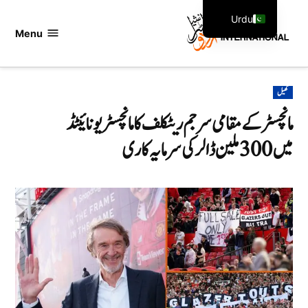
Ski
Urdu
t
Menu
اردو
English
conten
انٹرنیشنل
POSTED
کھیل
IN
مانچسٹر کے مقامی سر جم ریٹکلف کا مانچسٹر یونائیٹڈ
میں 300 ملین ڈالر کی سرمایہ کاری