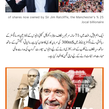
25 % of shares now owned by Sir Jim Ratcliffe, the Manchester's
local billionaire.
ایک اہم پیش رفت میں، 71 سالہ سر جم ریٹکلف، پیٹرو کیمیکل کمپنی اینیوس کے چیئرمین اور مانچسٹر کے
رہائیشی، نے مانچسٹر یونائیٹڈ میں $300m کی سرمایہ کاری کا اعلان کیا ہے۔ مالیاتی انجیکشن کے ساتھ
ساتھ، ریٹکلف نے کلب کے اندر بہتری لانے کے لیے اینیوس سپورٹ گروپ کی مدد سے عالمی
مہارت اور ٹیلنٹ لانے کے لیے اپنی لگن کا اظہار کیا ہے۔