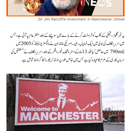
Sir Jim Ratcliffe investment in Manchester United.
یہ خبر گلیزر فیملی کے کلب کو فروخت کرنے کے بارے میں سوچنے کے بعد منظر عام پہ آئی ہے، جس
میں سر ریٹکلف کی بولی میں ایک نمایاں رہی۔ امریکی خاندان نے مانچسٹر یونائیٹڈ کو 2005 میں
£790m میں حاصل کیا تھا . 13 ماہ کے اسٹریٹجک غور و فکر کے بعد، سر ریٹکلف نےمستقبل کی
سرمایہ کاری کے عزم کا عیادہ کیا ہے جس میں خاص طور پر اولڈ ٹریفورڈ کا گراونڈ شامل ہے.