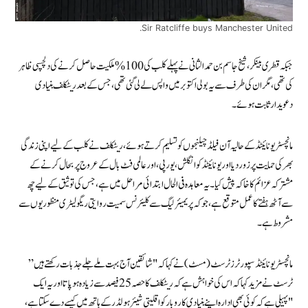
Sir Ratcliffe buys Manchester United.
جبکہ قطری بینکر ، شیخ جاسم بن حمد الثانی نےپہلے کلب کی 100% ملکیت حاصل کرنے کی دلچسپی ظاہر
کی تھی، مگر ان کی طرف سے یہ بولی اکتوبر میں واپس لے لی گئی تھی، جس کے بعد ریٹکلف بنیادی
دعویدار ثابت ہوئے۔
مانچسٹر یونائیٹڈ کے حالیہ آن فیلڈ چیلنجوں کو تسلیم کرتے ہوئے، ریٹکلف نے کلب کے لیے اپنی زندگی
بھر کی حمایت پر زور دیا اور یونائیٹڈ کو انگلش، یورپی، اور عالمی فٹ بال کے عروج پر بحال کرنے کے
مشترکہ عزائم کا خاکہ پیش کیا۔ یہ معاہدہ فی الحال ابتدائی مراحل میں ہے، جس کی توثیق کے لیے چھ
سے آٹھ ہفتے کا عمل متوقع ہے، جو کہ پریمیئر لیگ سے کلیئرنس سمیت روایتی ریگولیٹری منظوریوں سے
مشروط ہے۔
مانچسٹر یونائیٹڈ سپورٹرز ٹرسٹ (مسٹ) نے کہا کہ "شائقین آج بہت ملے جلے جذبات رکھتے ہیں”
ٹرسٹ نے مزید کہا کہ اس کی خواہش ہے کہ ریٹکلف کا حصہ 25 فیصد سے زیادہ ہو پاتا اور یہ ایک
"پہیلی ہے کہ کوئی بھی ادارہ اپنے بنیادی کاروبار کو اقلیتی شیئر ہولڈر کے ہاتھ میں کیسے دے سکتا ہے،