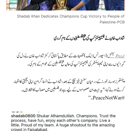
Shadab Khan Dedicates Champions Cup Victory to People of
Palestine-PCB
شاداب خان نے چیمپیئنز کپ کی فتح فلسطینیوں کے نام کر دی
اردوانٹرنیشنل
(اسپورٹس ڈیسک) تفصیلات کے مطابق پاکستانی کرکٹر شاداب خان نے دل کی
گہرائیوں سے اپنی ٹیم پینتھر کی چیمپئنز کپ کی حالیہ فتح فلسطین کے عوام کے نام کی۔
پینتھرز اور مارخورز کے درمیان سنسنی خیز میچ کے بعد، شاداب نے انسٹاگرام پر اپنی یکجہتی کا اظہار
کرتے ہوئے کہا، "یہ جیت ان معصوموں کے لیے ہے جو فلسطین میں مصائب کا شکار ہیں۔
#PeaceNotWar۔”