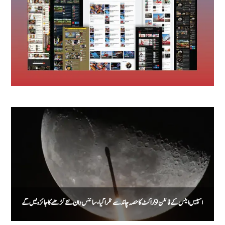
اسپیس ایکس کے فالکن 9 راکٹ کا حصہ چاند سے ٹکرا گیا، سائنس دان نئے گڑھے کا جائزہ لیں گے
م