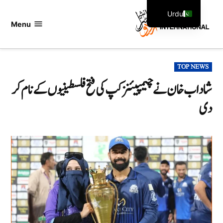
Ski
Urdu
t
Menu
اردو
English
conten
انٹرنیشنل
POSTED
TOP NEWS
IN
شاداب خان نے چیمپیئنز کپ کی فتح فلسطینیوں کے نام کر
دی