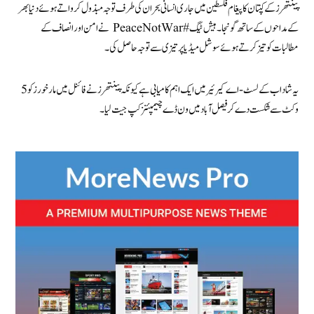
پینتھرز کے کپتان کا پیغام فلسطین میں جاری انسانی بحران کی طرف توجہ مبذول کرواتے ہوئے دنیا بھر
کے مداحوں کے ساتھ گونجا۔ ہیش ٹیگ #PeaceNotWar نے امن اور انصاف کے
مطالبات کو تیز کرتے ہوئے سوشل میڈیا پر تیزی سے توجہ حاصل کی۔
یہ شاداب کے لسٹ-اے کیرئیر میں ایک اہم کامیابی ہے کیونکہ پینتھرز نے فائنل میں مارخورز کو 5
وکٹ سے شکست دے کر فیصل آباد میں ون ڈے چیمپئنز کپ جیت لیا۔