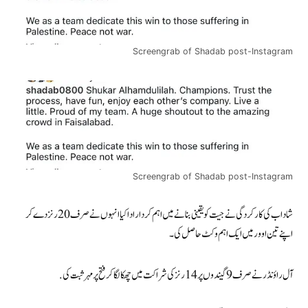
Screengrab of Shadab post-Instagram
Screengrab of Shadab post-Instagram
شاداب کی کارکردگی نے جیت کو یقینی بنانے میں اہم کردار ادا کیا انہوں نے صرف 20 رنز دے کر
اپنے تین اوور میں ایک اہم وکٹ حاصل کی۔
آل راؤنڈر نے صرف 9 گیندوں پر 14 رنز کی شراکت میں چھکا لگا کر فتح پر مہر ثبت کی.